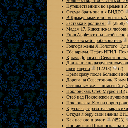
Волшебство, чтобы стать бога
Путешественник во времени 
Откуда брать знания ВИДЕО
В Крыму наметили сместить А
Заставка к роликам!
(2858)
Мадам 17. Кшесинская любовн
From Apple: кто ты, чтобы спо
Айвазовский гробокопатель
Голгофа жены Л.Толстого. Тула
Ебанариум. Нефть ИГИЛ. Покл
Крым. Дорога на Севастополь. 
Движение по разрушенному оп
прекращено
(12213)
(2)
Крым сразу после Большой во
Дорога на Севастополь. Крым
Остальным же — немытый хуй
Поклонская. Стёб Муркой ВИ
Стёб над Поклонской лучшими
Поклонская. Кто на порно рол
Круговая, заразительная, псих
Откуда я беру свои знания В
Как нас клонируют.
(4523)
Поставит ли Поклонская патри