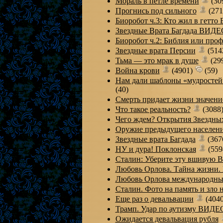
Мораль в петле времени
(30
Прогнись под сильного
(271
Биоробот ч.3: Кто жил в гетт
Звездные Врата Багдада ВИДЕ
Биоробот ч.2: Библия или пр
Звездные врата Персии
(514
Тьма — это мрак в душе
(29
Война крови
(4901)
(59)
Нам дали шаблоны «мудростей»
(40)
Смерть придает жизни значени
Что такое реальность?
(3088
Чего ждем? Открытия Звездны
Оружие предыдущего населен
Звездные врата Багдада
(367
НУ и дура! Поклонская
(559
Сталин: Уберите эту вшивую
Любовь Орлова. Тайна жизни
Любовь Орлова международный
Сталин. Фото на память и зло 
Еще раз о девальвации
(404
Трамп. Удар по аутизму ВИДЕ
Ожидается девальвация рубля