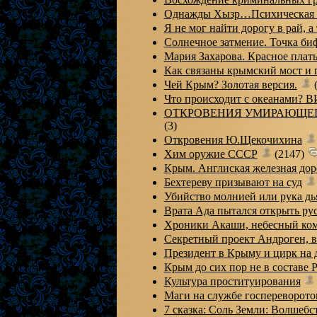
Однажды Хызр…Психическая э
Я не мог найти дорогу в рай,
Солнечное затмение. Точка 
Мария Захарова. Красное пла
Как связаны крымский мост и 
Чей Крым? Золотая версия.
(
Что происходит с океанами? 
ОТКРОВЕНИЯ УМИРАЮЩЕГ
(3)
Откровения Ю.Щекочихина
Хим оружие СССР
(2147)
Крым. Англиская железная дор
Бехтереву призывают на суд
Убийство молнией или рука дь
Врата Ада пытался открыть 
Хроники Акаши, небесный ко
Секретный проект Андроген, 
Президент в Крыму и цирк на
Крым до сих пор не в составе 
Культура проституирования
Маги на службе госпереворо
7 сказка: Соль Земли: Волшебс