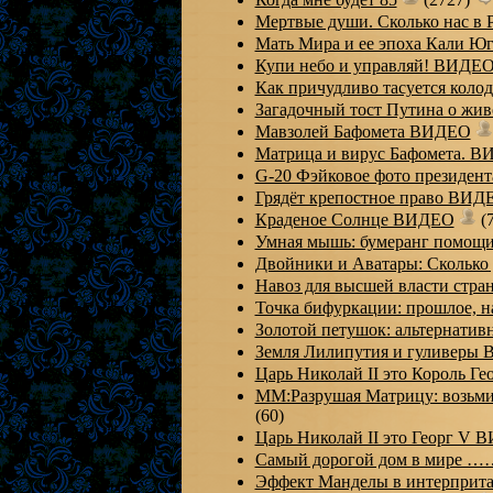
Мертвые души. Сколько нас в
Мать Мира и ее эпоха Кали 
Купи небо и управляй! ВИДЕ
Как причудливо тасуется коло
Загадочный тост Путина о ж
Мавзолей Бафомета ВИДЕО
Матрица и вирус Бафомета. 
G-20 Фэйковое фото президен
Грядёт крепостное право ВИД
Краденое Солнце ВИДЕО
(
Умная мышь: бумеранг помо
Двойники и Аватары: Сколько
Навоз для высшей власти ст
Точка бифуркации: прошлое, 
Золотой петушок: альтернати
Земля Лилипутия и гуливеры
Царь Николай II это Король Г
ММ:Разрушая Матрицу: возьми
(60)
Царь Николай II это Георг V
Самый дорогой дом в мире …
Эффект Манделы в интерприт