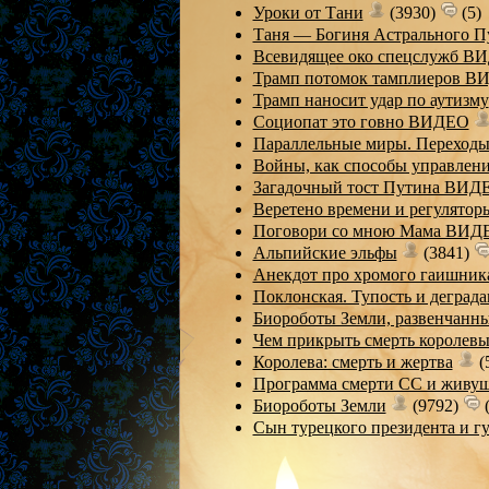
Уроки от Тани
(3930)
(5)
Таня — Богиня Астрального 
Всевидящее око спецслужб В
Трамп потомок тамплиеров 
Трамп наносит удар по аутизму
Социопат это говно ВИДЕО
Параллельные миры. Переход
Войны, как способы управле
Загадочный тост Путина ВИД
Веретено времени и регулято
Поговори со мною Мама ВИД
Альпийские эльфы
(3841)
Анекдот про хромого гаишник
Поклонская. Тупость и деград
Биороботы Земли, развенчан
Чем прикрыть смерть королев
Королева: смерть и жертва
(
Программа смерти СС и живу
Биороботы Земли
(9792)
(
Сын турецкого президента и г