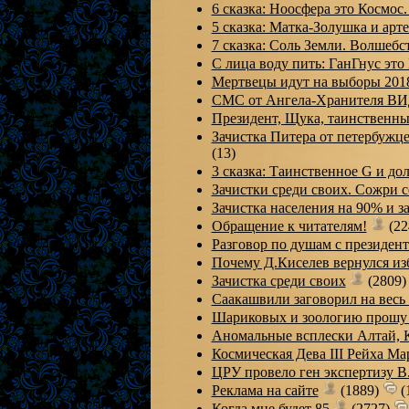
6 сказка: Ноосфера это Космо
5 сказка: Матка-Золушка и арт
7 сказка: Соль Земли. Волше
С лица воду пить: ГанГнус эт
Мертвецы идут на выборы 20
СМС от Ангела-Хранителя В
Президент, Щука, таинственн
Зачистка Питера от петербуж
(13)
3 сказка: Таинственное G и д
Зачистки среди своих. Сожри 
Зачистка населения на 90% и
Обращение к читателям!
(22
Разговор по душам с презид
Почему Д.Киселев вернулся из
Зачистка среди своих
(2809
Саакашвили заговорил на весь
Шариковых и зоологию прошу
Аномальные всплески Алтай, 
Космическая Дева III Рейха 
ЦРУ провело ген экспертизу В
Реклама на сайте
(1889)
(
Когда мне будет 85
(2727)