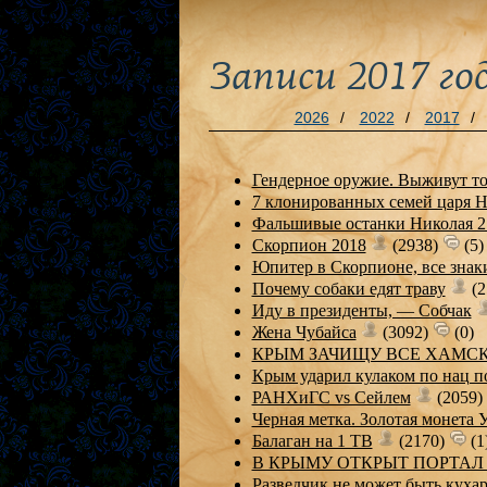
Записи 2017 го
2026
/
2022
/
2017
/
Гендерное оружие. Выживут то
7 клонированных семей царя Н
Фальшивые останки Николая 2.
Скорпион 2018
(2938)
(5)
Юпитер в Скорпионе, все знак
Почему собаки едят траву
(2
Иду в президенты, — Собчак
Жена Чубайса
(3092)
(0)
КРЫМ ЗАЧИЩУ ВСЕ ХАМСКИ
Крым ударил кулаком по нац п
РАНХиГС vs Сейлем
(2059)
Черная метка. Золотая монета 
Балаган на 1 ТВ
(2170)
(1
В КРЫМУ ОТКРЫТ ПОРТА
Разведчик не может быть кух