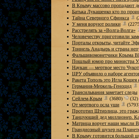
В Крыму массово пропадают д
Батька Лукашенко кто по про
Тайна Северного Сфинкса
(
У меня воруют ролики
(227
Расстрелять за «Волга-Волга»
Человечеству приготовили з
Порталы открыты, читайте Эф
Тоннель Анадырь и страна неп
Фальшивомонетчики Крыма 
Пошлый юмор про министра У
Наукан — мертвое место Чуко
ЦРУ объявило о наборе агенто
Ракета Тополь это Игла Кощея
Германия-Меркель-Геноцид
Трансильвания заметает следы
Сейлем-Крым
(3680)
(32)
От мертвого осла уши
(5793
Прототип Штирлица, это граж
Танцующий дед миллионер. Ка
Матрица ворует наши мысли
Грандиозный шухер на Плане
В Крыму готовится большой 