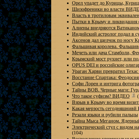
Орел упадет до Курицы, Кури
Шизофреники во власти ВИД
Власть в тротиловам эквивал
Пытки в Крыму и ликвидация
Алиены внедряются Ватикано
Индийский астролог подал в с
Аксенов дал щелчок по носу
Фальшивая королева. Фальши
Мечеть или дача Стамболи, Ф
Крымский мост рухнет, или п
OPUS DEI и российские олиг
Ураган Харви превратил Теха
Восстание Спартака: Феодоси
Софи Лорен и интрига фотогр
Тайны ВОВ. Черные маги: Гур
Что такое суфизм? ВИДЕО
(
Взрыв в Крыму во время визит
Какая мерзость сегодняшнивй
Резали языки и рубили пальцы
Тайна Мыса Меганом. Ядерный
Электрический стул с видом н
(104)
Восхождение криминальных г