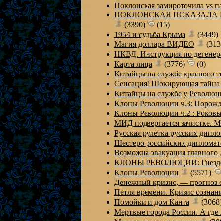
Поклонская замироточила vs п
ПОКЛОНСКАЯ ПОКАЗАЛА П
(3390)
(15)
1954 и судьба Крыма
(3449)
Магия доллара ВИДЕО
(313
НКВД. Инструкция по дегенер
Карта лица
(3776)
(0)
Китайцы на службе красного 
Сенсация! Шокирующая тайна
Китайцы на службе у Революц
Клоны Революции ч.3: Порож
Клоны Революции ч.2 : Роков
МИД подвергается зачистке. М
Русская рулетка русских дипл
Шестеро российских дипломато
Возможна эвакуация главного 
КЛОНЫ РЕВОЛЮЦИИ: Гнездо 
Клоны Революции
(5571)
Денежный кризис, — прогноз 
Петля времени. Кризис созна
Помойки и дом Канта
(3068
Мертвые города России. А где