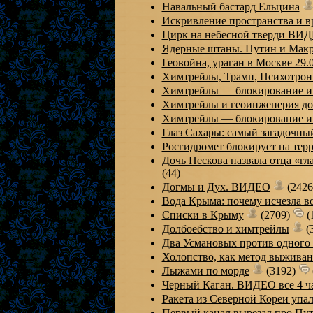
Навальный бастард Ельцина
Искривление пространства и
Цирк на небесной тверди ВИ
Ядерные штаны. Путин и Ма
Геовойна, ураган в Москве 29
Химтрейлы, Трамп, Психотро
Химтрейлы — блокирование 
Химтрейлы и геоинженерия д
Химтрейлы — блокирование 
Глаз Сахары: самый загадочны
Росгидромет блокирует на тер
Дочь Пескова назвала отца «
(44)
Догмы и Дух. ВИДЕО
(242
Вода Крыма: почему исчезла в
Списки в Крыму
(2709)
(
Долбоебство и химтрейлы
(
Два Усмановых против одног
Холопство, как метод выжив
Лыжами по морде
(3192)
Черный Каган. ВИДЕО все 4 ч
Ракета из Северной Кореи упа
Первый канал вырезал про Пу