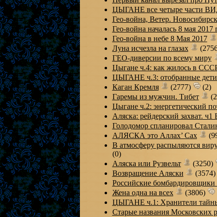
ЦЫГАНЕ все четыре части В
Гео-война, Ветер. Новосибирск
Гео-война началась 8 мая 2017 
Гео-война в небе 8 Мая 2017
Луна исчезла на глазах
(275
ГЕО-диверсии по всему миру
Цыгане ч.4: как жилось в ССС
ЦЫГАНЕ ч.3: отобранные дет
Каган Кремля
(2777)
(2)
Гаремы из мужчин. Тибет
(2
Цыгане ч.2: энергетический п
Аляска: рейдерский захват. ч
Голодомор спланировал Стали
АЛЯСКА это Аллах’ Cах
(9
В атмосферу распыляются виру
(0)
Аляска или Рузвельт
(3250)
Возвращение Аляски
(3574
Российские бомбардировщики 
Жена одна на всех
(3806)
ЦЫГАНЕ ч.1: Хранители тай
Старые названия Московских р