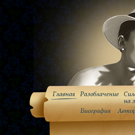
Главная
Разоблачение
Сил
на 
Биография
Авто