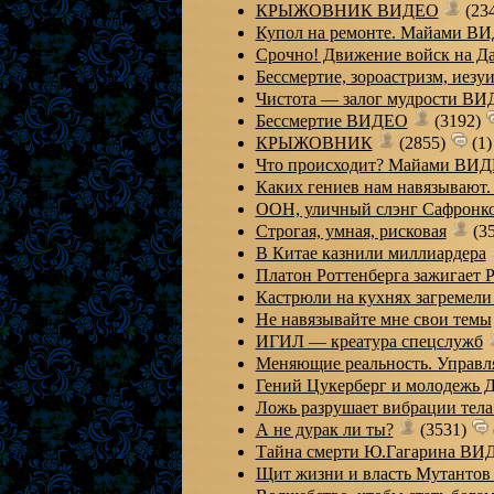
КРЫЖОВНИК ВИДЕО
(23
Купол на ремонте. Майами В
Срочно! Движение войск на 
Бессмертие, зороастризм, иез
Чистота — залог мудрости В
Бессмертие ВИДЕО
(3192)
КРЫЖОВНИК
(2855)
(1)
Что происходит? Майами ВИ
Каких гениев нам навязывают.
ООН, уличный слэнг Сафрон
Строгая, умная, рисковая
(3
В Китае казнили миллиардера
Платон Роттенберга зажигает 
Кастрюли на кухнях загремел
Не навязывайте мне свои темы
ИГИЛ — креатура спецслужб
Меняющие реальность. Управ
Гений Цукерберг и молодежь 
Ложь разрушает вибрации те
А не дурак ли ты?
(3531)
Тайна смерти Ю.Гагарина ВИ
Щит жизни и власть Мутанто