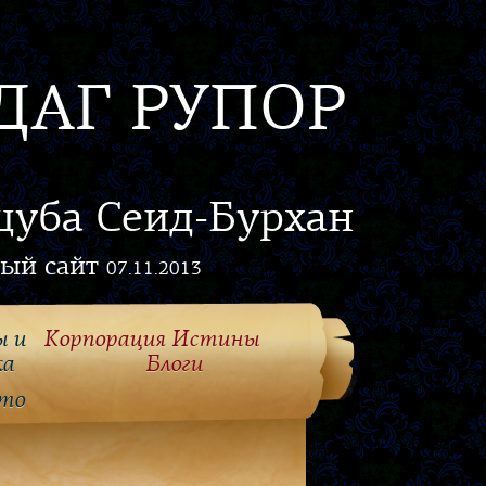
ДАГ РУПОР
цуба Сеид-Бурхан
ый сайт
07.11.2013
ы и
Корпорация Истины
ка
Блоги
то