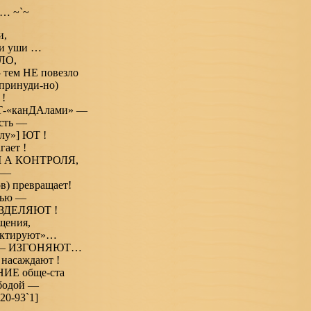
 … ~`~
и,
 и уши …
ЛО,
 тем НЕ повезло
принуди-но)
!
-«канДАлами» —
есть —
лу»] ЮТ !
ает !
 М А КОНТРОЛЯ,
 —
) превращает!
тью —
ЗДЕЛЯЮТ !
щения,
ектируют»…
му — ИЗГОНЯЮТ…
асаждают !
ИЕ обще-ста
бодой —
20-93`1]