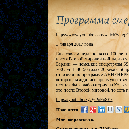
Программа сме
https://www.youtube.com/watch?v=zg
3 января 2017 года
Еще совсем недавно, всего 100 лет 
время Второй мировой войны, аккура
Берлин, — немецкие спецотряды SS,
700 лет. В 40-50 годах 20 века Сиб
отвозили по программе АННЕНЕРБЕ
которые находились преимущественн
немцев была лаборатория на Кольско
это после Второй мировой, то есть 
https://youtu.be/zgOyPnFn8Ek
Поделится:
Мне понравилось:
Статью прочитали:
(7506) раз