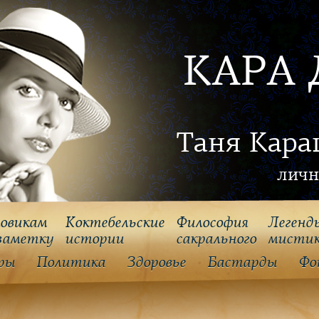
КАРА 
Таня Кара
личн
овикам
Коктебельские
Философия
Легенд
заметку
истории
cакрального
мисти
ры
Политика
Здоровье
Бастарды
Фо