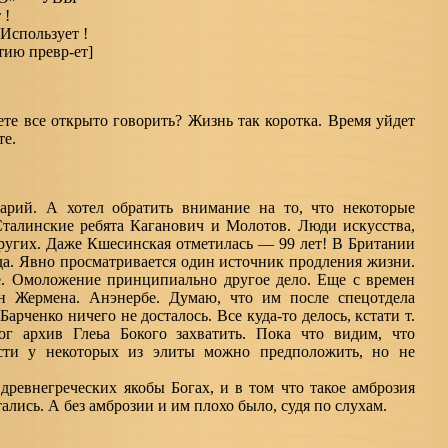
 !
Использует !
ю превр-ет]
те все открыто говорить? Жизнь так коротка. Время уйдет
те.
рий. А хотел обратить внимание на то, что некоторые
Сталинские ребята Каганович и Молотов. Люди искусства,
других. Даже Кшесинская отметилась — 99 лет! В Британии
ода. Явно просматривается один источник продления жизни.
е. Омоложение принципиально другое дело. Еще с времен
н Жермена. Анэнербе. Думаю, что им после спецотдела
арченко ничего не досталось. Все куда-то делось, кстати т.
г архив Глеьа Бокого захватить. Пока что видим, что
ости у некоторых из элиты можно предположить, но не
древнегреческих якобы Богах, и в том что такое амброзия
лись. А без амброзии и им плохо было, судя по слухам.