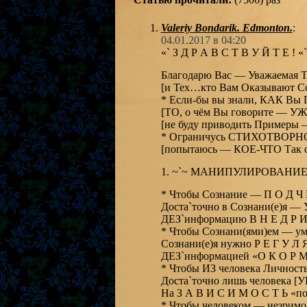
Valeriy Bondarik. Edmonton.
:
04.01.2017 в 04:20
«` З Д Р А В С Т В У Й Т Е ! «`
Благодарю Вас — Уважаемая Т
[и Тех…кто Вам Оказывают С
* Если-бы вы знали, КАК Вы
[ТО, о чём Вы говорите — 
[не буду приводить Пример
* Ограничусь СТИХОТВОРН
[попытаюсь — КОЕ-ЧТО Так с
1. ~`~ МАНИПУЛИРОВАНИЕ . 
* Чтобы Сознание — П О Д Ч 
Доста`точно в Сознани(е)я
ДЕЗ`информацию В Н Е Д Р И
* Чтобы Сознани(ями)ем — ум
Сознани(е)я нужно Р Е Г У Л 
ДЕЗ`информацией «О К О Р М Л
* Чтобы ИЗ человека Личность
Доста`точно лишь человека [
На З А В И С И М О С Т Ь «по(д
* Чтобы человеком — незри