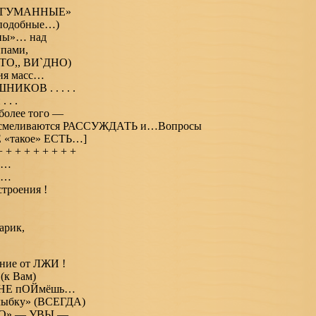
 «ГУМАННЫЕ»
 подобные…)
ны»… над
пами,
ТО,, ВИ`ДНО)
ия масс…
ИКОВ . . . . .
 . .
более того —
 Осмеливаются РАССУЖДАТЬ и…Вопросы
«такое» ЕСТЬ…]
+ + + + + + + + +
ак…
О…
троения !
арик,
ние от ЛЖИ !
(к Вам)
 НЕ пОЙмёшь…
лыбку» (ВСЕГДА)
ТОГО» — УВЫ —