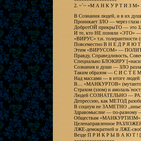
2. ~`~ «М А Н К У Р Т И З М»
В Сознания людей, и в их душ
Проникает ЗЛО — через глаза
ДобротОЙ прикрыТО — это З
И те, кто НЕ поняли «ЭТО» —
«ВИРУС» т.н. толерантности (
Повсеместно В Н Е Д Р Я Ю Т 
Этим «ВИРУСОМ» — ПОЛИТ
Правду, Справедливость, Сов
Специально БЛОКИРУ [«наси
Сознания и души — ЗЛО разлаг
Таким образом — С И С Т Е
Над массами — в итоге людей
В… «МАНКУРТОВ» (мутантов
Страхом (злом) и амолаль`нос
Людей СОЗНАТЕЛЬНО — РА
Депрессию, как МЕТОД разоб
В социум не ЗАМЕТНО ,,инь
Здравомыслие — по-разно
Обществам «МАНКУРТИЗМ» н
Целенаправленное РАЗЛОЖЕН
ЛЖЕ-демократией и ЛЖЕ-сво
Везде П Р И К Р Ы В А Ю Т ! [
««««««««««««««««