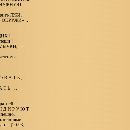
— НУЖНУЮ
ерить ЛЖИ,
о «ОКРУЖИ» …
ИХ !
пеши !
ОТМЫЧКИ,, —
ментом»
О В А Т Ь ,
 Ь . . .
ратией,
Н Д И Р У Ю Т
спешно,
 Сознаниями —
т ! [20-93]