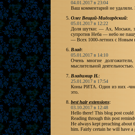
04.01.2017 в 23:04
Ваш комментарий не удаляли. 
Олег Вещий-Мидгардский
:
05.01.2017 в 12:22
Доля шутки: — Ах, Моськи, з
супротив Неба — небо не пашу
— Всех 1000-летних с Новым 
Влад
:
05.01.2017 в 14:10
Очень многие долгожители,
мыслительной деятельностью. 
Владимир Н.
:
25.01.2017 в 17:54
Коны РИТА. Один из них -чис
это.
best hair extensions
:
03.10.2017 в 12:48
Hello there! This blog post could 
Reading through this post remin
He always kept preaching about this
him. Fairly certain he will have a 