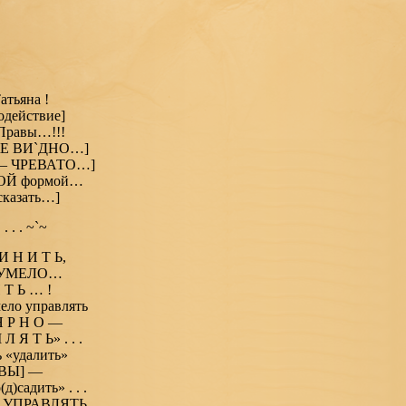
атьяна !
одействие]
 Правы…!!!
УЖЕ ВИ`ДНО…]
ы — ЧРЕВАТО…]
ОЙ формой…
казать…]
. . ~`~
И Н И Т Ь,
 — УМЕЛО…
 Т Ь … !
ело управлять
Я Р Н О —
 Я Т Ь» . . .
 «удалить»
УВЫ] —
)садить» . . .
мо УПРАВЛЯТЬ,