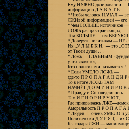
Ему НУЖНО дозированно 
информацию Д А В А Т Ь . . .
* Чтобы человек НАЧАЛ — в
ЛЖИвой информацией — ег
* Чем БОЛЬШЕ источников —
ЛОЖЬ распространяющих,
Тем БОЛЬШЕ — им ВЕРУЮЩ
* Доверять политикам — НЕ с
Их ,,У Л Ы Б К И,, — это ,,
от Твоей души . . .
* Ложь — ГЛАВНЫМ «фунда
у тех является,
Кто политиками называется !
* Если УМЕЛО ЛОЖЬ —
где-то П Р О П А Г А Н Д И Р 
То в итоге ЛОЖЬ ТАМ —
НАЧНЁТ Д О М И Н И Р О В А Т
* Правду и Справедливость —
Там И Г Н О Р И Р У Ю Т,
Где прикрываясь ЛЖЕ—демок
Аморальность П Р О П А Г А 
* Людей — очень УМЕЛО и у
Политически Д У Р Я Т, а их
Благодаря ЛЖИ — манипулирую
«««««««««««««««««