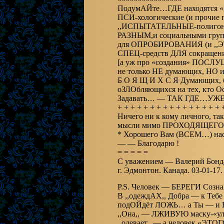
ПодумАЙте…ГДЕ находятся
ПСИ-хологические (и прочие
,,ИСПЫТАТЕЛЬНЫЕ-полиго
РАЗНЫМ,и социальными груп
для ОПРОБИРОВАНИЯ (и ,,Э
СПЕЦ-средств ДЛЯ сокращен
[а уж про «создания» ПОСЛУШН
не только НЕ думающих, НО и .
Б О Я Щ И Х С Я Думающих, 
оЗЛОбляющихся на тех, кто
Задавать… — ТАК ГДЕ…УЖЕ 
+ + + + + + + + + + + + + + + + 
Ничего ни к кому личного, т
мысли мимо ПРОХОДЯЩЕГ
* Хорошего Вам (ВСЕМ…) нас
— — Благодарю !
= = = = =
С уважением — Валерий Бонд
г. Эдмонтон. Канада. 03-01-17.
P.S. Человек — БЕРЕГИ Созна
В ,,одеждАХ,, Добра — к Тебе 
подОЙдёт ЛОЖЬ… а Ты — и
,,Она,, — ЛЖИВУЮ маску-«у
,,одевает,, — а человек «Э