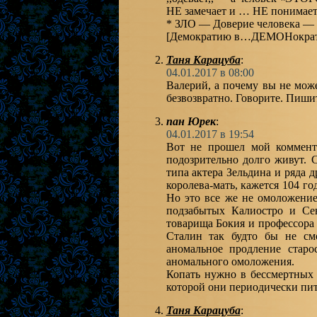
НЕ замечает и … НЕ понимает
* ЗЛО — Доверие человека — 
[Демократию в…ДЕМОНократи
Таня Карацуба
:
04.01.2017 в 08:00
Валерий, а почему вы не може
безвозвратно. Говорите. Пиши
пан Юрек
:
04.01.2017 в 19:54
Вот не прошел мой коммента
подозрительно долго живут. 
типа актера Зельдина и ряда 
королева-мать, кажется 104 г
Но это все же не омоложени
подзабытых Калиостро и Се
товарища Бокия и профессора Б
Сталин так будто бы не смо
аномальное продление стар
аномального омоложения.
Копать нужно в бессмертных 
которой они периодически пита
Таня Карацуба
: