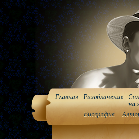
Главная
Разоблачение
Сил
на 
Биография
Авто