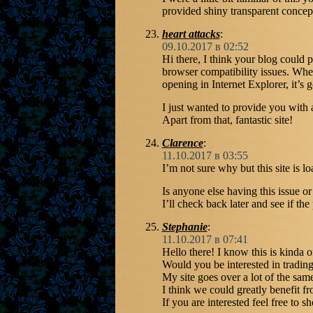
provided shiny transparent concep
heart attacks
:
09.10.2017 в 02:52
Hi there, I think your blog could
browser compatibility issues. Whene
opening in Internet Explorer, it’s 
I just wanted to provide you with 
Apart from that, fantastic site!
Clarence
:
11.10.2017 в 03:55
I’m not sure why but this site is l
Is anyone else having this issue o
I’ll check back later and see if the 
Stephanie
:
11.10.2017 в 07:41
Hello there! I know this is kinda of
Would you be interested in trading
My site goes over a lot of the sam
I think we could greatly benefit fr
If you are interested feel free to s