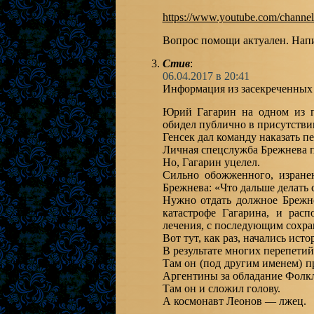
https://www.youtube.com/cha
Вопрос помощи актуален. На
Стив
:
06.04.2017 в 20:41
Информация из засекреченных
Юрий Гагарин на одном из п
обидел публично в присутстви
Генсек дал команду наказать п
Личная спецслужба Брежнева п
Но, Гагарин уцелел.
Сильно обожженного, изране
Брежнева: «Что дальше делать
Нужно отдать должное Брежне
катастрофе Гагарина, и рас
лечения, с последующим сохра
Вот тут, как раз, начались ис
В результате многих перепетий
Там он (под другим именем) п
Аргентины за обладание Фолк
Там он и сложил голову.
А космонавт Леонов — лжец.