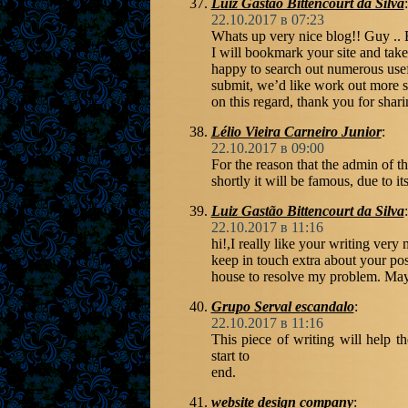
Luiz Gastao Bittencourt da Silva
:
22.10.2017 в 07:23
Whats up very nice blog!! Guy .. E
I will bookmark your site and take
happy to search out numerous usefu
submit, we’d like work out more s
on this regard, thank you for sharing.
Lélio Vieira Carneiro Junior
:
22.10.2017 в 09:00
For the reason that the admin of th
shortly it will be famous, due to it
Luiz Gastão Bittencourt da Silva
:
22.10.2017 в 11:16
hi!,I really like your writing ver
keep in touch extra about your pos
house to resolve my problem. Mayb
Grupo Serval escandalo
:
22.10.2017 в 11:16
This piece of writing will help t
start to
end.
website design company
: