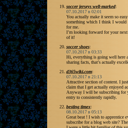
soccer jerseys well-marked
:
07.10.2017 в 02:01
You actually make it seem so easy w
something which I think I would 
for me.
I’m looking forward for your next p
of it!
soccer shoes
:
07.10.2017 в 03:33
Hi, everything is going well here 
sharing facts, that’s actually excel
d365wiki.com
:
07.10.2017 в 21:13
Attractive section of content. I j
claim that I get actually enjoyed 
Anyway I will be subscribing for y
entry to consistently rapidly.
besting timex
:
08.10.2017 в 05:13
Great beat ! I wish to apprentice 
subscribe for a blog web site? The
I were a little bit familiar of this 