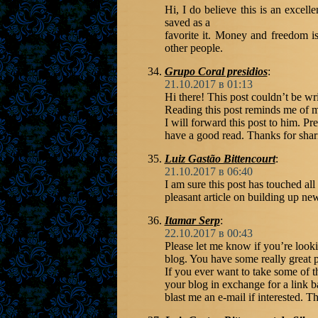
Hi, I do believe this is an excell
saved as a
favorite it. Money and freedom i
other people.
Grupo Coral presidios
:
21.10.2017 в 01:13
Hi there! This post couldn’t be wri
Reading this post reminds me of m
I will forward this post to him. Pre
have a good read. Thanks for shar
Luiz Gastão Bittencourt
:
21.10.2017 в 06:40
I am sure this post has touched all t
pleasant article on building up ne
Itamar Serp
:
22.10.2017 в 00:43
Please let me know if you’re looki
blog. You have some really great p
If you ever want to take some of th
your blog in exchange for a link b
blast me an e-mail if interested. 