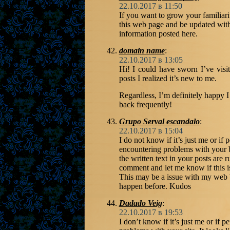
22.10.2017 в 11:50
If you want to grow your familiarit
this web page and be updated with
information posted here.
domain name
:
22.10.2017 в 13:05
Hi! I could have sworn I’ve visi
posts I realized it’s new to me.
Regardless, I’m definitely happy I
back frequently!
Grupo Serval escandalo
:
22.10.2017 в 15:04
I do not know if it’s just me or if
encountering problems with your b
the written text in your posts are
comment and let me know if this i
This may be a issue with my web 
happen before. Kudos
Dadado Veig
:
22.10.2017 в 19:53
I don’t know if it’s just me or if 