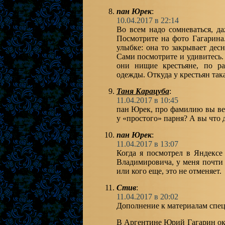
пан Юрек
:
10.04.2017 в 22:14
Во всем надо сомневаться, д
Посмотрите на фото Гагарина
улыбке: она то закрывает дес
Сами посмотрите и удивитесь.
они нищие крестьяне, по р
одежды. Откуда у крестьян так
Таня Карацуба
:
11.04.2017 в 10:45
пан Юрек, про фамилию вы ве
у «простого» парня? А вы что 
пан Юрек
:
11.04.2017 в 13:07
Когда я посмотрел в Яндексе
Владимировича, у меня почти 
или кого еще, это не отменяет.
Стив
:
11.04.2017 в 20:02
Дополнение к материалам спе
В Аргентине Юрий Гагарин ока