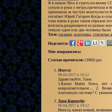
Я в начале 90хх в газете,по-моем
сунули в руки у метро,прочитала и 
принимала за чистую монету,чисто бе
погибает Юрий Гагарин.Когда я села
тоже взяли в руки таким образом эт
возгласы,раздающиеся из разных кон
тему,но один или два человека были 
Теги:
гагарин
,
психушка
,
стрелечье 
Поделится:
Мне понравилось:
Статью прочитали:
(3960) раз
Инесса
:
06.04.2017 в 16:12
Здравствуйте, Таня.
1.Канал Matrix News, нет 
невразумительное… 2. Возм
платежную систему? С уважен
Таня Карацуба
:
06.04.2017 в 19:12
Инесса, канал новый, возможн