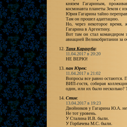
князем Гагариным, прожив
космонавта планеты Земля с и
Юрия Гагарина тайно перепра
Там он прошел адаптацию.
Но, через некоторое время,
Гагарина в Аргентину.
Вот там он стал командиром 
авиацией Великобритании за 
Таня Карацуба
:
11.04.2017 в 20:20
НЕ ВЕРЮ!
пан Юрек
:
11.04.2017 в 21:02
Вопросы все равно остаются. П
ВИП-гостя, собирая коллекци
один, или их было несколько? 
Стив
:
13.04.2017 в 19:23
Двойников у Гагарина Ю.А. не
Не тот уровень.
У Сталина И.В. были.
У Горбачева М.С. были.