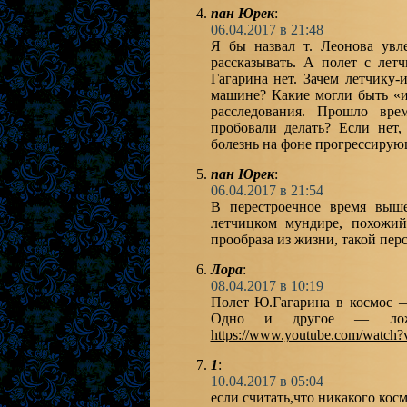
пан Юрек
:
06.04.2017 в 21:48
Я бы назвал т. Леонова ув
рассказывать. А полет с лет
Гагарина нет. Зачем летчику
машине? Какие могли быть «и
расследования. Прошло вре
пробовали делать? Если нет,
болезнь на фоне прогрессиру
пан Юрек
:
06.04.2017 в 21:54
В перестроечное время выш
летчицком мундире, похожий
прообраза из жизни, такой пер
Лора
:
08.04.2017 в 10:19
Полет Ю.Гагарина в космос —
Одно и другое — ложь
https://www.youtube.com/watch?
1
:
10.04.2017 в 05:04
если считать,что никакого косм