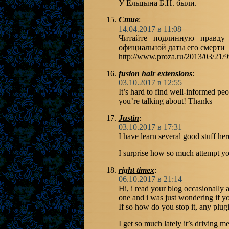
У Ельцына Б.Н. были.
Стив
:
14.04.2017 в 11:08
Читайте подлинную правду 
официальной даты его смерти
http://www.proza.ru/2013/03/21/
fusion hair extensions
:
03.10.2017 в 12:55
It’s hard to find well-informed p
you’re talking about! Thanks
Justin
:
03.10.2017 в 17:31
I have learn several good stuff her
I surprise how so much attempt you 
right timex
:
06.10.2017 в 21:14
Hi, i read your blog occasionally 
one and i was just wondering if y
If so how do you stop it, any plug
I get so much lately it’s driving m