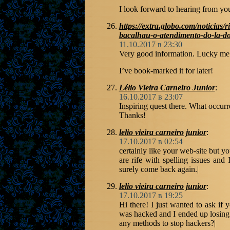
I look forward to hearing from yo
https://extra.globo.com/noticias
bacalhau-o-atendimento-do-la-d
11.10.2017 в 23:30
Very good information. Lucky me 
I’ve book-marked it for later!
Lélio Vieira Carneiro Junior
:
16.10.2017 в 23:07
Inspiring quest there. What occurr
Thanks!
lelio vieira carneiro junior
:
17.10.2017 в 02:54
certainly like your web-site but y
are rife with spelling issues and 
surely come back again.|
lelio vieira carneiro junior
:
17.10.2017 в 19:25
Hi there! I just wanted to ask if
was hacked and I ended up losing
any methods to stop hackers?|