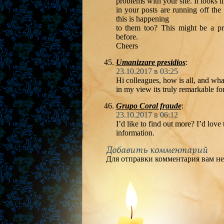
problems with your site. It looks l
in your posts are running off th
this is happening
to them too? This might be a pr
before.
Cheers
Umanizzare presidios
:
23.10.2017 в 03:25
Hi colleagues, how is all, and what
in my view its truly remarkable fo
Grupo Coral fraude
:
23.10.2017 в 06:12
I’d like to find out more? I’d love
information.
Добавить комментарий
Для отправки комментария вам н