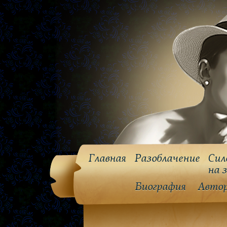
Главная
Разоблачение
Сил
на 
Биография
Авто