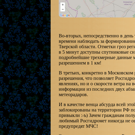
Во-вторых, непосредственно в день
времени наблюдать за формирование
Тверской области. Отметки гроз реги
в 5 минут доступны спутниковые сн
подробнейшие трехмерные данные м
разрешением в 1 км!
В третьих, конкретно в Московском 
разрешения, что позволяет Росгидр
явлениях, но и о скорости ветра на
информации из последних двух абз
метеорадаров.
И в качестве венца абсурда всей эт
заблокированы на территории РФ по
привыкли :-ъ) Зачем гражданам пол
любимый Росгидромет никогда не ош
предупредят МЧС!