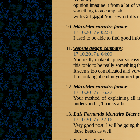
opinion imagine it from a lot of v
something to accomplish
with Girl gaga! Your own stuffs nic
lelio vieira carneiro junior
:
17.10.2017 в 02:53
I used to be able to find good inf
website design company
:
17.10.2017 в 04:09
You really make it appear so easy 
this topic to be really something 
It seems too complicated and very
I’m looking ahead in your next put 
lelio vieira carneiro junior
:
17.10.2017 в 16:37
Your method of explaining all in 
understand it, Thanks a lot.|
Luiz Fernando Monteiro Bittenc
17.10.2017 в 22:16
Very good post. I will be going 
these issues as well..