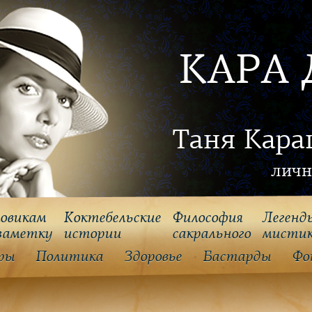
КАРА 
Таня Кара
личн
овикам
Коктебельские
Философия
Легенд
заметку
истории
cакрального
мисти
ры
Политика
Здоровье
Бастарды
Фо