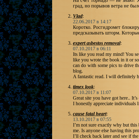
На счёт торнадо — не знаю! 
град, но порывов ветра не был
Vlad
:
22.06.2017 в 14:17
Коротко. Росгидромет блокир
предсказывать шторм. Которые
expert asbestos removal
:
07.10.2017 в 06:11
Its like you read my mind! You se
like you wrote the book in it or s
can do with some pics to drive the
blog.
A fantastic read. I will definitely 
timex look
:
07.10.2017 в 11:07
Great site you have got here.. It’s
I honestly appreciate individuals 
cause fatal heart
:
13.10.2017 в 07:55
I’m not sure exactly why but this 
me. Is anyone else having this pr
I’ll check back later and see if the