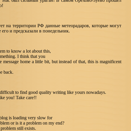
У Нас был сильный ураган! В самом Орехово-Зуево прошёл
о!
ует на территории РФ данные метеорадаров, которые могут
 его и предсказали в понедельник.
em to know a lot about this,
omething. I think that you
 message home a little bit, but instead of that, this is magnificent
be back.
 difficult to find good quality writing like yours nowadays.
like you! Take care!!
blog is loading very slow for
oblem or is it a problem on my end?
 problem still exists.