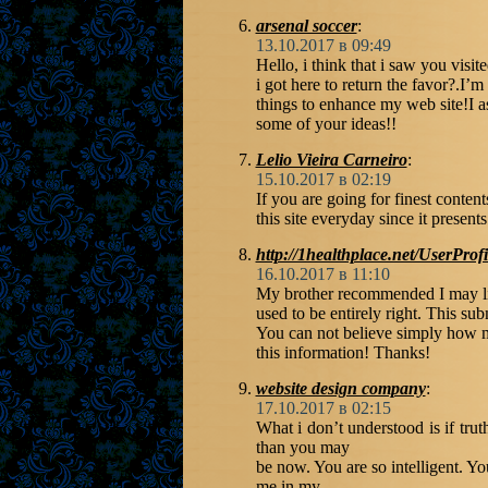
arsenal soccer
:
13.10.2017 в 09:49
Hello, i think that i saw you visi
i got here to return the favor?.I’m 
things to enhance my web site!I 
some of your ideas!!
Lelio Vieira Carneiro
:
15.10.2017 в 02:19
If you are going for finest contents
this site everyday since it present
http://1healthplace.net/UserProf
16.10.2017 в 11:10
My brother recommended I may li
used to be entirely right. This su
You can not believe simply how m
this information! Thanks!
website design company
:
17.10.2017 в 02:15
What i don’t understood is if tru
than you may
be now. You are so intelligent. Yo
me in my