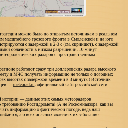
 трагедии можно было по открытым источникам в реальном
м масштабного грозового фронта в Смоленской и на юге
стрируются с задержкой в 2-3 с (см. скриншот), с задержкой
имки облачности в низком разрешении, 10 минут —
етеорологических радаров с пространственным
регионе работают сразу три доплеровских радара высокого
омету и МЧС получать информацию не только о погодных
 всех высотах с задержкой времени в 3 минуты! Источник
ацев —
meteorad.ru
, официальный сайт российской сети
ой истории — данные этих самых метеорадаров
 требованию Росгидромета! (А не Роскомнадзора, как вы
учать информацию о фактической погоде, ведь наш
ибается, а о всех опасных явлениях их заботливо