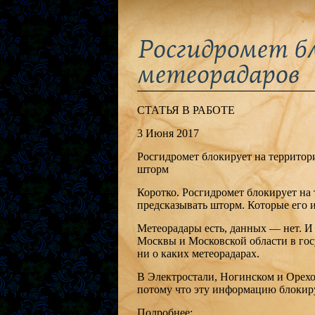
Росгидромет б
метеорадаров
СТАТЬЯ В РАБОТЕ
3 Июня 2017
Росгидромет блокирует на территор
шторм
Коротко. Росгидромет блокирует на
предсказывать шторм. Которые его и
Метеорадары есть, данных — нет. И
Москвы и Московской области в госу
ни о каких метеорадарах.
В Электростали, Ногинском и Орехов
потому что эту информацию блокир
Подробнее: