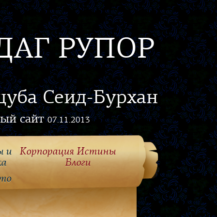
ДАГ РУПОР
цуба Сеид-Бурхан
ый сайт
07.11.2013
ы и
Корпорация Истины
ка
Блоги
то