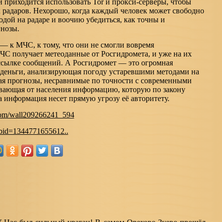
 приходится использовать Тоr и прокси-серверы, чтобы
радаров. Нехорошо, когда каждый человек может свободно
одой на радаре и воочию убедиться, как точны и
нозы.
 — к МЧС, к тому, что они не смогли вовремя
С получает метеоданные от Росгидромета, и уже на их
ссылке сообщений. А Росгидромет — это огромная
деньги, анализирующая погоду устаревшими методами на
ая прогнозы, несравнимые по точности с современными
вающая от населения информацию, которую по закону
та информация несет прямую угрозу её авторитету.
.com/wall209266241_594
fbid=1344771655612..