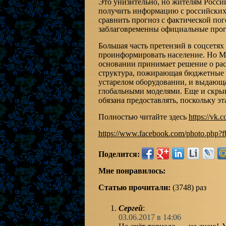
Это унизительно, но жителям России
получить информацию с российских 
сравнить прогноз с фактической пог
заблаговременны официальные прог
Большая часть претензий в соцсетях
проинформировать население. Но МЧ
основании принимает решение о ра
структура, пожирающая бюджетные 
устарелом оборудовании, и выдающ
глобальными моделями. Еще и скры
обязана предоставлять, поскольку э
Полностью читайте здесь
https://vk
https://www.facebook.com/photo.php?
Поделится:
Мне понравилось:
Статью прочитали:
(3748) раз
Сергей
:
03.06.2017 в 14:06