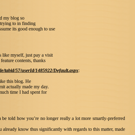
ted my blog so
trying to in finding
assume its good enough to use
 like myself, just pay a visit
s feature contents, thanks
ile/tabid/57/userId/1485922/Default.aspx
:
ke this blog. He
bmit actually made my day.
uch time I had spent for
th be told how you’re no longer really a lot more smartly-preferred
u already know thus significantly with regards to this matter, made