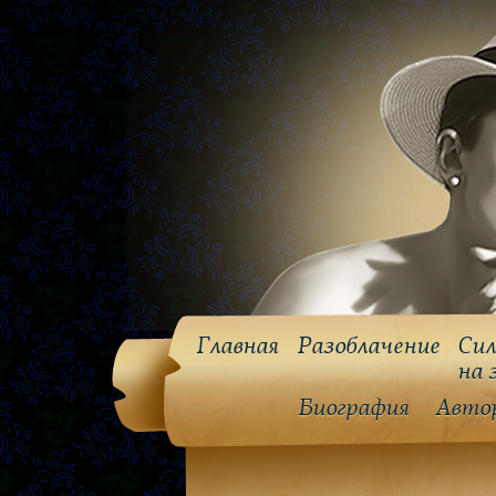
Главная
Разоблачение
Сил
на 
Биография
Авто