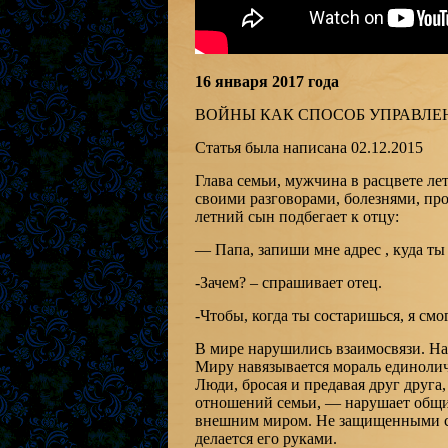
16 января 2017 года
ВОЙНЫ КАК СПОСОБ УПРАВЛЕ
Статья была написана 02.12.2015
Глава семьи, мужчина в расцвете лет
своими разговорами, болезнями, прос
летний сын подбегает к отцу:
— Папа, запиши мне адрес , куда ты
-Зачем? – спрашивает отец.
-Чтобы, когда ты состаришься, я смо
В мире нарушились взаимосвязи. Н
Миру навязывается мораль единолич
Люди, бросая и предавая друг друга
отношений семьи, — нарушает общий
внешним миром. Не защищенными св
делается его руками.