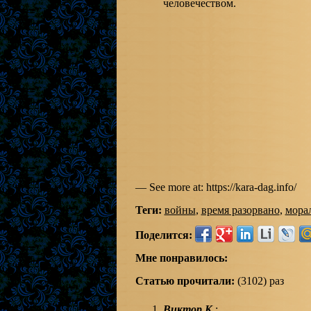
человечеством.
— See more at: https://kara-dag.info/
Теги:
войны
,
время разорвано
,
мора
Поделится:
Мне понравилось:
Статью прочитали:
(3102) раз
Виктор К.
: