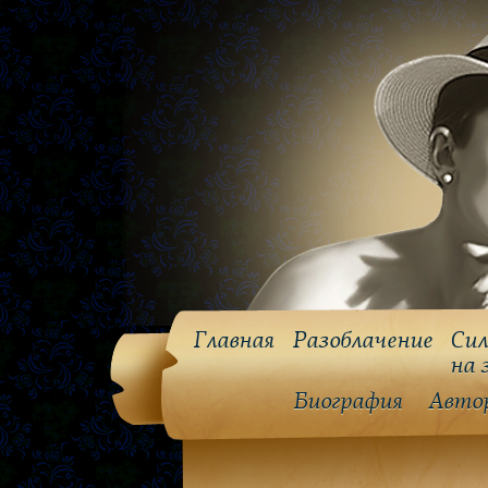
Главная
Разоблачение
Сил
на 
Биография
Авто