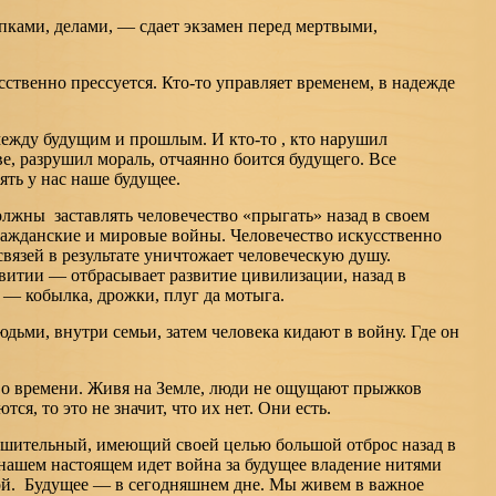
пками, делами, — сдает экзамен перед мертвыми,
сственно прессуется. Кто-то управляет временем, в надежде
ежду будущим и прошлым. И кто-то , кто нарушил
е, разрушил мораль, отчаянно боится будущего. Все
ъять у нас наше будущее.
лжны заставлять человечество «прыгать» назад в своем
ражданские и мировые войны. Человечество искусственно
вязей в результате уничтожает человеческую душу.
звитии — отбрасывает развитие цивилизации, назад в
— кобылка, дрожки, плуг да мотыга.
дьми, внутри семьи, затем человека кидают в войну. Где он
во времени. Живя на Земле, люди не ощущают прыжков
ся, то это не значит, что их нет. Они есть.
ешительный, имеющий своей целью большой отброс назад в
ашем настоящем идет война за будущее владение нитями
ой. Будущее — в сегодняшнем дне. Мы живем в важное