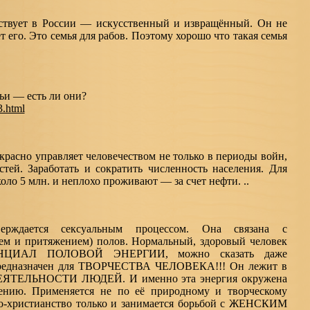
ествует в России — искусственный и извращённый. Он не
т его. Это семья для рабов. Поэтому хорошо что такая семья
ьи — есть ли они?
3.html
расно управляет человечеством не только в периоды войн,
стей. Заработать и сократить численность населения. Для
ло 5 млн. и неплохо проживают — за счет нефти. ..
ерждается сексуальным процессом. Она связана с
 и притяжением) полов. Нормальный, здоровый человек
ЦИАЛ ПОЛОВОЙ ЭНЕРГИИ, можно сказать даже
предназначен для ТВОРЧЕСТВА ЧЕЛОВЕКА!!! Он лежит в
ТЕЛЬНОСТИ ЛЮДЕЙ. И именно эта энергия окружена
ению. Применяется не по её природному и творческому
ео-христианство только и занимается борьбой с ЖЕНСКИМ