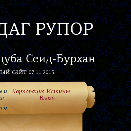
ДАГ РУПОР
цуба Сеид-Бурхан
ый сайт
07.11.2013
ы и
Корпорация Истины
ка
Блоги
то