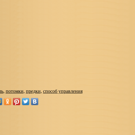
ль
,
потомки
,
предки
,
способ управления