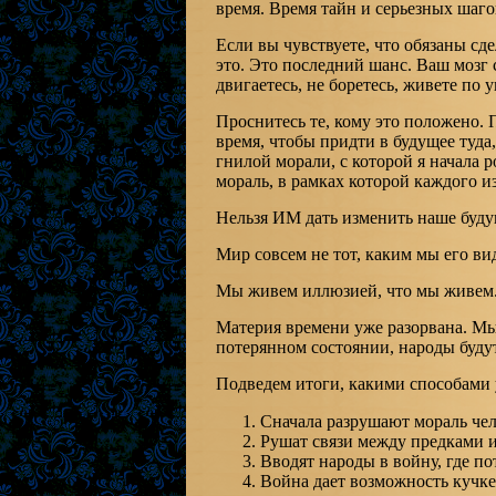
время. Время тайн и серьезных шаго
Если вы чувствуете, что обязаны сде
это. Это последний шанс. Ваш мозг
двигаетесь, не боретесь, живете по 
Проснитесь те, кому это положено. 
время, чтобы придти в будущее туда
гнилой морали, с которой я начала 
мораль, в рамках которой каждого из
Нельзя ИМ дать изменить наше буду
Мир совсем не тот, каким мы его ви
Мы живем иллюзией, что мы живем
Материя времени уже разорвана. Мы 
потерянном состоянии, народы буд
Подведем итоги, какими способами
Сначала разрушают мораль че
Рушат связи между предками и
Вводят народы в войну, где п
Война дает возможность кучк