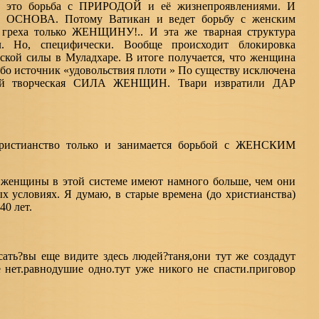
о это борьба с ПРИРОДОЙ и её жизнепроявлениями. И
Это ОСНОВА. Потому Ватикан и ведет борьбу с женским
 греха только ЖЕНЩИНУ!.. И эта же тварная структура
л. Но, специфически. Вообще происходит блокировка
ской силы в Муладхаре. В итоге получается, что женщина
ибо источник «удовольствия плоти » По существу исключена
 творческая СИЛА ЖЕНЩИН. Твари извратили ДАР
-христианство только и занимается борьбой с ЖЕНСКИМ
 женщины в этой системе имеют намного больше, чем они
х условиях. Я думаю, в старые времена (до христианства)
40 лет.
сать?вы еще видите здесь людей?таня,они тут же создадут
 нет.равнодушие одно.тут уже никого не спасти.приговор