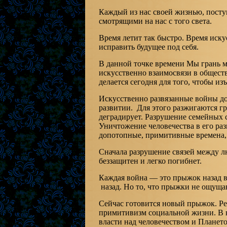
Каждый из нас своей жизнью, посту
смотрящими на нас с того света.
Время летит так быстро. Время иску
исправить будущее под себя.
В данной точке времени Мы грань м
искусственно взаимосвязи в обществ
делается сегодня для того, чтобы из
Искусственно развязанные войны до
развитии. Для этого разжигаются г
деградирует. Разрушение семейных с
Уничтожение человечества в его ра
допотопные, примитивные времена, 
Сначала разрушение связей между лю
беззащитен и легко погибнет.
Каждая война — это прыжок назад 
назад. Но то, что прыжки не ощущают
Сейчас готовится новый прыжок. Р
примитивизм социальной жизни. В н
власти над человечеством и Планет