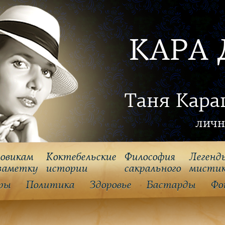
КАРА 
Таня Кара
личн
овикам
Коктебельские
Философия
Легенд
заметку
истории
cакрального
мисти
ры
Политика
Здоровье
Бастарды
Фо