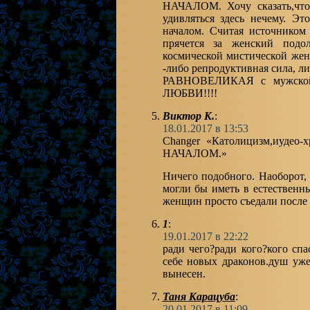
НАЧАЛОМ. Хочу сказать,чт
удивляться здесь нечему. 
началом. Считая источником
прячется за женский подо
космической мистической жен
-либо репродуктивная сила, л
РАВНОВЕЛИКАЯ с мужской
ЛЮБВИ!!!!
Виктор К.
:
18.01.2017 в 13:53
Changer «Католицизм,иудео
НАЧАЛОМ.»
Ничего подобного. Наоборот,
могли бы иметь в естественны
женщин просто съедали после 
1
:
19.01.2017 в 22:22
ради чего?ради кого?кого спа
себе новых драконов.душ уже
вынесен.
Таня Карацуба
:
20.01.2017 в 11:09