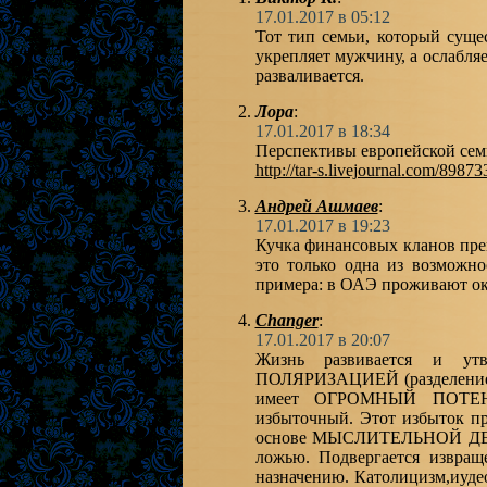
17.01.2017 в 05:12
Тот тип семьи, который сущ
укрепляет мужчину, а ослабляе
разваливается.
Лора
:
17.01.2017 в 18:34
Перспективы европейской сем
http://tar-s.livejournal.com/89873
Андрей Ашмаев
:
17.01.2017 в 19:23
Кучка финансовых кланов прек
это только одна из возможно
примера: в ОАЭ проживают око
Changer
:
17.01.2017 в 20:07
Жизнь развивается и утв
ПОЛЯРИЗАЦИЕЙ (разделением
имеет ОГРОМНЫЙ ПОТЕН
избыточный. Этот избыток 
основе МЫСЛИТЕЛЬНОЙ ДЕЯ
ложью. Подвергается извращ
назначению. Католицизм,иуд