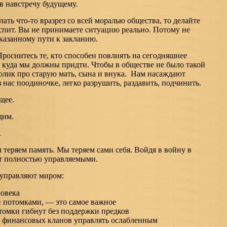
в навстречу будущему.
лать что-то вразрез со всей моралью общества, то делайте
 спит. Вы не принимаете ситуацию реально. Потому не
указанному пути к закланию.
Проснитесь те, кто способен повлиять на сегодняшнее
, куда мы должны придти. Чтобы в обществе не было такой
ролик про старую мать, сына и внука. Нам насаждают
 нас поодиночке, легко разрушить, раздавить, подчинить.
щее.
дим.
.
теряем память. Мы теряем сами себя. Войдя в войну в
ут полностью управляемыми.
 управляют миром:
ловека
 потомками, — это самое важное
отомки гибнут без поддержки предков
е финансовых кланов управлять ослабленным