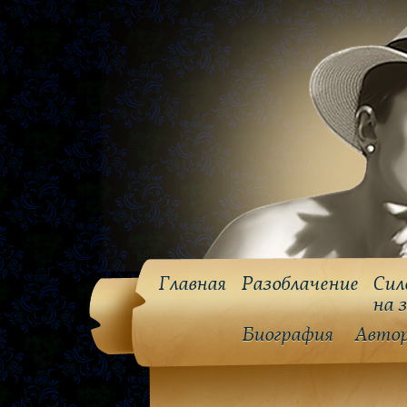
Главная
Разоблачение
Сил
на 
Биография
Авто