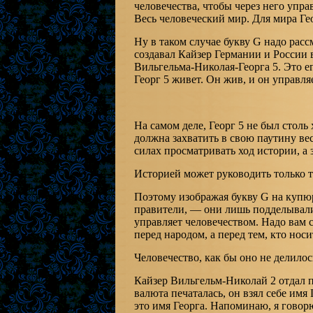
человечества, чтобы через него упр
Весь человеческий мир. Для мира Геор
Ну в таком случае букву G надо рассм
создавал Кайзер Германии и России 
Вильгельма-Николая-Георга 5. Это ег
Георг 5 живет. Он жив, и он управля
На самом деле, Георг 5 не был столь 
должна захватить в свою паутину вес
силах просматривать ход истории, а 
Историей может руководить только то
Поэтому изображая букву G на купюр
правители, — они лишь подделывали 
управляет человечеством. Надо вам с
перед народом, а перед тем, кто нос
Человечество, как бы оно не делилос
Кайзер Вильгельм-Николай 2 отдал п
валюта печаталась, он взял себе имя 
это имя Георга. Напоминаю, я говорю