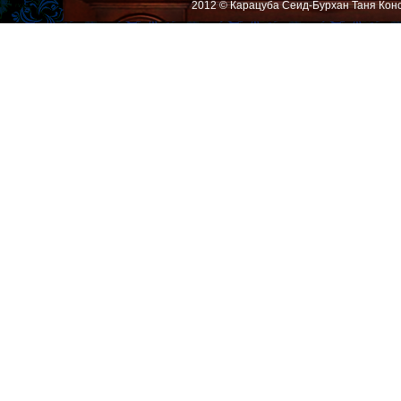
2012 © Карацуба Сеид-Бурхан Таня Кон