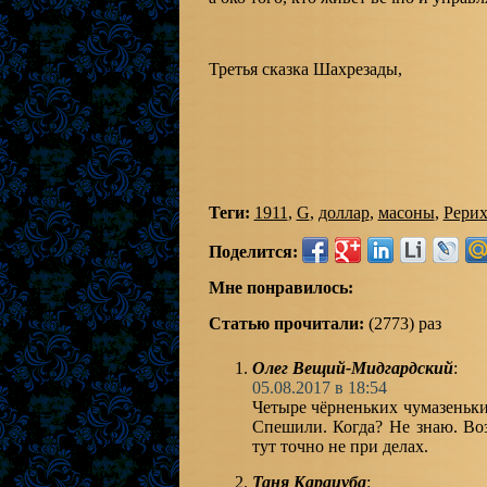
Третья сказка Шахрезады,
Теги:
1911
,
G
,
доллар
,
масоны
,
Рери
Поделится:
Мне понравилось:
Статью прочитали:
(2773) раз
Олег Вещий-Мидгардский
:
05.08.2017 в 18:54
Четыре чёрненьких чумазеньк
Спешили. Когда? Не знаю. Во
тут точно не при делах.
Таня Карацуба
: