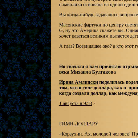
символика основана на одной единс
Вы когда-нибудь задавались вопросом
Масонские фартуки по центру светятс
G, ну это Америка скажете вы. Однак
хочет казаться великим пытается дат
А глаз? Всевидящее око? а кто этот 
Но сначала я вам прочитаю отрыво
века Михаила Булгакова
Ирина Амлински
поделилась подел
том, что о силе доллара, как о пр
когда создали доллар, как междун
1 августа в 9:53
·
ГИМН ДОЛЛАРУ
«Корзухин. Ах, молодой человек! Пре