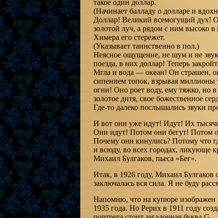
такое один доллар.
(Начинает балладу о долларе и вдохн
Доллар! Великий всемогущий дух! Он 
золотой луч, а рядом с ним высоко в
Химера его стережет.
(Указывает таинственно в пол.)
Неясное ощущение, не шум и не звук
поезда, в них доллар! Теперь закройт
Мгла и вода — океан! Он страшен, он
сипением топок, взрывая миллионы то
огни! Оно роет воду, ему тяжко, но в
золотое дитя, свое божественное се
Где-то далеко послышались звуки п
И вот они уже идут! Идут! Их тыся
Они идут! Потом они бегут! Потом 
Почему они кинулись? Потому что гд
и всюду, во всех городах, ликующе 
Михаил Булгаков, пьеса «Бег».
Итак, в 1926 году, Михаил Булгаков 
заключалась вся сила. Я не буду рас
Напомню, что на купюре изображен 
1935 года. Но Рерих в 1911 году соз
портрета стоит загадочная буква G.