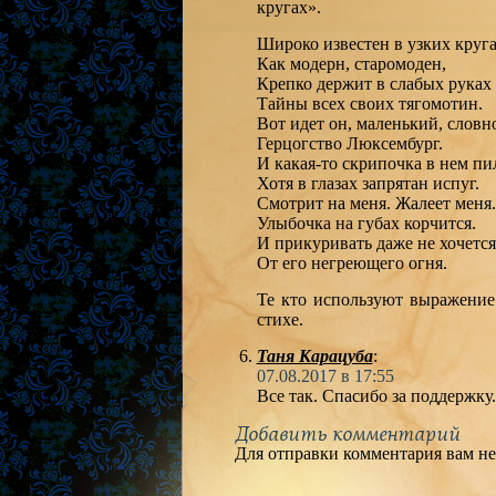
кругах».
Широко известен в узких круга
Как модерн, старомоден,
Крепко держит в слабых руках
Тайны всех своих тягомотин.
Вот идет он, маленький, словн
Герцогство Люксембург.
И какая-то скрипочка в нем пи
Хотя в глазах запрятан испуг.
Смотрит на меня. Жалеет меня.
Улыбочка на губах корчится.
И прикуривать даже не хочется
От его негреющего огня.
Те кто используют выражение
стихе.
Таня Карацуба
:
07.08.2017 в 17:55
Все так. Спасибо за поддержку.
Добавить комментарий
Для отправки комментария вам н