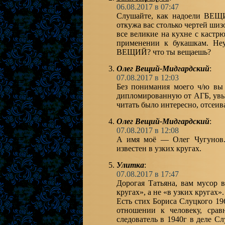
06.08.2017 в 07:47
Слушайте, как надоели В
откужа вас столько чертей шиз
все великие на кухне с кастр
применении к букашкам. Неу
ВЕЩИЙ? что ты вещаешь?
Олег Вещий-Мидгардский
:
07.08.2017 в 12:03
Без понимания моего ч/ю вы 
дипломированную от АГБ, увы.
читать было интересно, отсеив
Олег Вещий-Мидгардский
:
07.08.2017 в 12:08
А имя моё — Олег Чугунов.
известен в узких кругах.
Улитка
:
07.08.2017 в 17:47
Дорогая Татьяна, вам мусор 
кругах», а не «в узких кругах».
Есть стих Бориса Слуцкого 19
отношении к человеку, срав
следователь в 1940г в деле С