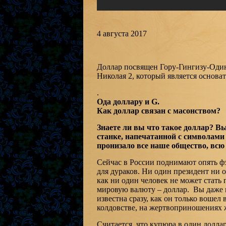
4 августа 2017
Доллар посвящен Гору-Гингизу-Одину
Николая 2, который является основа
.
Ода доллару и
G
.
Как доллар связан с масонством?
Знаете ли вы что такое доллар? Вы 
станке, напечатанной с символами 
пронизало все наше общество, всю
Сейчас в России поднимают опять фэ
для дураков. Ни один президент ни 
как ни один человек не может стать 
мировую валюту – доллар. Вы даже н
известна сразу, как он только воше
колдовстве, на жертвоприношениях 
Считается, что купюра в один долла