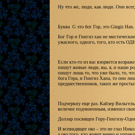
Ну что же, люди, как люди. Они всег
Буква G это бог Гор, это Gingiz Han.
Бог Гор и Гингиз хан не мистические
ужасного, одного, того, кто есть О
Если кто-то из вас взорвется возра
пишут живые люди, вы, я, и наши ро
пишут лишь то, что уже было, то, чт
бога Гора, и Гингиз Хана, то они ли
предшественников, таких же просты
Подчеркну еще раз. Кайзер Вильгель
величие подчиненным, изменил свое 
Доллар посвящен Гору-Гингизу-Один
И всевидящее око – это не глаз Нико
а око того, кто живет вечно и управл