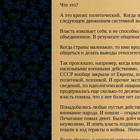
Что это?
А это кризис политический. Когда э
следующем движением системной ма
Власть изживает себя, и не способна
объединенное. В результате общения 
Когда страны маленькие, то ими вро
общаться и делать выводы относител
Так произошло, например, когда вла
насильными военными действиями, —
СССР вообще закрыли от Европы, по
политикой, психикой. И прочие эк
сведений, по идеологической ошараш
продержалась еще сколько-то десятко
власть поняла, что у нее более нет с
Понадобились любые пустые действия
внимание народа. И пошли – открыт
Печатание новых денег. Были дойч м
неумолимо. И опять власть подпилил
пошли в ход теракты и войны. Непоня
Театр абсурда, в который втягивают