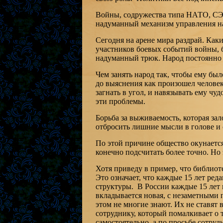
Войны, содружества типа НАТО, СЭ
надуманный механизм управления на
Сегодня на арене мира раздрай. Как
участников боевых событий войны, 
надуманный трюк. Народ постоянно д
Чем занять народ так, чтобы ему бы
до выяснения как произошел человек 
загнать в угол, и навязывать ему ч
эти проблемы.
Борьба за выживаемость, которая за
отбросить лишние мысли в голове и 
По этой причине общество окунаетс
конечно подсчитать более точно. Но
Хотя приведу в пример, что библиот
Это означает, что каждые 15 лет ред
структуры. В России каждые 15 лет и
вкладывается новая, с незаметными 
этом не многие знают. Их не ставят
сотруднику, который помалкивает о т
самостоятельно, а по просьбе сотруд