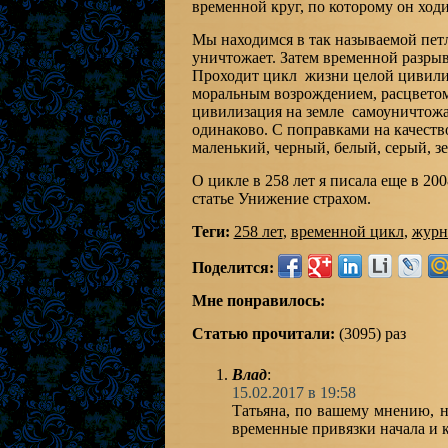
временной круг, по которому он ходи
Мы находимся в так называемой петл
уничтожает. Затем временной разры
Проходит цикл жизни целой цивили
моральным возрождением, расцветом 
цивилизация на земле самоуничтожае
одинаково. С поправками на качеств
маленький, черный, белый, серый, з
О цикле в 258 лет я писала еще в 2
статье Унижение страхом.
Теги:
258 лет
,
временной цикл
,
журн
Поделится:
Мне понравилось:
Статью прочитали:
(3095) раз
Влад
:
15.02.2017 в 19:58
Татьяна, по вашему мнению, н
временные привязки начала и 