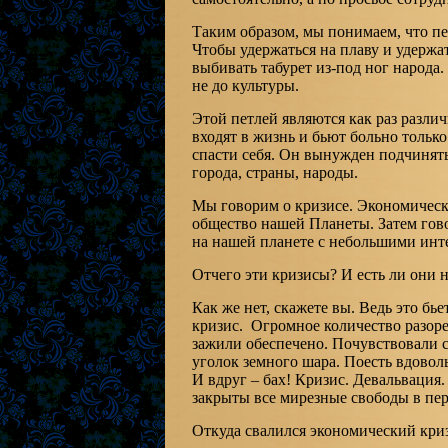
Таким образом, мы понимаем, что пе
Чтобы удержаться на плаву и удержат
выбивать табурет из-под ног народа.
не до культуры.
Этой петлей являются как раз разл
входят в жизнь и бьют больно только
спасти себя. Он вынужден подчинять
города, страны, народы.
Мы говорим о кризисе. Экономическо
общество нашей Планеты. Затем гов
на нашей планете с небольшими инт
Отчего эти кризисы? И есть ли они н
Как же нет, скажете вы. Ведь это бь
кризис. Огромное количество разоре
зажили обеспечено. Почувствовали с
уголок земного шара. Поесть вдоволь
И вдруг – бах! Кризис. Девальвация
закрыты все мирезные свободы в пе
Откуда свалился экономический криз