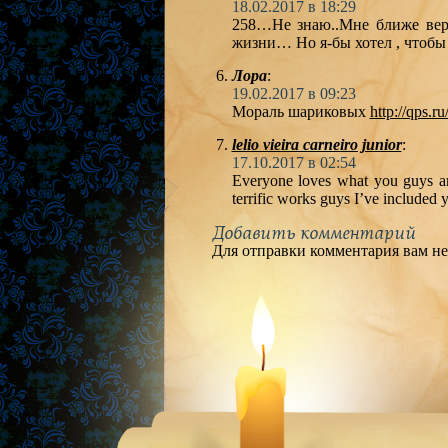
18.02.2017 в 18:29
258…Не знаю..Мне ближе вер
жизни… Но я-бы хотел , чтобы
Лора
:
19.02.2017 в 09:23
Мораль шариковых
http://qps.r
lelio vieira carneiro junior
:
17.10.2017 в 02:54
Everyone loves what you guys ar
terrific works guys I’ve included 
Добавить комментарий
Для отправки комментария вам н