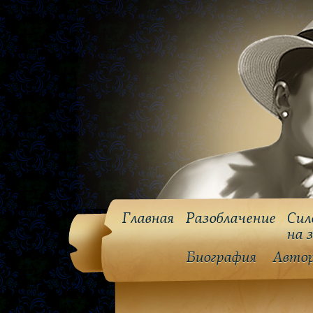
Главная
Разоблачение
Сил
на 
Биография
Авто