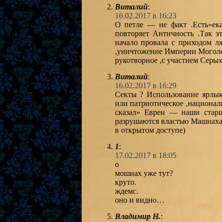
Виталий
:
16.02.2017 в 16:23
О петле — не факт .Есть»ек
повторяет Античность .Так эт
начало провала с приходом л
,уничтожение Империи Моголов
рукотворное ,с участием Серых
Виталий
:
16.02.2017 в 16:29
Секты ? Использование ярлык
или патриотическое ,национал
сказал» Евреи — наши старш
разрушаются властью Машиаха
в открытом доступе)
1
:
17.02.2017 в 18:05
о
мошиах уже тут?
круто.
ждемс.
оно и видно…
Владимир Н.
: