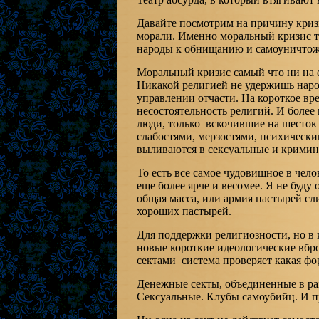
Давайте посмотрим на причину кризис
морали. Именно моральный кризис тя
народы к обнищанию и самоуничто
Моральный кризис самый что ни на 
Никакой религией не удержишь наро
управлении отчасти. На короткое вре
несостоятельность религий. И более 
люди, только вскочившие на шесток
слабостями, мерзостями, психическ
выливаются в сексуальные и кримин
То есть все самое чудовищное в чел
еще более ярче и весомее. Я не буду
общая масса, или армия пастырей сл
хороших пастырей.
Для поддержки религиозности, но в 
новые короткие идеологические вбро
сектами система проверяет какая фо
Денежные секты, объединенные в ра
Сексуальные. Клубы самоубийц. И п