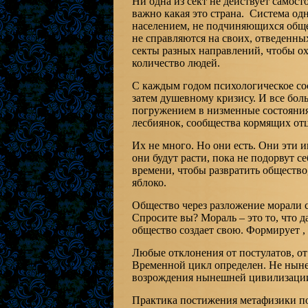
Ни одна из сект не действует самост
важно какая это страна. Система од
населением, не подчиняющихся обще
не справляются на своих, отведенны
секты разных направлений, чтобы о
количество людей.
С каждым годом психологическое со
затем душевному кризису. И все бол
погружением в низменные состояния
лесбиянок, сообщества кормящих отц
Их не много. Но они есть. Они эти 
они будут расти, пока не подорвут с
времени, чтобы развратить общество
яблоко.
Общество через разложение морали с
Спросите вы? Мораль – это то, что д
общество создает свою. Формирует , 
Любые отклонения от постулатов, о
Временной цикл определен. Не нынеш
возрождения нынешней цивилизаци
Практика постижения метафизики пок