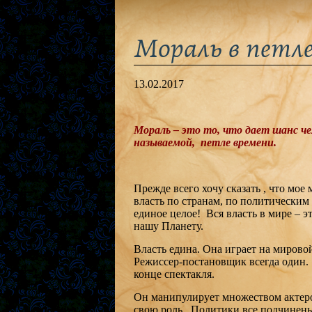
Мораль в петле
13.02.2017
Мораль – это то, что дает шанс че
называемой, петле времени.
Прежде всего хочу сказать , что мое 
власть по странам, по политическим
единое целое! Вся власть в мире –
нашу Планету.
Власть едина. Она играет на мирово
Режиссер-постановщик всегда один. 
конце спектакля.
Он манипулирует множеством актеро
свою роль. Политики все подчинены