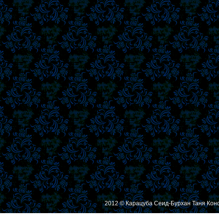
2012 © Карацуба Сеид-Бурхан Таня Кон