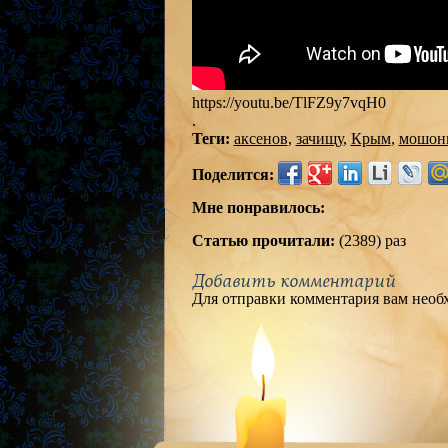
https://youtu.be/TlFZ9y7vqH0
.
Теги:
аксенов
,
зачищу
,
Крым
,
мошон
Поделится:
Мне понравилось:
Статью прочитали:
(2389) раз
Добавить комментарий
Для отправки комментария вам нео