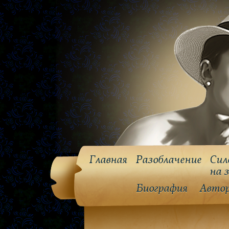
Главная
Разоблачение
Сил
на 
Биография
Авто