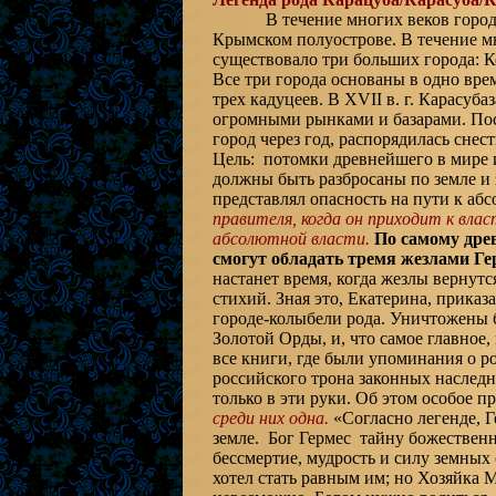
В течение многих веков город Ка
Крымском полуострове. В течение м
существовало три больших города: К
Все три города основаны в одно вре
трех кадуцеев. В XVII в. г. Карасуб
огромными рынками и базарами. Пос
город через год, распорядилась снест
Цель: потомки древнейшего в мире 
должны быть разбросаны по земле и 
представлял опасность на пути к аб
правителя, когда он приходит к вла
абсолютной власти.
По самому дре
смогут обладать тремя жезлами Ге
настанет время, когда жезлы вернутс
стихий. Зная это, Екатерина, прика
городе-колыбели рода. Уничтожены б
Золотой Орды, и, что самое главное
все книги, где были упоминания о ро
российского трона законных наследни
только в эти руки. Об этом особое 
среди них одна.
«Согласно легенде, 
земле. Бог Гермес тайну божествен
бессмертие, мудрость и силу земных 
хотел стать равным им; но Хозяйка М