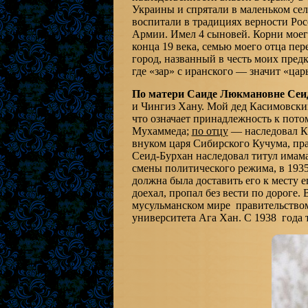
Украины и спрятали в маленьком сел
воспитали в традициях верности Рос
Армии. Имел 4 сыновей. Корни моег
конца 19 века, семью моего отца пе
город, названный в честь моих предко
где «зар» с иранского — значит «цар
По матери Саиде Люкмановне Сеи
и Чингиз Хану. Мой дед Касимовск
что означает принадлежность к пот
Мухаммеда;
по отцу
— наследовал Ка
внуком царя Сибирского Кучума, пр
Сеид-Бурхан наследовал титул имама
смены политического режима, в 1935 г
должна была доставить его к месту 
доехал, пропал без вести по дороге.
мусульманском мире правительство
университета Ага Хан. С 1938 года 