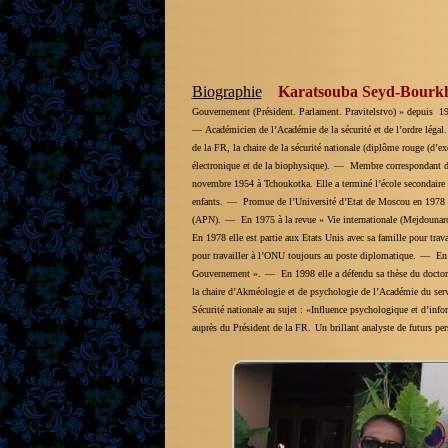
Biographie
Karatsouba Seyd-Bourk
Gouvernement (Président. Parlament. Pravitelstvo) » depuis 1
— Académicien de l’Académie de la sécurité et de l’ordre légal.
de la FR, la chaire de la sécurité nationale (diplôme rouge (d’exc
électronique et de la biophysique).
— Membre correspondant de l
novembre 1954 à Tchoukotka. Elle a terminé l’école secondaire 
enfants.
— Promue de l’Université d’Etat de Moscou en 1978 (
(APN).
— En 1975 à la revue « Vie internationale (Mejdounarod
En 1978 elle est partie aux Etats Unis avec sa famille pour tr
pour travailler à l’ONU toujours au poste diplomatique.
— En 19
Gouvernement ».
— En 1998 elle a défendu sa thèse du doctorat 
la chaire d’Akméologie et de psychologie de l’Académie du serv
Sécurité nationale au sujet : «Influence psychologique et d’inf
auprès du Président de la FR.
Un brillant analyste de futurs per