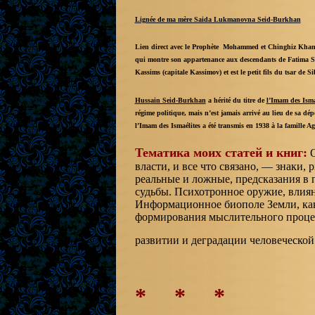
Lignée de ma mère Saida Lukmanovna Seid-Burkhan
Lien direct avec le Prophète Mohammed et Chinghiz Khan. 
qui montre son appartenance aux descendants de Fatima Sal
Kassims (capitale Kassimov) et est le petit fils du tsar de S
Hussain Seid-Burkhan
a hérité du titre de
l’Imam des Isma
régime politique, mais n’est jamais arrivé au lieu de sa dépor
l’Imam des Ismaélites a été transmis en 1938 à la famille
Тематика моих статей и книг:
О
власти, и все что связано, — знаки,
реальные и ложные, предсказания в 
судьбы. Психотронное оружие, влиян
Информационное биополе Земли, как
формирования мыслительного процес
развитии и деградации человеческ
* * *