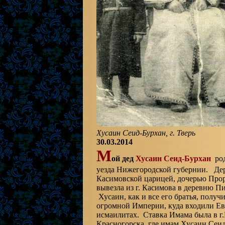
Хусаин Сеид-Бурхан, г. Тверь
30.03.2014
М
ой дед
Хусаин Сеид-Бурхан
род
уезда Нижегородской губернии. Дер
Касимовской царицей, дочерью Про
вывезла из г. Касимова в деревню Пи
Хусаин, как и все его братья, получ
огромной Империи, куда входили Ев
исмаилитах. Ставка Имама была в г.
Красногорска, где имам Хусаин Сеи