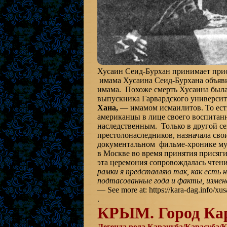
Хусаин Сеид-Бурхан принимает прися
имама Хусаина Сеид-Бурхана объя
имама. Похоже смерть Хусаина был
выпускника Гарвардского университ
Хана
,
— имамом исмаилитов. То есть
американцы в лице своего воспитанн
наследственным. Только в другой се
престолонаследников, назначала сво
документальном фильме-хронике му
в Москве во время принятия присяги
эта церемония сопровождалась чтен
рамки я представляю так, как есть н
подтасованные года и факты, измене
— See more at: https://kara-dag.info/xu
.
КРЫМ. Город Кар
Легенда рода Карацуба/Карасуба/К