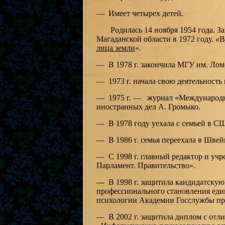
— Имеет четырех детей.
Родилась 14 ноября 1954 года. Зак
Магаданской области в 1972 году.
«
В
лица земли
«.
— В 1978 г. закончила МГУ им. Лом
— 1973 г. начала свою деятельность
— 1975 г. — журнал «Международна
иностранных дел А. Громыко.
— В 1978 году уехала с семьей в 
— В 1986 г. семья переехала в Шве
— С 1998 г. главный редактор и учр
Парламент. Правительство».
— В 1998 г. защитила кандидатскую
профессионального становления един
психологии Академии Госслужбы пр
— В 2002 г. защитила диплом с отл