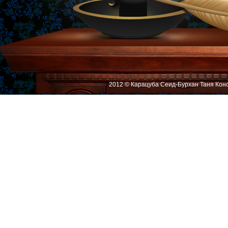
2012 © Карацуба Сеид-Бурхан Таня Кон