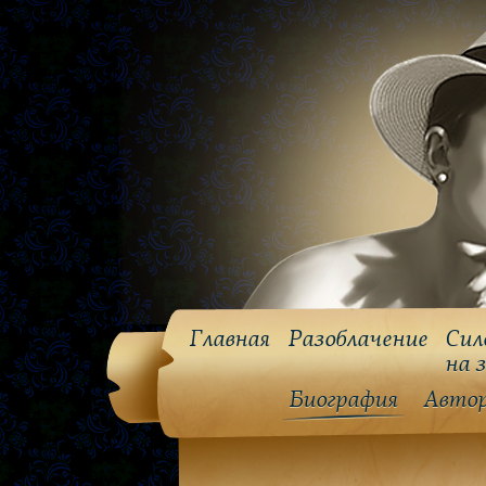
Главная
Разоблачение
Сил
на 
Биография
Авто