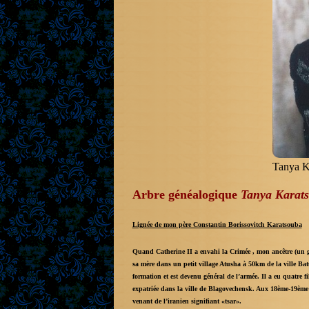
Tanya K
Arbre généalogique
Tanya Karat
Lignée de mon père Constantin Borissovitch Karatsouba
Quand Catherine II a envahi la Crimée , mon ancêtre (un ga
sa mère dans un petit village Atusha à 50km de la ville Ba
formation et est devenu général de l’armée. Il a eu quatre fi
expatriée dans la ville de Blagovechensk. Aux 18ème-19ème s
venant de l’iranien signifiant «tsar».