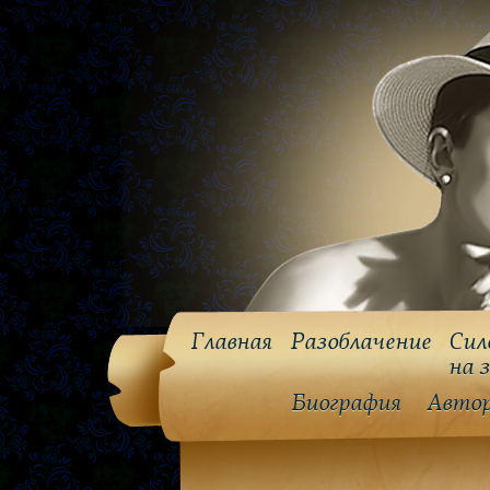
Главная
Разоблачение
Сил
на 
Биография
Авто