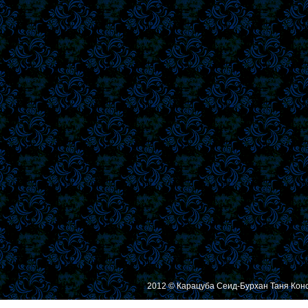
2012 © Карацуба Сеид-Бурхан Таня Кон