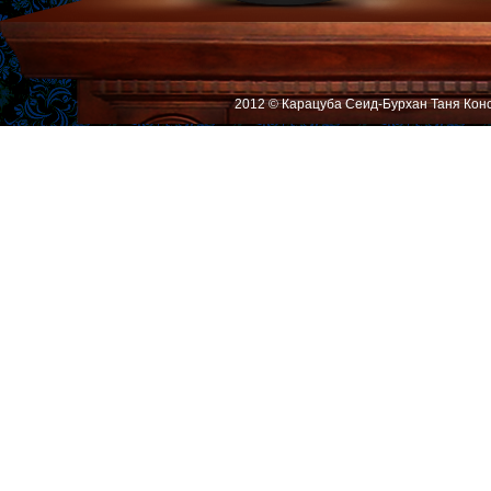
2012 © Карацуба Сеид-Бурхан Таня Кон