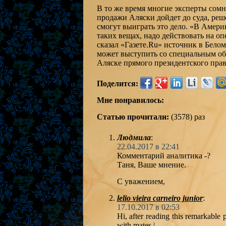
В то же время многие эксперты сомне
продажи Аляски дойдет до суда, реш
смогут выиграть это дело. «В Америк
таких вещах, надо действовать на 
сказал «Газете.Ru» источник в Бело
может выступить со специальным об
Аляске прямого президентского прав
Поделится:
Мне понравилось:
Статью прочитали:
(3578) раз
Людмила
:
22.04.2017 в 22:41
Комментарий аналитика -?
Таня, Ваше мнение.
С уважением,
lelio vieira carneiro junior
:
17.10.2017 в 02:53
Hi, after reading this remarkable 
with mates.|