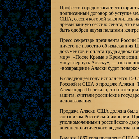
Профессор предполагает, что юристы
подписанный договор об уступке зем
США, сессия которой закончилась им
чрезвычайную сессию сената, что вы
быть одобрен двумя палатами конгре
Пресс-секретарь президента России
ничего не известно об изысканиях Ш
документов и оплата труда адвокат
мир». «После Крыма в Кремле возник
могут вернуть Аляску», — сказал п
«возвращение Аляски будет подарко
В следующем году исполняется 150 л
Россией и США о продаже Аляски. Т
Александра II считало, что потенциа
защита, считали российские государ
использования.
Продажа Аляски США должна была т
союзником Российской империи. Пр
уполномоченными российского двор
внешнеполитического ведомства кня
В марте 1867 года президент США 