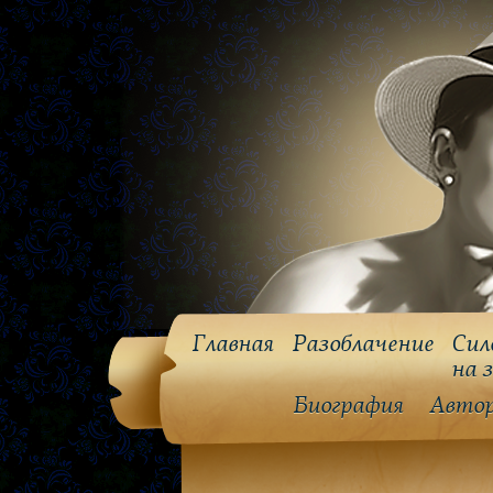
Главная
Разоблачение
Сил
на 
Биография
Авто