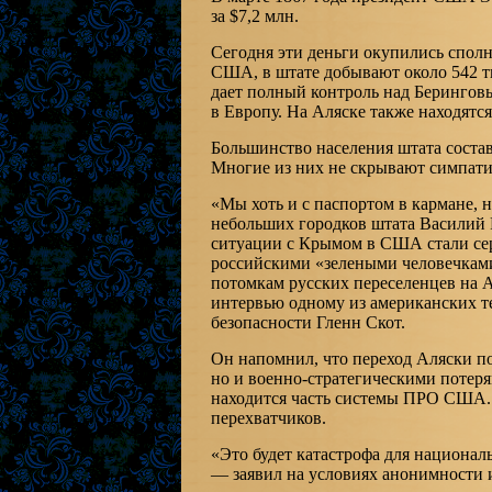
за $7,2 млн.
Сегодня эти деньги окупились спол
США, в штате добывают около 542 ты
дает полный контроль над Берингов
в Европу. На Аляске также находятся
Большинство населения штата соста
Многие из них не скрывают симпати
«Мы хоть и с паспортом в кармане, 
небольших городков штата Василий 
ситуации с Крымом в США стали сер
российскими «зелеными человечками»
потомкам русских переселенцев на А
интервью одному из американских 
безопасности Гленн Скот.
Он напомнил, что переход Аляски п
но и военно-стратегическими потеря
находится часть системы ПРО США. К
перехватчиков.
«Это будет катастрофа для национал
— заявил на условиях анонимности 