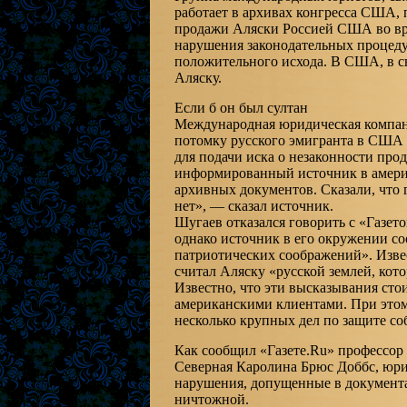
работает в архивах конгресса США,
продажи Аляски Россией США во вре
нарушения законодательных процеду
положительного исхода. В США, в с
Аляску.
Если б он был султан
Международная юридическая компания
потомку русского эмигранта в США 
для подачи иска о незаконности про
информированный источник в амери
архивных документов. Сказали, что 
нет», — сказал источник.
Шугаев отказался говорить с «Газет
однако источник в его окружении со
патриотических соображений». Извес
считал Аляску «русской землей, кот
Известно, что эти высказывания ст
американскими клиентами. При этом
несколько крупных дел по защите с
Как сообщил «Газете.Ru» профессор
Северная Каролина Брюс Доббс, юрис
нарушения, допущенные в документа
ничтожной.