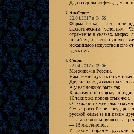
Да, на одном из фото, дама в 
Альберт
:
22.04.2017 в 04:59
Форма брака, в т.ч. полиа
экологическим условиям. 
отражение в сказках, мифах, 
погибает, на его супруге ж
механизмов искусственного от
здесь нет.
Стив
:
22.04.2017 в 09:06
Мы живем в России.
Нам нужно думать об умножен
Другие народы сами пусть о се
А у нас должно быть так.
Каждому настоящему породист
16 таких же породистых жен.
От каждой из жен такого мужа
Сучье российское государств
русской семье (а ни каким др
— 2 милллиона рублей, за тре
— 16 милллионов.
И таким образом русские во