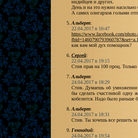
индийцев и других.
День и на это нужно насильно 
А самих олигархов голыми отп
Альберт
:
22.04.2017 в 16:47
https://www.facebook.com/photo
fbid=1460790793960787&set=a.
как вам мой дух помощник?
Сергей
:
22.04.2017 в 19:15
Стив прав на 100 проц. Только 
Альберт
:
24.04.2017 в 18:29
Стив. Думаешь об умножении р
бы сделать счастливой одну 
кобелится. Надо было раньше б
Альберт
:
24.04.2017 в 18:31
Стив. Ты хочешь все решить за 
Геннадий
:
24.04.2017 в 19:54