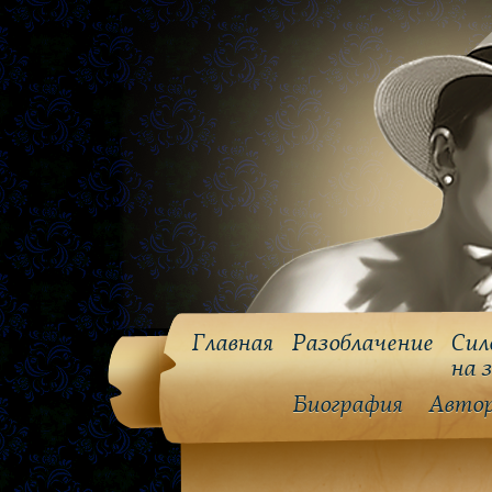
Главная
Разоблачение
Сил
на 
Биография
Авто