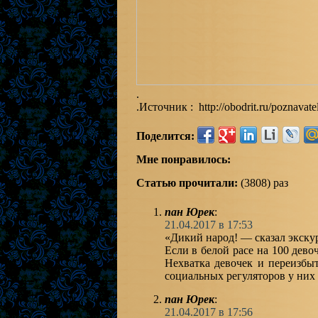
.
.Источник : http://obodrit.ru/poznavate
Поделится:
Мне понравилось:
Статью прочитали:
(3808) раз
пан Юрек
:
21.04.2017 в 17:53
«Дикий народ! — сказал экску
Если в белой расе на 100 дево
Нехватка девочек и переизбы
социальных регуляторов у них
пан Юрек
:
21.04.2017 в 17:56