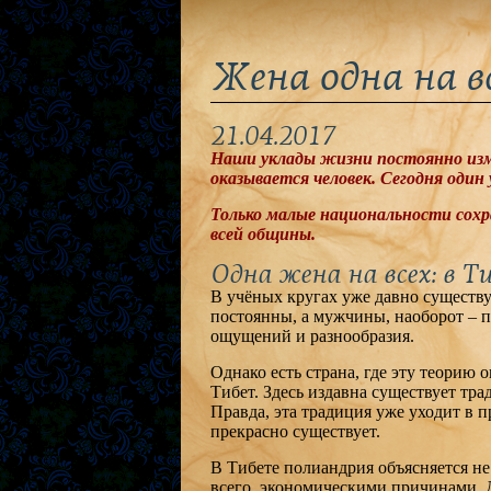
Жена одна на в
21.04.2017
Наши уклады жизни постоянно изме
оказывается человек. Сегодня один 
Только малые национальности сох
всей общины.
Одна жена на всех: в Т
В учёных кругах уже давно существ
постоянны, а мужчины, наоборот – п
ощущений и разнообразия.
Однако есть страна, где эту теорию
Тибет. Здесь издавна существует тр
Правда, эта традиция уже уходит в п
прекрасно существует.
В Тибете полиандрия объясняется н
всего, экономическими причинами. Д