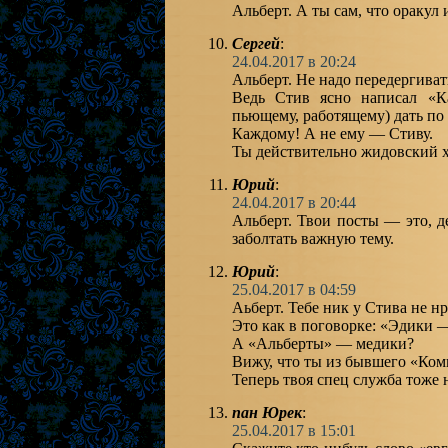
Альберт. А ты сам, что оракул
Сергей
:
24.04.2017 в 20:24
Альберт. Не надо передергиват
Ведь Стив ясно написал «К
пьющему, работящему) дать по
Каждому! А не ему — Стиву.
Ты действительно жидовский х
Юрий
:
24.04.2017 в 20:44
Альберт. Твои посты — это, 
заболтать важную тему.
Юрий
:
25.04.2017 в 04:59
Аьберт. Тебе ник у Стива не нр
Это как в поговорке: «Эдики 
А «Альберты» — медики?
Вижу, что ты из бывшего «Коми
Теперь твоя спец служба тоже 
пан Юрек
:
25.04.2017 в 15:01