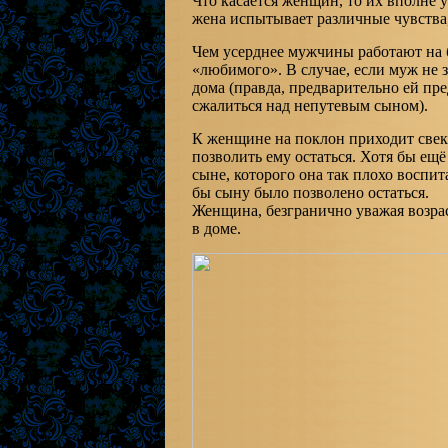
Что касается женщин, то их вполне 
жена испытывает различные чувства,
Чем усерднее мужчины работают на б
«любимого». В случае, если муж не з
дома (правда, предварительно ей пре
сжалиться над непутевым сыном).
К женщине на поклон приходит свекро
позволить ему остаться. Хотя бы ещ
сыне, которого она так плохо воспит
бы сыну было позволено остаться.
Женщина, безгранично уважая возрас
в доме.