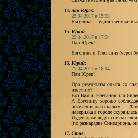
Скажите кто-нибудь слово «е
пан Юрек
:
25.04.2017 в 15:03
Евгеника — единственный вых
Юрий
:
25.04.2017 в 17:54
Пан Юрек!
Евгеника и Телегания (через б
Юрий
:
25.04.2017 в 18:04
Пан Юрек!
Про результаты опыта со сп
известно?
Вот Вам и Телегания или Явле
А Евгенику хорошо соблюдаю
поселения дают калым — 20 в
наверняка в городе скурвилась
Иудеи даже ведут списки свои
(по разнарядке Синедриона, он 
Стив
: