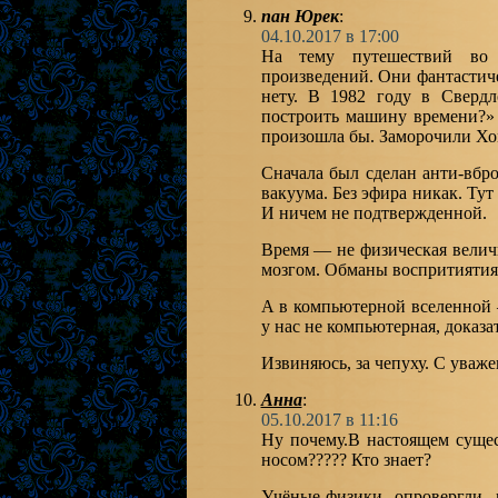
пан Юрек
:
04.10.2017 в 17:00
На тему путешествий во в
произведений. Они фантастич
нету. В 1982 году в Сверд
построить машину времени?»
произошла бы. Заморочили Хом
Сначала был сделан анти-вбро
вакуума. Без эфира никак. Ту
И ничем не подтвержденной.
Время — не физическая велич
мозгом. Обманы воспритиятия
А в компьютерной вселенной —
у нас не компьютерная, доказат
Извиняюсь, за чепуху. С уваж
Анна
:
05.10.2017 в 11:16
Ну почему.В настоящем сущес
носом????? Кто знает?
Учёные-физики опровергли 