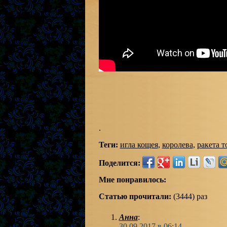
.
Теги:
игла кощея
,
королева
,
ракета т
Поделится:
Мне понравилось:
Статью прочитали:
(3444) раз
Анна
:
30.09.2017 в 06:14