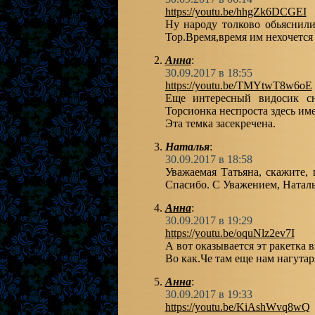
https://youtu.be/hhgZk6DCGEI
Ну народу толково обьяснили
Тор.Время,время им нехочется 
Анна
:
30.09.2017 в 18:55
https://youtu.be/TMYtwT8w6oE
Еще интересный видосик сн
Торсионка неспроста здесь име
Эта темка засекречена.
Наталья
:
30.09.2017 в 18:58
Уважаемая Татьяна, скажите,
Спасибо. С Уважением, Натал
Анна
:
30.09.2017 в 19:29
https://youtu.be/oquNlz2ev7I
А вот оказывается эт ракетка 
Во как.Че там еще нам нагутар
Анна
:
30.09.2017 в 19:33
https://youtu.be/KiAshWvq8wQ