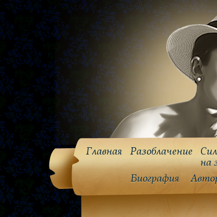
Главная
Разоблачение
Сил
на 
Биография
Авто