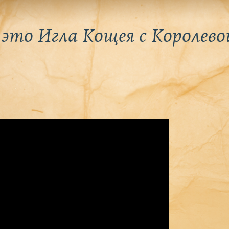
это Игла Кощея с Королево