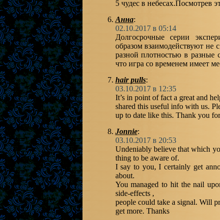
5 чудес в небесах.Посмотрев эт
Анна
:
02.10.2017 в 05:14
Долгосрочные серии экспер
образом взаимодействуют не с
разной плотностью в разные 
что игра со временем имеет ме
hair pulls
:
03.10.2017 в 12:35
It’s in point of fact a great and he
shared this useful info with us. P
up to date like this. Thank you for
Jonnie
:
03.10.2017 в 20:53
Undeniably believe that which you
thing to be aware of.
I say to you, I certainly get an
about.
You managed to hit the nail upo
side-effects ,
people could take a signal. Will p
get more. Thanks