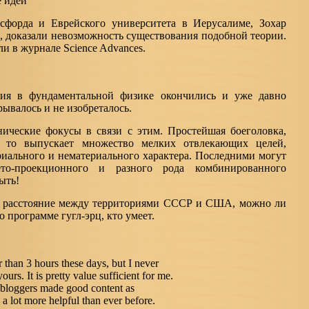
 идеи
сфорда и Еврейского университета в Иерусалиме, Зохар
 доказали невозможность существования подобной теории.
и в журнале Science Advances.
тия в фундаментальной физике окончились и уже давно
ывалось и не изобреталось.
нические фокусы в связи с этим. Простейшая боеголовка,
, то выпускает множество мелких отвлекающих целей,
риального и нематериального характера. Последними могут
ето-проекционного и разного рода комбинированного
ыть!
ть расстояние между территориями СССР и США, можно ли
 программе гугл-эрц, кто умеет.
r than 3 hours these days, but I never
ours. It is pretty value sufficient for me.
d bloggers made good content as
a lot more helpful than ever before.