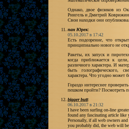
Математическое опровержение
Однако, двое физиков из Ок
Рингель и Дмитрий Коврижин,
Свои находки они опубликовал
пан Юрек
:
05.10.2017 в 17:42
Есть подозрение, что откры
принципиально нового не откр
Ракеты, их запуск и пиротех
когда приближается к цели
различного характера. И мате
быть голографического, св
характера. Что угодно может б
Гораздо интереснее провери
пешком пройти? Посмотреть по
bigger butt
:
06.10.2017 в 21:32
I have been surfing on-line greate
found any fascinating article like y
Personally, if all web owners an
you probably did, the web will be 