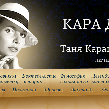
КАРА 
Таня Кара
личн
овикам
Коктебельские
Философия
Легенд
заметку
истории
cакрального
мисти
ры
Политика
Здоровье
Бастарды
Фо