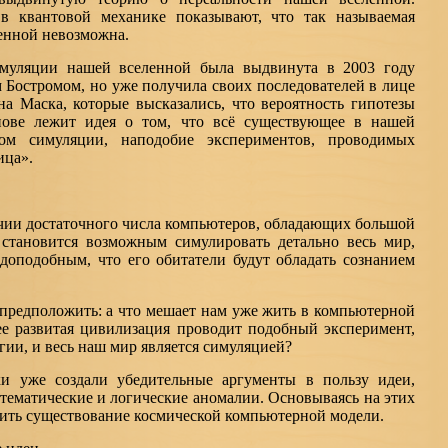
в квантовой механике показывают, что так называемая
енной невозможна.
имуляции нашей вселенной была выдвинута в 2003 году
Бостромом, но уже получила своих последователей в лице
а Маска, которые высказались, что вероятность гипотезы
нове лежит идея о том, что всё существующее в нашей
том симуляции, наподобие экспериментов, проводимых
ица».
ичии достаточного числа компьютеров, обладающих большой
становится возможным симулировать детально весь мир,
вдоподобным, что его обитатели будут обладать сознанием
 предположить: а что мешает нам уже жить в компьютерной
е развитая цивилизация проводит подобный эксперимент,
ии, и весь наш мир является симуляцией?
и уже создали убедительные аргументы в пользу идеи,
тематические и логические аномалии. Основываясь на этих
ить существование космической компьютерной модели.