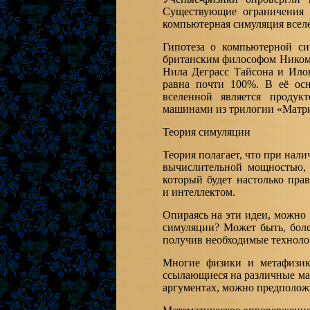
Существующие ограничения 
компьютерная симуляция всел
Гипотеза о компьютерной с
британским философом Ником 
Нила Деграсс Тайсона и Илон
равна почти 100%. В её ос
вселенной является продук
машинами из трилогии «Матр
Теория симуляции
Теория полагает, что при нал
вычислительной мощностью, 
который будет настолько пра
и интеллектом.
Опираясь на эти идеи, можно
симуляции? Может быть, боле
получив необходимые технолог
Многие физики и метафизик
ссылающиеся на различные ма
аргументах, можно предполож