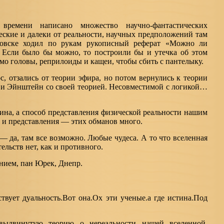
ремени написано множество научно-фантастических
еские и далеки от реальности, научных предположений там
ловске ходил по рукам рукописный реферат «Можно ли
 Если было бы можно, то построили бы и утечка об этом
о головы, реприлоиды и кащеи, чтобы сбить с пантелыку.
с, отзались от теории эфира, но потом вернулись к теории
т и Эйнштейн со своей теорией. Несовместимой с логикой…
ина, а способ представления физической реальности нашим
 и представления — этих обманов много.
 да, там все возможно. Любые чудеса. А то что вселенная
ельств нет, как и противного.
ением, пан Юрек, Днепр.
твует дуальность.Вот она.Ох эти ученые.а где истина.Под
выдвинутую теорию о нереальности нашей вселенной.