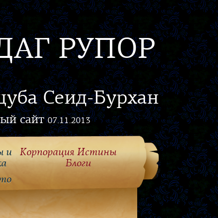
ДАГ РУПОР
цуба Сеид-Бурхан
ый сайт
07.11.2013
ы и
Корпорация Истины
ка
Блоги
то