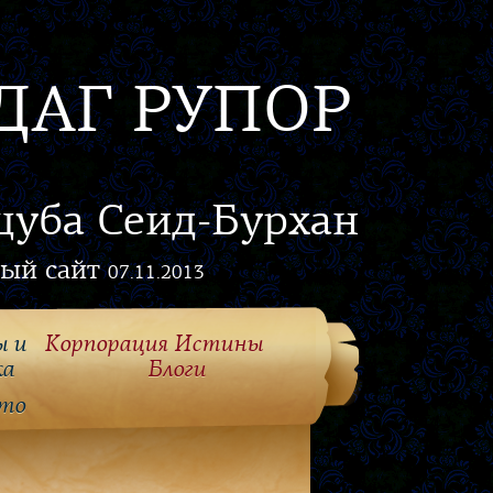
ДАГ РУПОР
цуба Сеид-Бурхан
ый сайт
07.11.2013
ы и
Корпорация Истины
ка
Блоги
то