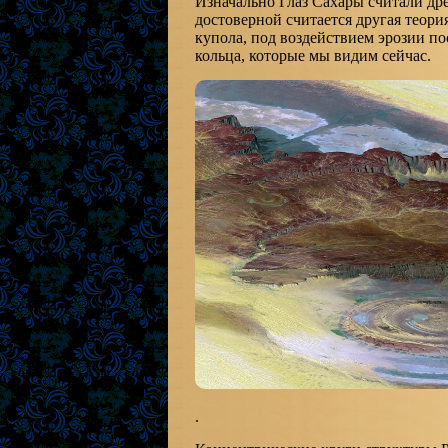
Изначально Глаз Сахары считали др
достоверной считается другая теори
купола, под воздействием эрозии по
кольца, которые мы видим сейчас.
.