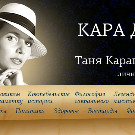
КАРА 
Таня Кара
личн
овикам
Коктебельские
Философия
Легенд
заметку
истории
cакрального
мисти
ры
Политика
Здоровье
Бастарды
Фо