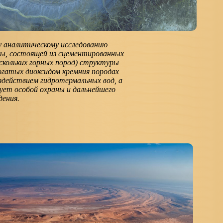
у аналитическому исследованию
ды, состоящей из сцементированных
ескольких горных пород) структуры
огатых диоксидом кремния породах
здействием гидротермальных вод, а
ует особой охраны и дальнейшего
дения.