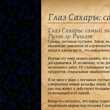
Глаз Сахары: 
Глаз Сахары: самый з
Гуэль-эр-Ришат
Сахара, песчаная пустыня. Земля, н
хвалебные заявления об изученности
песка в одном месте, это невероятно
Изучая эту тему, можно понять, что
догадываемся. И, возможно, если до
жизненных забот. От глобальных ис
продуктов, социальным закабаление
Я не много знаю о песчаных пустыня
совершенно новые рельефы земли. 
сих пор живут и действуют большие 
отличающейся от нашей.
Когда-то считалось, что народ туар
подземным миром под песками Сах