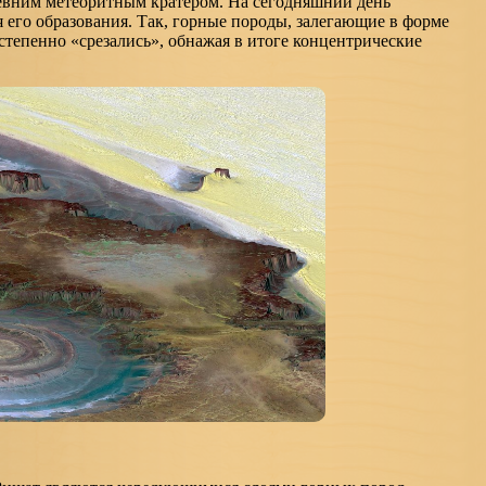
евним метеоритным кратером. На сегодняшний день
я его образования. Так, горные породы, залегающие в форме
степенно «срезались», обнажая в итоге концентрические