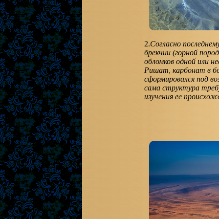
2.
Согласно последнем
брекчии (горной поро
обломков одной или н
Ришат, карбонат в б
сформировался под во
сама структура треб
изучения ее происхож