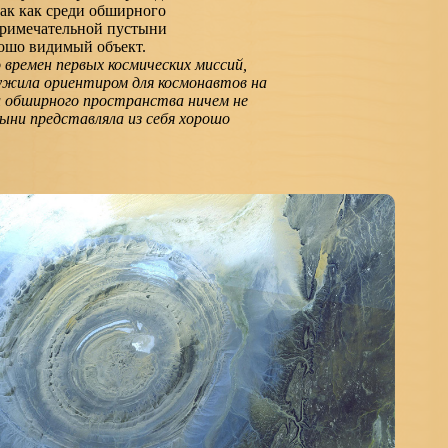
о времен первых космических миссий,
жила ориентиром для космонавтов на
и обширного пространства ничем не
ни представляла из себя хорошо