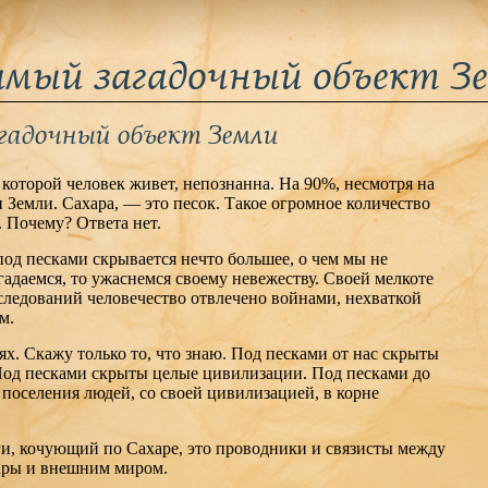
самый загадочный объект З
агадочный объект Земли
а которой человек живет, непознанна. На 90%, несмотря на
 Земли. Сахара, — это песок. Такое огромное количество
. Почему? Ответа нет.
 под песками скрывается нечто большее, о чем мы не
гадаемся, то ужаснемся своему невежеству. Своей мелкоте
следований человечество отвлечено войнами, нехваткой
м.
х. Скажу только то, что знаю. Под песками от нас скрыты
Под песками скрыты целые цивилизации. Под песками до
поселения людей, со своей цивилизацией, в корне
еги, кочующий по Сахаре, это проводники и связисты между
ары и внешним миром.