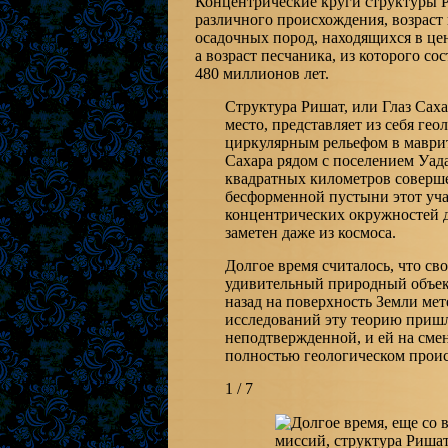
Концентрические круги структуры 
различного происхождения, возраст 
осадочных пород, находящихся в цен
а возраст песчаника, из которого с
480 миллионов лет.
Структура Ришат, или Глаз Саха
место, представляет из себя гео
циркулярным рельефом в маври
Сахара рядом с поселением Уа
квадратных километров соверш
бесформенной пустыни этот уча
концентрических окружностей 
заметен даже из космоса.
Долгое время считалось, что св
удивительный природный объек
назад на поверхность Земли мет
исследований эту теорию пришл
неподтвержденной, и ей на сме
полностью геологическом проис
1 / 7