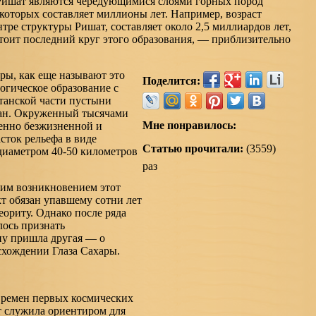
Ришат являются чередующимися слоями горных пород
которых составляет миллионы лет. Например, возраст
тре структуры Ришат, составляет около 2,5 миллиардов лет,
остоит последний круг этого образования, — приблизительно
ры, как еще называют это
Поделится:
логическое образование с
танской части пустыни
дан. Окруженный тысячами
Мне понравилось:
енно безжизненной и
сток рельефа в виде
Статью прочитали:
(3559)
диаметром 40-50 километров
раз
оим возникновением этот
т обязан упавшему сотни лет
еориту. Однако после ряда
ось признать
ну пришла другая — о
хождении Глаза Сахары.