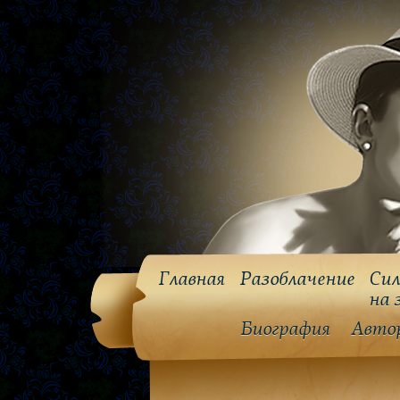
Главная
Разоблачение
Сил
на 
Биография
Авто