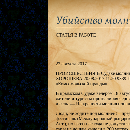
Убийство молни
СТАТЬЯ В РАБОТЕ
22 августа 2017
ПРОИСШЕСТВИЯ В Судаке молния у
ХОРОШЕВА 20.08.2017 11:20 9339 П
«Комсомольской правды».
В крымском Судаке вечером 18 август
жители и туристы прозвали «вечерни
и сель. — На крепости молния попала
Люди, не ходите под молнией! – пре
фестиваль (Международный рыцарски
Авт.), но гроза нас туда не допустил
так и не дошли, сидели в 200 метрах 