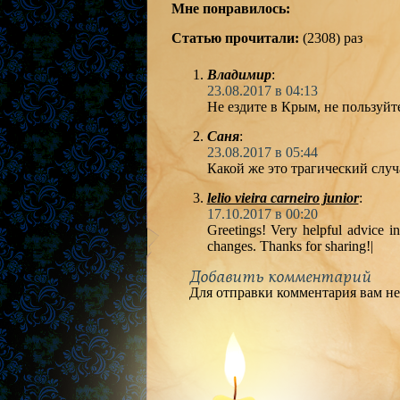
Мне понравилось:
Статью прочитали:
(2308) раз
Владимир
:
23.08.2017 в 04:13
Не ездите в Крым, не пользуйт
Саня
:
23.08.2017 в 05:44
Какой же это трагический случа
lelio vieira carneiro junior
:
17.10.2017 в 00:20
Greetings! Very helpful advice in 
changes. Thanks for sharing!|
Добавить комментарий
Для отправки комментария вам н