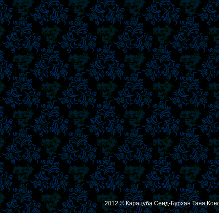
2012 © Карацуба Сеид-Бурхан Таня Кон