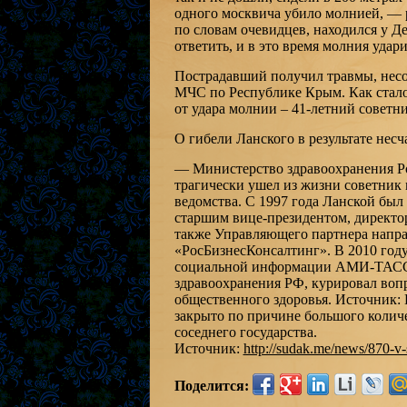
одного москвича убило молнией, — 
по словам очевидцев, находился у Д
ответить, и в это время молния удари
Пострадавший получил травмы, несо
МЧС по Республике Крым. Как стал
от удара молнии – 41-летний советн
О гибели Ланского в результате нес
— Министерство здравоохранения Ро
трагически ушел из жизни советник
ведомства. С 1997 года Ланской был 
старшим вице-президентом, директо
также Управляющего партнера напр
«РосБизнесКонсалтинг». В 2010 году
социальной информации АМИ-ТАСС. 
здравоохранения РФ, курировал воп
общественного здоровья. Источник
закрыто по причине большого колич
соседнего государства.
Источник:
http://sudak.me/news/870-v-
Поделится: