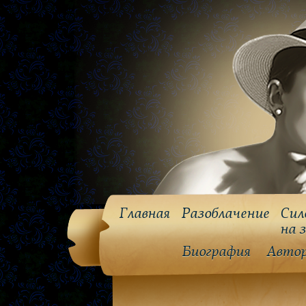
Главная
Разоблачение
Сил
на 
Биография
Авто