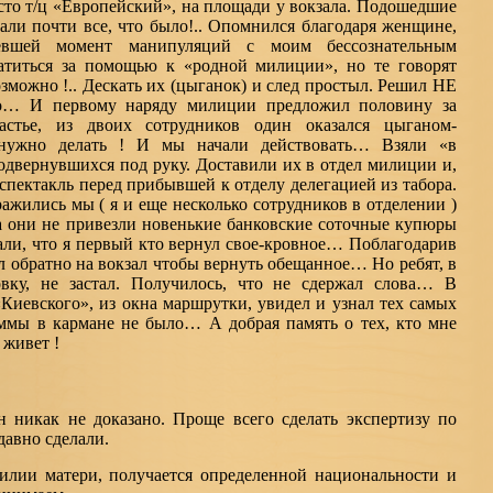
сто т/ц «Европейский», на площади у вокзала. Подошедшие
али почти все, что было!.. Опомнился благодаря женщине,
вшей момент манипуляций с моим бессознательным
титься за помощью к «родной милиции», но те говорят
озможно !.. Дескать их (цыганок) и след простыл. Решил НЕ
ого… И первому наряду милиции предложил половину за
стье, из двоих сотрудников один оказался цыганом-
о нужно делать ! И мы начали действовать… Взяли «в
одвернувшихся под руку. Доставили их в отдел милиции и,
спектакль перед прибывшей к отделу делегацией из табора.
ражились мы ( я и еще несколько сотрудников в отделении )
ка они не привезли новенькие банковские соточные купюры
азали, что я первый кто вернул свое-кровное… Поблагодарив
л обратно на вокзал чтобы вернуть обещанное… Но ребят, в
вку, не застал. Получилось, что не сдержал слова… В
Киевского», из окна маршрутки, увидел и узнал тех самых
мы в кармане не было… А добрая память о тех, кто мне
 живет !
 никак не доказано. Проще всего сделать экспертизу по
авно сделали.
илии матери, получается определенной национальности и