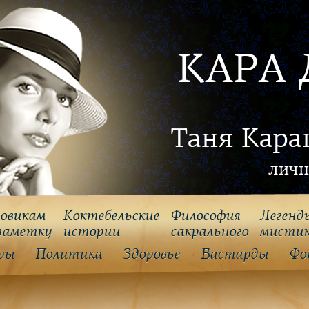
КАРА 
Таня Кара
личн
овикам
Коктебельские
Философия
Легенд
заметку
истории
cакрального
мисти
ры
Политика
Здоровье
Бастарды
Фо