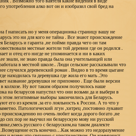
ник . Возможно того ваятеля какие видения в виде
о употребления алко вот он и изобразил свой бред на
 на f написать но у меня операционка страницу вашу не
ларусь это ни для кого не тайна . Все знают происхождение
я Беларусь и гаранта ,не пойми правда чего он там
овествовали местные жители той деревни где он родился .
нает и отец его нигде не упоминается и ни в каких
,ее знали, не знаю правда была она учительницей или
аботала в местной школе.. Люди сельские рассказывали что
нее случился деревенский роман . Видно в то время цыгане
де находилась та деревушка где жила его мать .Это
вет название деревушки не припомню . Еще были версии
 в колхозе. Ну вот таким образом получилось наше
ока на беларусов напустил что они возьми да и выбери в
.на этом легитимные выборы закончились для Беларусь.
т его из кремля ,за его лояльность к России. А то что у
 заметно. Патологический лгун ,хитрец ,постоянно лукавит
по происхождению но очень любит когда дорого богато ,не
,до сих пор не выучил ни беларускую мову ни русский
янке,смесь русского с беларуским,на таком диалекте
 ….Возмущение есть конечно…Как можно это недоразумение
ери и всему что связанно с христианством. Он коммунист