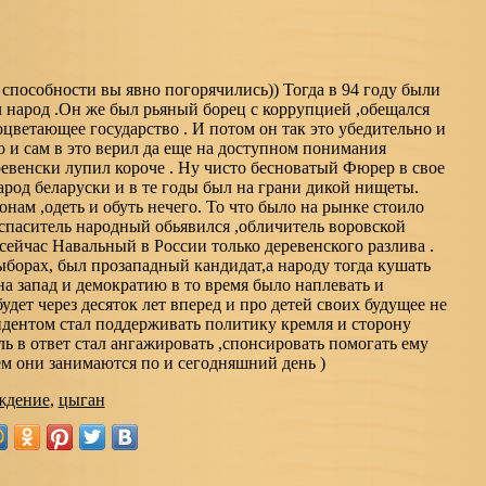
способности вы явно погорячились)) Тогда в 94 году были
 народ .Он же был рьяный борец с коррупцией ,обещался
оцветающее государство . И потом он так это убедительно и
о и сам в это верил да еще на доступном понимания
ревенски лупил короче . Ну чисто бесноватый Фюрер в свое
народ беларуски и в те годы был на грани дикой нищеты.
нам ,одеть и обуть нечего. То что было на рынке стоило
 спаситель народный обьявился ,обличитель воровской
к сейчас Навальный в России только деревенского разлива .
борах, был прозападный кандидат,а народу тогда кушать
на запад и демократию в то время было наплевать и
удет через десяток лет вперед и про детей своих будущее не
идентом стал поддерживать политику кремля и сторону
ль в ответ стал ангажировать ,спонсировать помогать ему
ем они занимаются по и сегодняшний день )
ждение
,
цыган