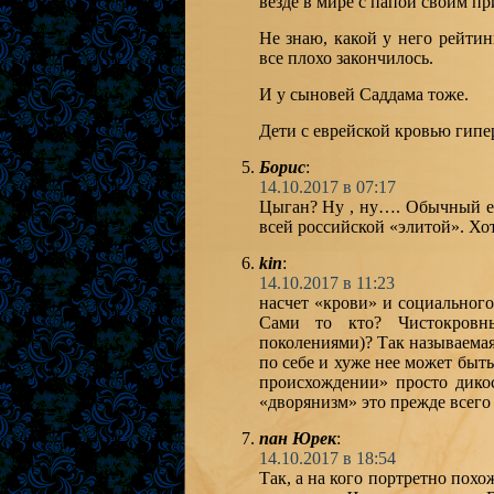
везде в мире с папой своим п
Не знаю, какой у него рейтин
все плохо закончилось.
И у сыновей Саддама тоже.
Дети с еврейской кровью гипе
Борис
:
14.10.2017 в 07:17
Цыган? Ну , ну…. Обычный е
всей российской «элитой». Хот
kin
:
14.10.2017 в 11:23
насчет «крови» и социально
Сами то кто? Чистокровн
поколениями)? Так называемая
по себе и хуже нее может быть
происхождении» просто дикос
«дворянизм» это прежде всего
пан Юрек
:
14.10.2017 в 18:54
Так, а на кого портретно пох