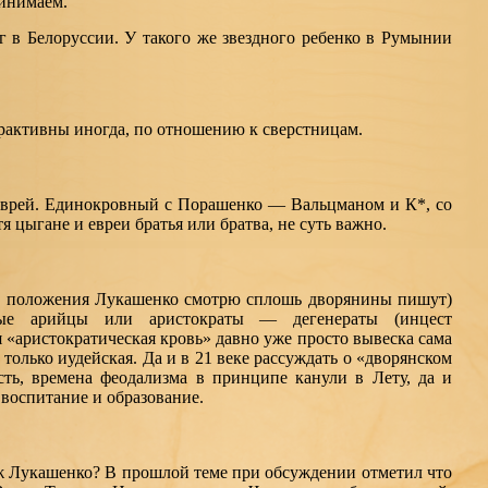
ринимаем.
г в Белоруссии. У такого же звездного ребенко в Румынии
рактивны иногда, по отношению к сверстницам.
врей. Единокровный с Порашенко — Вальцманом и К*, со
я цыгане и евреи братья или братва, не суть важно.
го положения Лукашенко смотрю сплошь дворянины пишут)
ые арийцы или аристократы — дегенераты (инцест
 «аристократическая кровь» давно уже просто вывеска сама
 только иудейская. Да и в 21 веке рассуждать о «дворянском
ть, времена феодализма в принципе канули в Лету, да и
 воспитание и образование.
ож Лукашенко? В прошлой теме при обсуждении отметил что