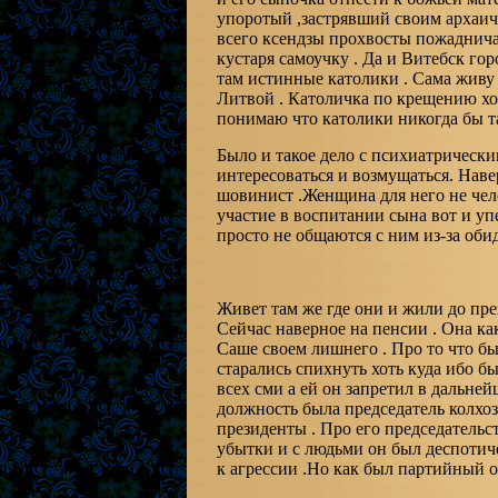
упоротый ,застрявший своим архаичн
всего ксендзы прохвосты пожаднича
кустаря самоучку . Да и Витебск го
там истинные католики . Сама живу 
Литвой . Католичка по крещению хот
понимаю что католики никогда бы та
Было и такое дело с психиатрическ
интересоваться и возмущаться. Нав
шовинист .Женщина для него не чел
участие в воспитании сына вот и уп
просто не общаются с ним из-за обид
Живет там же где они и жили до пре
Сейчас наверное на пенсии . Она ка
Саше своем лишнего . Про то что бы
старались спихнуть хоть куда ибо 
всех сми а ей он запретил в дальне
должность была председатель колхоза
президенты . Про его председательс
убытки и с людьми он был деспотич
к агрессии .Но как был партийный о