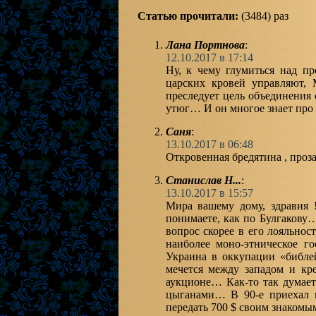
Статью прочитали:
(3484) раз
Лана Портнова
:
12.10.2017 в 17:14
Ну, к чему глумиться над п
царских кровей управляют, 
преследует цель объединения 
утюг… И он многое знает про 
Саня
:
13.10.2017 в 06:48
Откровенная бредятина , проза
Станислав Н...
:
13.10.2017 в 15:57
Мира вашему дому, здравия 
понимаете, как по Булгакову
вопрос скорее в его лояльнос
наиболее моно-этническое г
Украина в оккупации «библе
мечется между западом и кр
аукционе… Как-то так думает
цыганами… В 90-е приехал н
передать 700 $ своим знакомы