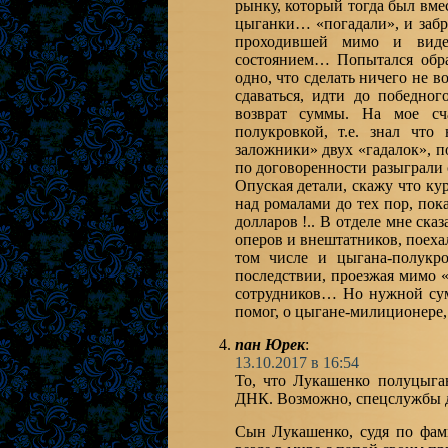
рынку, который тогда был вме
цыганки… «погадали», и забр
проходившей мимо и виде
состоянием… Попытался обра
одно, что сделать ничего не в
сдаваться, идти до победн
возврат суммы. На мое сча
полукровкой, т.е. знал чт
заложники» двух «гадалок», п
по договоренности разыграли 
Опуская детали, скажу что ку
над ромалами до тех пор, по
долларов !.. В отделе мне ск
оперов и внештатников, поеха
том числе и цыгана-полукро
последствии, проезжая мимо «
сотрудников… Но нужной сум
помог, о цыгане-милиционере,
пан Юрек
:
13.10.2017 в 16:54
То, что Лукашенко полуцыган
ДНК. Возможно, спецслужбы д
Сын Лукашенко, судя по фам