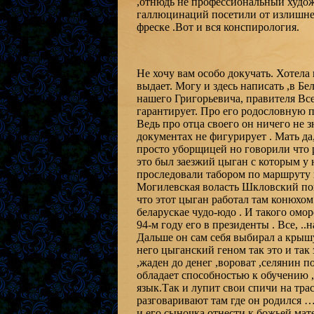
,отнюдь не профессиональный худож
галлюцинаций посетили от излишнег
фреске .Вот и вся конспирология.
Не хочу вам особо докучать. Хотела
выдает. Могу и здесь написать ,в Бе
нашего Григорьевича, правителя Все
гарантирует. Про его родословную п
Ведь про отца своего он ничего не з
документах не фигурирует . Мать да
просто уборщицей но говорили что р
это был заезжий цыган с которым у 
проследовали табором по маршруту г
Могилевская воласть Шкловский по
что этот цыган работал там конюхом
беларускае чудо-юдо . И такого омор
94-м году его в президенты . Все, .
Дальше он сам себя выбирал а крышую
него цыганский геном так это и так
,жаден до денег ,вороват ,селянин 
обладает способностью к обучению 
язык.Так и лупит свои спичи на трас
разговаривают там где он родился
и его сыночка отнести к божьей мат