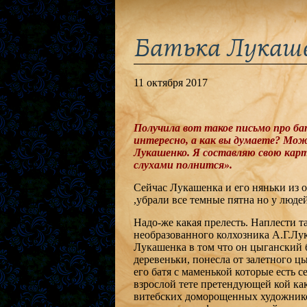
Батька Лукаше
11 октября 2017
Получила вот такое письмо про ба
интересно, а как вы думаете? Мож
Лукашенко. Я составляю свою карт
слухами полнится».
Сейчас Лукашенка и его няньки из 
,убрали все темные пятна но у люде
Надо-же какая прелесть. Наплести 
необразованного колхозника А.Г.Лу
Лукашенка в том что он цыганский б
деревеньки, понесла от залетного ц
его батя с маменькой которые есть 
взрослой тете претендующей кой как
витебских доморощенных художников