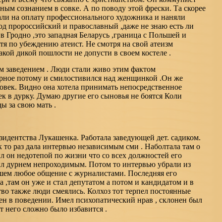
ым сознанием в совке. А по поводу этой фрески. Та скорее
ли на оплату профессионального художника и наняли
род пророссийский и православный ,даже не знаю есть ли
в Гродно ,это западная Беларусь ,граница с Польшей и
я по убеждению атеист. Не смотря на свой атеизм
кой дикой пошлости не допусти в своем костеле .
им заведением . Люди стали живо этим фактом
ерное потому и смилостивился над женщинкой .Он же
овек. Видно она хотела принимать непосредственное
ек в дурку. Думаю другие его сыновья не боятся Коли
ы за свою мать .
зидентства Лукашенка. Работала заведующей дет. садиком.
к то раз дала интервью независимым сми . Наболтала там о
л он недотепой по жизни что со всех должностей его
был дурнем непроходимым. Потом то интервью убрали из
йшем любое общение с журналистами. Последняя его
 ,там он уже и стал депутатом а потом и кандидатом и в
тво также люди смеялись. Колхоз тот терпел постоянные
ен в поведении. Имел психопатический нрав , склонен был
т него сложно было избавится .