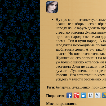
Ну про мои интеллектуальные 
реальные выборы и его выбрал
народу из Беларусь сделать пр
страстно говорил ,блин,видим
простого народа сленге ,по де
время . Тем и купи народ . А 
Продукты необходимые по тало
заоблачных денег. А тут такой
власти. Но вот в точь точь ка
Шушкевич, его оппонент на вы
уж больно шибко хотелось им 
растереть .Они не думали что б
думали . Лукашенка став през
России . Его естественно крем
усидеть у власти бессменно ,ч
Теги:
беларусь
,
лукашенко
,
происхо
Поделится:
Мне понравилось: