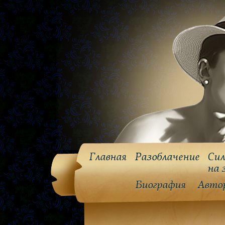
Главная
Разоблачение
Сил
на 
Биография
Авто