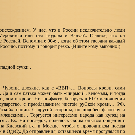
роисхождением. У нас, что в России исключительно люди
Меровинги или там Тюдоры и Валуа?.. Главное, что он
с Россией. Вспомните 90-е , когда об этом твердил каждый
Россию, поэтому и говорит резко. (Ищите кому выгодно!)
падной сучки .
! Чувства двоякие, как с «ВВП»… Вопросы крови, сами
… Да и сам батька может быть «ширмой», ведомым, и тогда
ти, чем в крови. Но, по-факту, Беларусь в ЕГО исполнении
осударство, с преобладанием чистой руСкой крови… РФ,
йской» нации. С другой стороны, он подобен флюгеру и
емлевскими… Торгуется интересами народа как купец на
ся… P.s. На последок, поделюсь своим опытом общения с
а Киевский в-л в Москве, чтобы с проводником поезда
м в ОдеСу. До отправления, оставшееся время прогулялся по