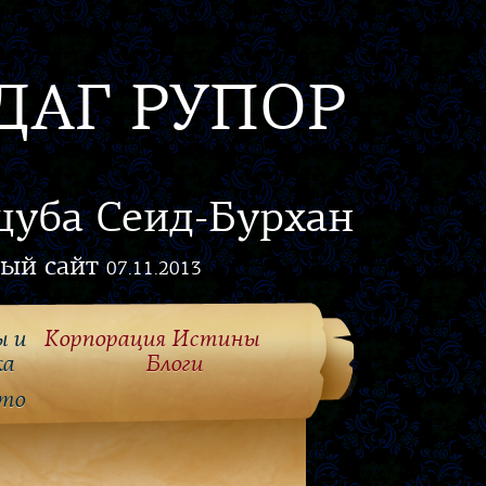
ДАГ РУПОР
цуба Сеид-Бурхан
ый сайт
07.11.2013
ы и
Корпорация Истины
ка
Блоги
то