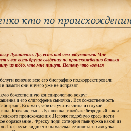
нко кто по происхождени
тьку Лукашенко. Да, есть над чем задуматься. Мне
ет у вас есть другие сведения по происхождению батьки
ину из того, что мне пишут. Потому что «земля
обслуги конечно всю его биографию подкорректировали
й в памяти они ничего уже не исправят.
такую божественную конспирологию вокруг
кашенка и его олигофрена сыночка . Вся божественность
айстрюк . Его мать,забитая учительница из глухой
ыгана. Колясик, сына Лукашенка ,такой-же безродный как и
селянского происхождения .Негоже подобную ересь нести
ое образование . Фреску поди сотворил пьянчужка какой из
 .По фреске видно что намалевал ее дилетант самоучка