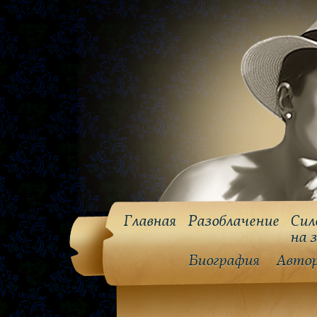
Главная
Разоблачение
Сил
на 
Биография
Авто