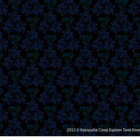
2012 © Карацуба Сеид-Бурхан Таня Кон