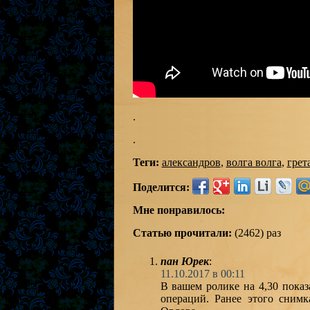
.
.
Теги:
александров
,
волга волга
,
грет
Поделится:
Мне понравилось:
Статью прочитали:
(2462) раз
пан Юрек
:
11.10.2017 в 00:11
В вашем ролике на 4,30 пока
операций. Ранее этого сним