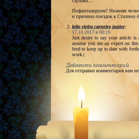
Орлова…
Пофантазируем? Нижняя челюс
и причина поездок к Сталину-
lelio vieira carneiro junior
:
17.10.2017 в 00:19
Just desire to say your article is
assume you are an expert on this
feed to keep up to date with fort
work.|
Добавить комментарий
Для отправки комментария вам н