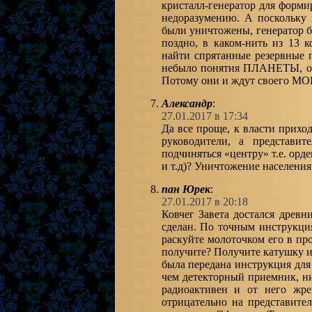
кристалл-генератор для форми
недоразумению. А поскольку 
были уничтожены, генератор б
поздно, в каком-нить из 13 к
найти спрятанные резервные 
небыло понятия ПЛАНЕТЫ, о
Потому они и ждут своего 
Александр
:
27.01.2017 в 17:34
Да все проще, к власти прихо
руководители, а представит
подчиняться «центру» т.е. орд
и т.д)? Уничтожение населения
пан Юрек
:
27.01.2017 в 20:18
Ковчег Завета достался древ
сделан. По точным инструкци
раскуйте молоточком его в про
получите? Получите катушку 
была передана инструкция для
чем детекторный приемник, ни
радиоактивен и от него жре
отрицательно на представите