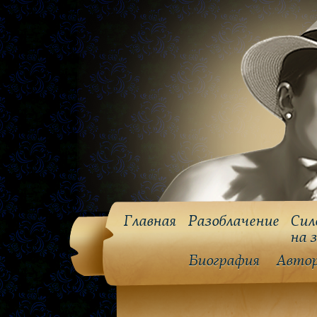
Главная
Разоблачение
Сил
на 
Биография
Авто