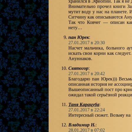
хранился в Эфиопии. Так я не 
Внимательно прочел книги За
мутит воду у нас на планете.
Ситчину как описываются Анун
Так что Ковчег — описан ка
нету…
пан Юрек
:
27.01.2017 в 20:30
Насчет мальчика, больного а
искать свои корни как следует
Ануннаков.
Святогор
:
27.01.2017 в 20:42
Благодарю пан Юрек))) Весьм
описанная история не ассоциир
Вышеописанный пост про крист
ожидал такой серьёзной реакци
Таня Карацуба
:
27.01.2017 в 22:24
Интересный сюжет. Возьму на 
Владимир Н.
:
28.01.2017 в 07:02