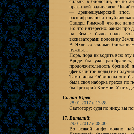
сильны в биологии, но по ан
практикой радиосвязи. Читайт
— древнешумерский эпос. 
расшифровано и опубликовано
Сандры Римской, что все напи
Но что интересно: байки про
на Земле было надо. Золо
экскаваторами половину Земли,
А Яхве со своими биоклонам
нужны…
Пора, пора выводить всю эту 
Вроде бы уже разобрались,
продолжительность бренной ж
(фейк чистой воды) не получил
Тамплиеры. Обвинены они был
была своя наборка грехов по п
бы Григорий Климов. У них де
пан Юрек
:
28.01.2017 в 13:28
Святогору: судя по нику, вы п
Виталий
:
29.01.2017 в 08:00
Во всякой инфо можно най