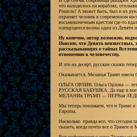
И где сейчас сокровища рыцарей Хра
что находилось на кораблях, отплыв
Рошель? А может быть, был в их рук
охраняет человек в современном ко
восьмиконечным крестом где-то вдал
плещущиеся волны один из Девяти 
Ну конечно, автор возможно, подв
Поясню, что Девять неизвестных, 
рассказывающих о тайнах Вселенн
отношению к человечеству.
И это на десерт, русские сказки тепе
Оказывается, Меланья Трамп имела 
ОЛЬГА ОРЛИВ. Ольга Орлова — летч
РУССКАЯ БАБУШКА. Да еще и вое
МЕЛАНИя ТРАМП — ПЕРВая ЛЕДИ СШ
Мы теперь понимаем, что и Трамп и 
Европы.
Насколько правда все, что сегодня 
сказать, когда почти все о Трампе и
Вот информация о жене Трампа из ин