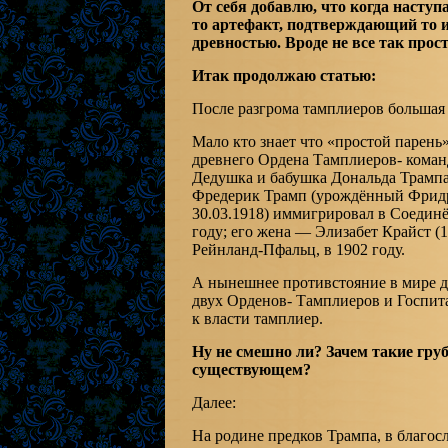
От себя добавлю, что когда наступ
то артефакт, подтверждающий то и
древностью. Вроде не все так прос
Итак продолжаю статью:
После разгрома тамплиеров большая 
Мало кто знает что «простой парень
древнего Ордена Тамплиеров- коман
Дедушка и бабушка Дональда Трампа
Фредерик Трамп (урождённый Фридр
30.03.1918) иммигрировал в Соединё
году; его жена — Элизабет Крайст (1
Рейнланд-Пфальц, в 1902 году.
А нынешнее противстояние в мире да
двух Орденов- Тамплиеров и Госпит
к власти тамплиер.
Ну не смешно ли? Зачем такие гру
существующем?
Далее:
На родине предков Трампа, в благос