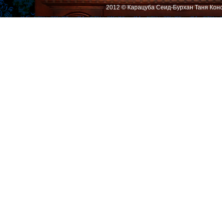
2012 © Карацуба Сеид-Бурхан Таня Кон