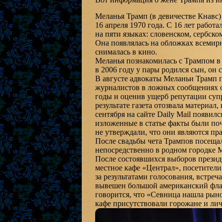
Меланья Трамп (в девичестве Кнавс
16 апреля 1970 года. С 16 лет рабо
на пяти языках: словенском, сербско
Она появлялась на обложках всемирн
снималась в кино.
Меланья познакомилась с Трампом в 
в 2006 году у пары родился сын, он 
В августе адвокаты Меланьи Трамп по
журналистов в ложных сообщениях о 
годы и оценив ущерб репутации супр
результате газета отозвала материал
сентября на сайте Daily Mail появил
изложенные в статье факты были по
не утверждали, что они являются пр
После свадьбы чета Трампов посеща
непосредственно в родном городке 
После состоявшихся выборов прези
местное кафе «Централ», посетители
за результатами голосования, встре
вывешен большой американский флаг,
говорится, что «Севница нашла рын
кафе присутствовали горожане и ли