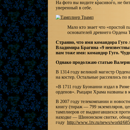
На фото вы видите красивого, не би
уверенный в себе.
Мало кто знает что «простой п
основателей древнего Ордена 
Странно, что имя командора Гуго 
Владимира Брагина «9 неизвестных»
нам тоже имя: командор Гуго. Чуд
Однако продолжаю статью Валерия
В 1314 году великий магистр Орден
на костер. Остальные рассеялись по
«В 1711 году Буонанни издал в Рим
орденов». Рыцари Храма названы в 
В 2007 году телекомпании и новост
книгу (тираж — 799 экземпляров, ц
тамплиеров от выдвигавшихся проти
нaходке — Шинонском свитке, обнар
году
http://www.1tv.ru/news/world/68