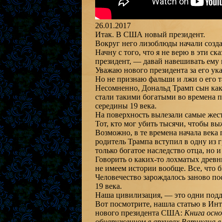
26.01.2017
Итак. В США новый президент.
Вокруг него лизоблюды начали созда
Начну с того, что я не верю в эти с
президент, — давай навешивать ему 
Уважаю нового президента за его ук
Но не признаю фальши и лжи о его т
Несомненно, Дональд Трамп сын каки
стали такими богатыми во времена п
середины 19 века.
На поверхность вылезали самые жест
Тот, кто мог убить тысячи, чтобы вы
Возможно, в те времена начала века 
родитель Трампа вступил в одну из 
только богатое наследство отца, но и
Говорить о каких-то лохматых древни
не имеем истории вообще. Все, что 
Человечество зарождалось заново п
19 века.
Наша цивилизация, — это одни подд
Вот посмотрите, нашла статью в Инт
нового президента США:
Книга осно
обнаруженном в архивах Ватикана в 