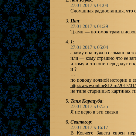
27.01.2017 в 01:04
Сломанная радиостанция, что е
Пан
:
27.01.2017 в 01:29
Трамп — потомок трамплиеров
1
:
27.01.2017 в 05:04
а кому она нужна сломанная то
или — кому страшно,что ее зап
и кому и что они передадут и к
и ?
…
по поводу ложной истории и 
http://www.online812.ru/2017/01/
на типа старинных картинах ти
Таня Карацуба
:
27.01.2017 в 07:25
Я не верю в эти сказки
Святогор
:
27.01.2017 в 16:17
В Ковчеге Завета евреи пе