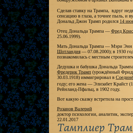
Сделав ставку на Трампа, вдруг не
сенсацию в глаза, а точнее пыль, и ву
Дональд Джон Трамп родился
14 ию
Отец Дональда Трампа —
Фред Крис
25.06.1999).
Мать Дональда Трампа — Мэри Энн М
Шотландия
— 07.08.2000); в 1930 го
познакомилась с местным строителем 
Дедушка и бабушка Дональда Трампа
Фредерик Трамп
(урождённый Фридр
30.03.1918) иммигрировал в
Соедин
году; его жена — Элизабет Крайст (1
Рейнланд-Пфальц, в 1902 году.
Вот какую сказку встретила на прост
Розанов Валерий
доктор психологии, аналитик, экспе
22.01.2017
Тамплиер Трам