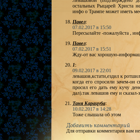
Левашовой (подтверждено д
остальных Рыцарей Христа не
инфо о Трампе может иметь мес
Павел
:
07.02.2017 в 15:50
Пересылайте -пожалуйста , ин
Павел
:
07.02.2017 в 15:51
Жду-от вас хорошую-информац
1
:
09.02.2017 в 22:01
левашов,кстати,ездил к ротшил
когда его спросили зачем-он 
просил его дать ему кучу ден
дал).так левашов ему и сказал-
Таня Карацуба
:
10.02.2017 в 14:28
Тоже слышала об этом
Добавить комментарий
Для отправки комментария вам н