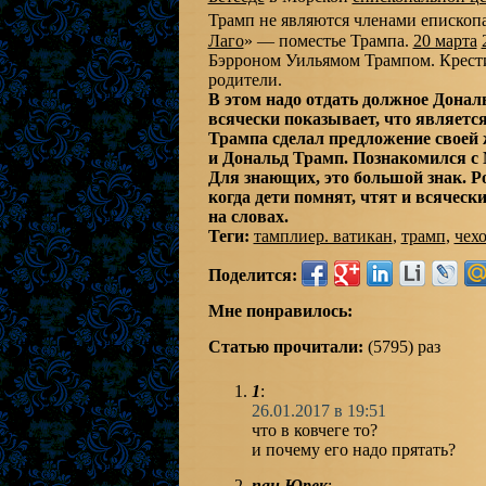
Трамп не являются членами епископ
Лаго
» — поместье Трампа.
20 марта
Бэрроном Уильямом Трампом. Крести
родители.
В этом надо отдать должное Дональ
всячески показывает, что являетс
Трампа сделал предложение своей ж
и Дональд Трамп. Познакомился с М
Для знающих, это большой знак. Ро
когда дети помнят, чтят и всяческ
на словах.
Теги:
тамплиер. ватикан
,
трамп
,
чех
Поделится:
Мне понравилось:
Статью прочитали:
(5795) раз
1
:
26.01.2017 в 19:51
что в ковчеге то?
и почему его надо прятать?
пан Юрек
: