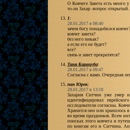
О Ковчеге Завета есть много 
то-ли Захар -вопрос открыты
1
:
28.01.2017 в 08:40
зачем богу понадобился ковчег
ковчег завета?
без него никак?
а если его не будет?
все?
связь и завет прекратятся?
Таня Карацуба
:
28.01.2017 в 09:47
Согласна с вами. Очередная ле
пан Юрек
:
28.01.2017 в 13:18
Захария Ситчин уже умер и
идентифицировал еврейског
исследователи согласны. Ковче
Хранится оно или хранилось в
во время праздников. Всем ин
поисках этого ковчега и путе
по книгам его и Ситчина. Ан