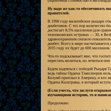
(оценочной стоимостью 8 миллиардо
Ну надо же как-то обеспечивать н
правителей.
В 1990 году мальтийские рыцари отк
диабетиков. С тех пор количество б
достигает 8,5% населения (для срав
тихоокеанских островах — 30, в Ве
здравоохранения снизило показатель
диабет. Всего в мире насчитывается
2035 году их будет до 600 миллинов.
Что-то подсказывает мне, что госпит
перестать молиться, но лечиться они 
Будем надеяться с победой Рыцаря Т
ведь тайны Ордена Тамплиеров нель
Колумб приплыл в Америку, и кто зна
Ордена Калатравы, в который вступ
(Если учесть, что заслуги открыв
изучающими историю, то и написан
Продолжаю: