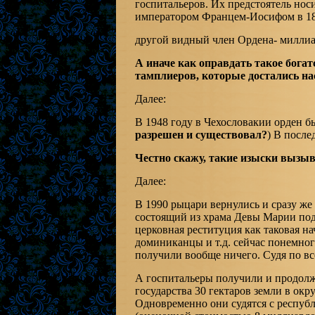
госпитальеров. Их предстоятель нос
императором Францем-Иосифом в 18
другой видный член Ордена- миллиа
А иначе как оправдать такое богат
тамплиеров, которые достались на
Далее:
В 1948 году в Чехословакии орден бы
разрешен и существовал?
) В после
Честно скажу, такие изыски вызыв
Далее:
В 1990 рыцари вернулись и сразу же
состоящий из храма Девы Марии под
церковная реституция как таковая на
доминиканцы и т.д. сейчас понемно
получили вообще ничего. Судя по все
А госпитальеры получили и продолжа
государства 30 гектаров земли в окру
Одновременно они судятся с республ