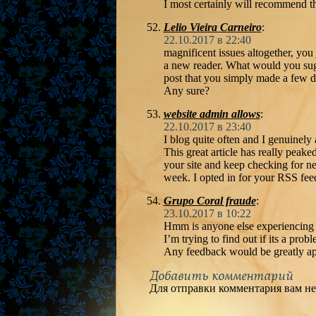
I most certainly will recommend thi
Lelio Vieira Carneiro
:
22.10.2017 в 22:40
magnificent issues altogether, you 
a new reader. What would you sugg
post that you simply made a few 
Any sure?
website admin allows
:
22.10.2017 в 23:40
I blog quite often and I genuinely
This great article has really peake
your site and keep checking for n
week. I opted in for your RSS feed
Grupo Coral fraude
:
23.10.2017 в 10:22
Hmm is anyone else experiencing 
I’m trying to find out if its a prob
Any feedback would be greatly ap
Добавить комментарий
Для отправки комментария вам н