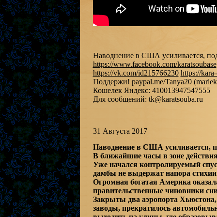
Наводнение в США усиливается, под 
https://www.facebook.com/karatsoubase
https://vk.com/id215766230
https://kara
Поддержи! paypal.me/Tanya20 (mariek
Кошелек Яндекс: 410013947547555
Для сообщений: tk@karatsouba.ru
31 Августа 2017
Наводнение в США усиливается, по
В ближайшие часы в зоне действи
Уже начался контролируемый спуск
дамбы не выдержат напора стихии
Огромная богатая Америка оказала
правительственные чиновники сним
Закрыты два аэропорта Хьюстона
заводы, прекратилось автомобильн
выходить на улицы, где образовы