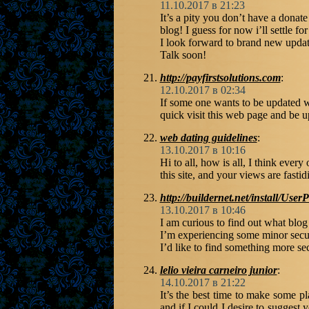
11.10.2017 в 21:23
It’s a pity you don’t have a donate
blog! I guess for now i’ll settle
I look forward to brand new updat
Talk soon!
http://payfirstsolutions.com
:
12.10.2017 в 02:34
If some one wants to be updated wi
quick visit this web page and be up
web dating guidelines
:
13.10.2017 в 10:16
Hi to all, how is all, I think every
this site, and your views are fast
http://buildernet.net/install/Use
13.10.2017 в 10:46
I am curious to find out what blog
I’m experiencing some minor secur
I’d like to find something more 
lelio vieira carneiro junior
:
14.10.2017 в 21:22
It’s the best time to make some pla
and if I could I desire to suggest