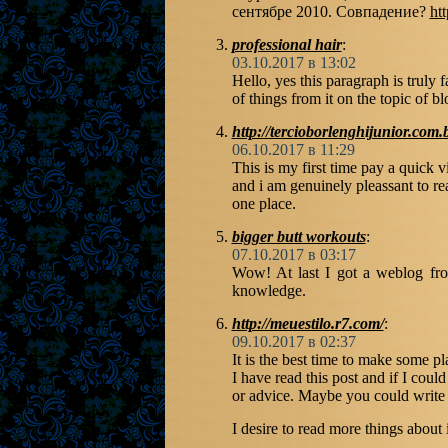
сентябре 2010. Совпадение?
htt
professional hair
:
03.10.2017 в 13:02
Hello, yes this paragraph is truly f
of things from it on the topic of b
http://tercioborlenghijunior.com.b
06.10.2017 в 11:29
This is my first time pay a quick vi
and i am genuinely pleassant to re
one place.
bigger butt workouts
:
07.10.2017 в 03:17
Wow! At last I got a weblog fro
knowledge.
http://meuestilo.r7.com/
:
09.10.2017 в 02:37
It is the best time to make some pla
I have read this post and if I coul
or advice. Maybe you could write nex
I desire to read more things about i