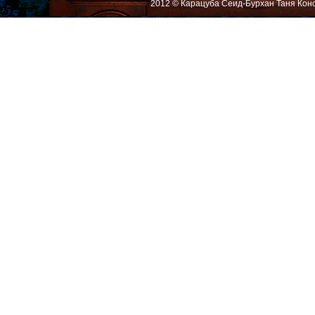
2012 © Карацуба Сеид-Бурхан Таня Кон