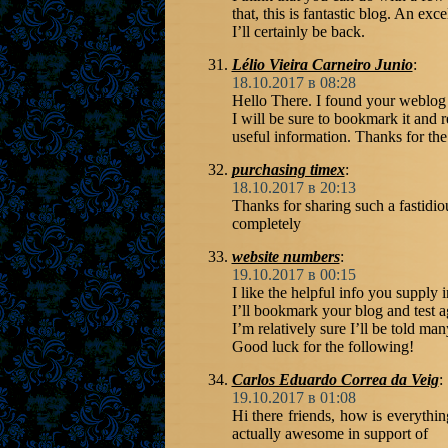
that, this is fantastic blog. An exce
I’ll certainly be back.
Lélio Vieira Carneiro Junio
:
18.10.2017 в 08:28
Hello There. I found your weblog u
I will be sure to bookmark it and r
useful information. Thanks for the 
purchasing timex
:
18.10.2017 в 20:13
Thanks for sharing such a fastidious
completely
website numbers
:
19.10.2017 в 00:15
I like the helpful info you supply i
I’ll bookmark your blog and test ag
I’m relatively sure I’ll be told man
Good luck for the following!
Carlos Eduardo Correa da Veig
:
19.10.2017 в 01:08
Hi there friends, how is everythi
actually awesome in support of