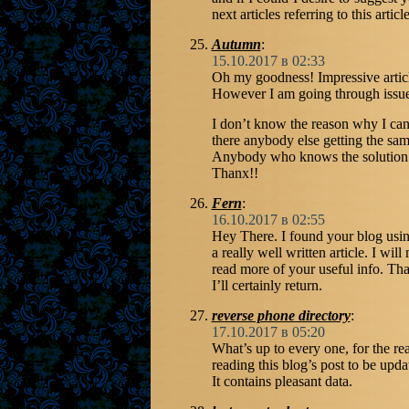
next articles referring to this articl
Autumn
:
15.10.2017 в 02:33
Oh my goodness! Impressive artic
However I am going through issu
I don’t know the reason why I can’t
there anybody else getting the s
Anybody who knows the solution 
Thanx!!
Fern
:
16.10.2017 в 02:55
Hey There. I found your blog usin
a really well written article. I wi
read more of your useful info. Tha
I’ll certainly return.
reverse phone directory
:
17.10.2017 в 05:20
What’s up to every one, for the rea
reading this blog’s post to be upda
It contains pleasant data.