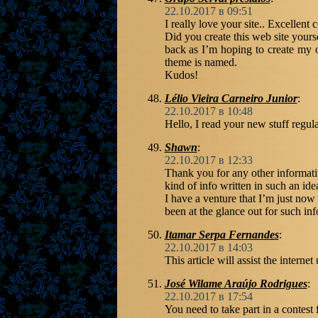
22.10.2017 в 09:51
I really love your site.. Excellent
Did you create this web site yours
back as I’m hoping to create my 
theme is named.
Kudos!
Lélio Vieira Carneiro Junior
:
22.10.2017 в 10:48
Hello, I read your new stuff regul
Shawn
:
22.10.2017 в 12:33
Thank you for any other informativ
kind of info written in such an id
I have a venture that I’m just no
been at the glance out for such inf
Itamar Serpa Fernandes
:
22.10.2017 в 14:03
This article will assist the intern
José Wilame Araújo Rodrigues
:
22.10.2017 в 17:54
You need to take part in a contest f