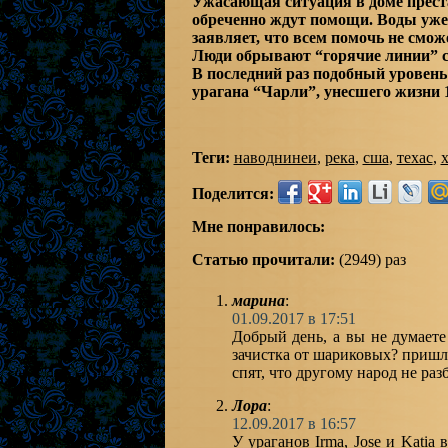
Ужасающая ситуация в доме прест
обреченно ждут помощи. Воды уже п
заявляет, что всем помочь не смож
Люди обрывают “горячие линии” с
В последний раз подобный уровень
урагана “Чарли”, унесшего жизни 1
Теги:
наводнинеи
,
река
,
сша
,
техас
,
Поделится:
Мне понравилось:
Статью прочитали:
(2949) раз
марина
:
01.09.2017 в 17:51
Добрый день, а вы не думаете
зачистка от шариковых? пришл
спят, что другому народ не раз
Лора
:
12.09.2017 в 16:57
У ураганов Irma, Jose и Katia в