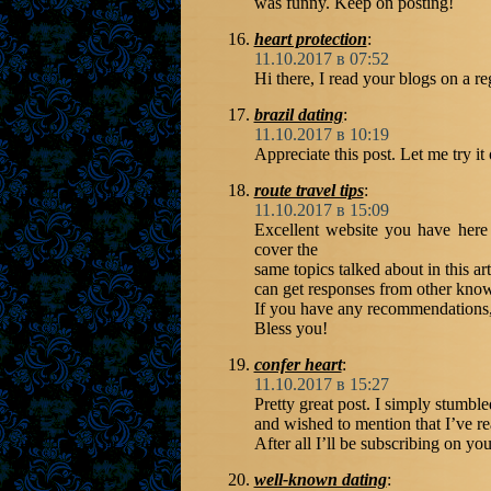
was funny. Keep on posting!
heart protection
:
11.10.2017 в 07:52
Hi there, I read your blogs on a re
brazil dating
:
11.10.2017 в 10:19
Appreciate this post. Let me try it 
route travel tips
:
11.10.2017 в 15:09
Excellent website you have here
cover the
same topics talked about in this ar
can get responses from other knowl
If you have any recommendations,
Bless you!
confer heart
:
11.10.2017 в 15:27
Pretty great post. I simply stumbl
and wished to mention that I’ve r
After all I’ll be subscribing on y
well-known dating
: