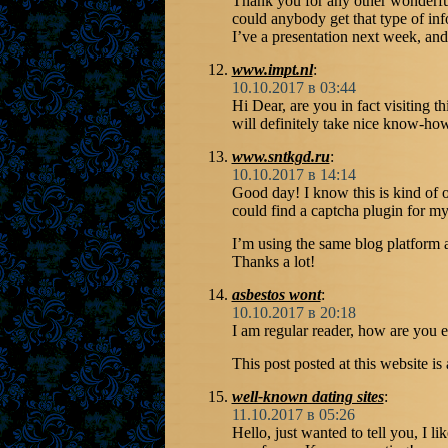
Thank you for any other wonderful
could anybody get that type of inf
I’ve a presentation next week, and
www.impt.nl
:
10.10.2017 в 03:44
Hi Dear, are you in fact visiting thi
will definitely take nice know-ho
www.sntkgd.ru
:
10.10.2017 в 14:14
Good day! I know this is kind of 
could find a captcha plugin for 
I’m using the same blog platform 
Thanks a lot!
asbestos wont
:
10.10.2017 в 20:18
I am regular reader, how are you
This post posted at this website is 
well-known dating sites
:
11.10.2017 в 05:26
Hello, just wanted to tell you, I lik