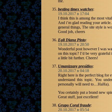
me.
besting timex watches
:
19.10.2017 в 17:04
I think this is among the most vital
And i’m glad reading your article
general things, The site style is won
Good job, cheers
Egli Diana Pinto
:
19.10.2017 в 20:50
Wonderful post however I was want
on this topic? I’d be very grateful
a little bit further. Cheers!
Umanizzare presídios
:
20.10.2017 в 04:18
Right here is the perfect blog for
understand this topic. You unde
personally will need to…HaHa).
You certainly put a brand new spin
Great stuff, just excellent!
Grupo Coral fraude
:
20.10.2017 в 05:54