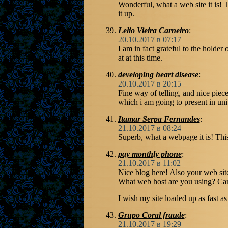
Wonderful, what a web site it is! T
it up.
Lelio Vieira Carneiro
:
20.10.2017 в 07:17
I am in fact grateful to the holder 
at at this time.
developing heart disease
:
20.10.2017 в 20:15
Fine way of telling, and nice piec
which i am going to present in uni
Itamar Serpa Fernandes
:
21.10.2017 в 08:24
Superb, what a webpage it is! This 
pay monthly phone
:
21.10.2017 в 11:02
Nice blog here! Also your web site
What web host are you using? Can I
I wish my site loaded up as fast as
Grupo Coral fraude
:
21.10.2017 в 19:29