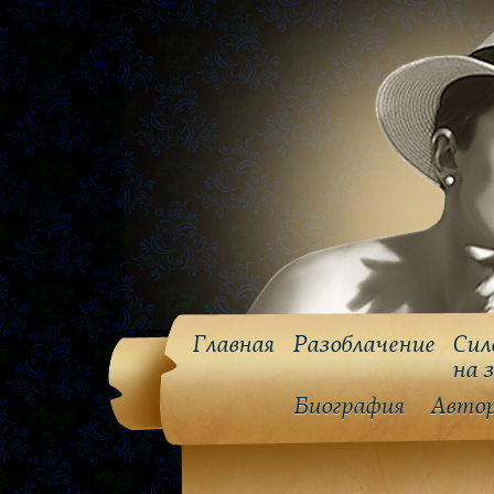
Главная
Разоблачение
Сил
на 
Биография
Авто