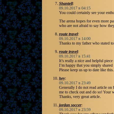
Shantell
:
09.10.2017 в 04:15
You could certainly see your enth
The arena hopes for even more pas
who are not afraid to say how they 
route travel
:
09.10.2017 в 14:00
Thanks to my father who stated to
route travel
:
09.10.2017 в 15:41
It’s really a nice and helpful piece
I’m happy that you simply shared t
Please keep us up to date like this
hey
:
09.10.2017 в 23:49
Generally I do not read article on 
me to check out and do so! Your wr
Thanks, very great article.
jordan soccer
:
09.10.2017 в 23:59