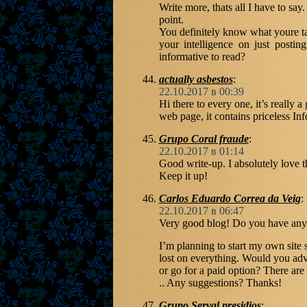
Write more, thats all I have to say
point.
You definitely know what youre t
your intelligence on just posti
informative to read?
actually asbestos
:
22.10.2017 в 00:39
Hi there to every one, it’s really a
web page, it contains priceless In
Grupo Coral fraude
:
22.10.2017 в 01:14
Good write-up. I absolutely love th
Keep it up!
Carlos Eduardo Correa da Veig
:
22.10.2017 в 06:47
Very good blog! Do you have any h
I’m planning to start my own site s
lost on everything. Would you advi
or go for a paid option? There ar
.. Any suggestions? Thanks!
Grupo Serval presidios
: