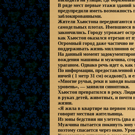
В ряде мест первые этажи зданий з
предупредили иметь возможность п
заблокированными.
Жители Хьюстона передвигаются по
самодельных плотах. Имевшиеся в
закончились. Городу угрожает ост
как Хьюстон оказался отрезан от п
Огромный город даже частично не 
поддерживать жизнь миллионов ос
На данный момент задокументиров
вождения машины и мужчина, сгор
ураганом. Однако речь идет о, как 
По информации, предоставленной 
инчей ( 1 метр 31 см) осадков(!), и
«Многие ручьи, реки и заводи выш
уровень», — заявили синоптики.
Хьюстон превратился в реку. Люди 
в руках детей, животных, и почти н
жизни.
«Я жила в квартире на первом эта
говорит местная жительница.
Из зоны бедствия ни улететь (два 
Мужчина пытается покинуть зону б
поэтому спасается через окно. Уро