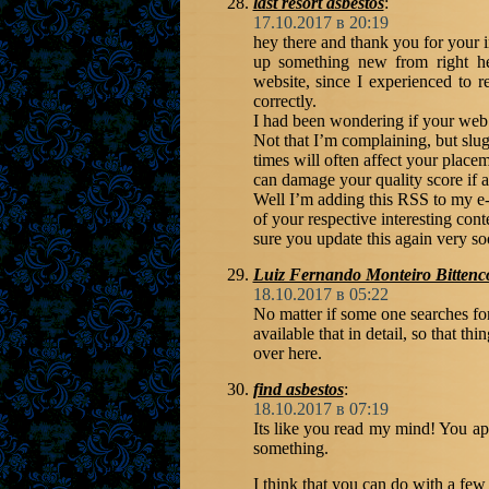
last resort asbestos
:
17.10.2017 в 20:19
hey there and thank you for your i
up something new from right her
website, since I experienced to re
correctly.
I had been wondering if your web
Not that I’m complaining, but slug
times will often affect your place
can damage your quality score if
Well I’m adding this RSS to my e
of your respective interesting con
sure you update this again very so
Luiz Fernando Monteiro Bittenc
18.10.2017 в 05:22
No matter if some one searches for
available that in detail, so that thi
over here.
find asbestos
:
18.10.2017 в 07:19
Its like you read my mind! You ap
something.
I think that you can do with a few 