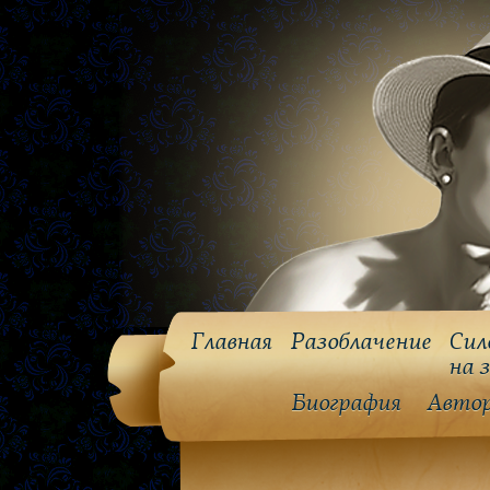
Главная
Разоблачение
Сил
на 
Биография
Авто