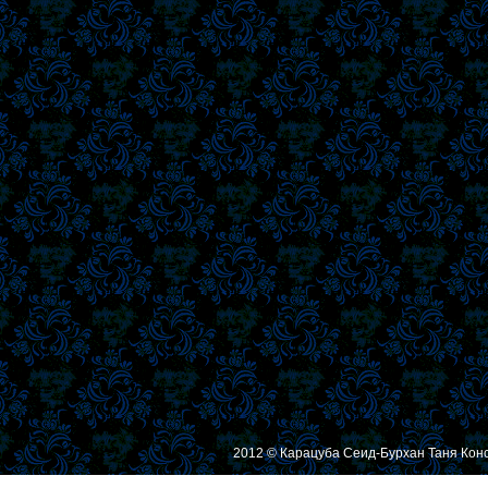
2012 © Карацуба Сеид-Бурхан Таня Кон