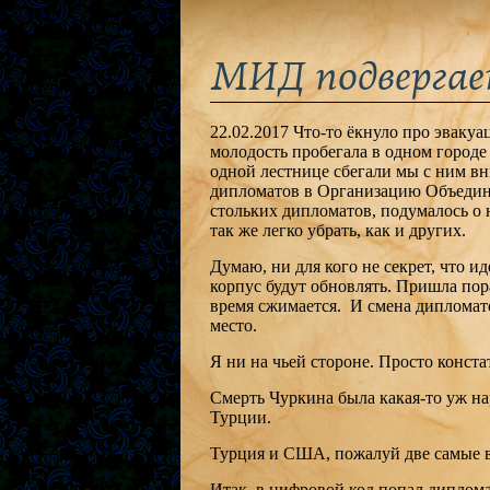
МИД подвергае
22.02.2017 Что-то ёкнуло про эваку
молодость пробегала в одном город
одной лестнице сбегали мы с ним вниз
дипломатов в Организацию Объедине
стольких дипломатов, подумалось о 
так же легко убрать, как и других.
Думаю, ни для кого не секрет, что и
корпус будут обновлять. Пришла пора
время сжимается. И смена дипломат
место.
Я ни на чьей стороне. Просто конста
Смерть Чуркина была какая-то уж нар
Турции.
Турция и США, пожалуй две самые в
Итак, в цифровой код попал диплома