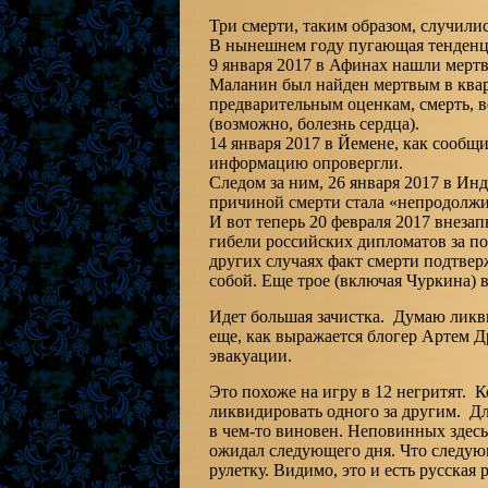
Три смерти, таким образом, случилис
В нынешнем году пугающая тенденц
9 января 2017 в Афинах нашли мертв
Маланин был найден мертвым в кварт
предварительным оценкам, смерть, 
(возможно, болезнь сердца).
14 января 2017 в Йемене, как сообщ
информацию опровергли.
Следом за ним, 26 января 2017 в Ин
причиной смерти стала «непродолжит
И вот теперь 20 февраля 2017 внеза
гибели российских дипломатов за п
других случаях факт смерти подтвер
собой. Еще трое (включая Чуркина) 
Идет большая зачистка. Думаю ликв
еще, как выражается блогер Артем 
эвакуации.
Это похоже на игру в 12 негритят. К
ликвидировать одного за другим. Д
в чем-то виновен. Неповинных здесь
ожидал следующего дня. Что следую
рулетку. Видимо, это и есть русская р