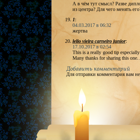
А в чём тут смысл? Разве дипл
из центра? Для чего менять его
1
:
04.03.2017 в 06:32
жертва
lelio vieira carneiro junior
:
17.10.2017 в 02:54
This is a really good tip especial
Many thanks for sharing this one. A
Добавить комментарий
Для отправки комментария вам н