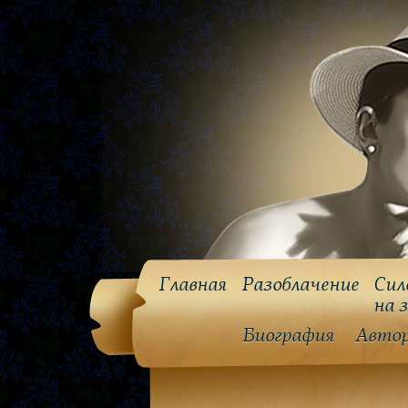
Главная
Разоблачение
Сил
на 
Биография
Авто