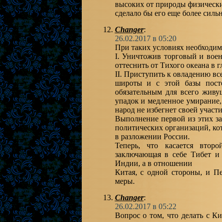
высоких от природы физических
сделало бы его еще более силь
Changer
:
26.02.2017 в 05:20
При таких условиях необходим
I. Уничтожив торговый и вое
оттеснить от Тихого океана в 
II. Приступить к овладению в
широты и с этой базы посте
обязательным для всего живу
упадок и медленное умирание,
народ не избегнет своей участи
Выполнение первой из этих за
политических организаций, ко
в разложении России.
Теперь, что касается втор
заключающая в себе Тибет и 
Индии, а в отношении
Китая, с одной стороны, и П
меры.
Changer
:
26.02.2017 в 05:22
Вопрос о том, что делать с Ки