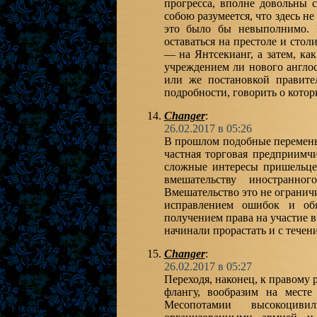
прогресса, вполне довольны
собою разумеется, что здесь 
это было бы невыполнимо. 
оставаться на престоле и сто
— на Янтсекианг, а затем, как
учреждением ли нового англос
или же постановкой правите
подробности, говорить о кото
Changer
:
26.02.2017 в 05:26
В прошлом подобные перемены
частная торговая предприимч
сложные интересы пришельцев
вмешательству иностранно
Вмешательство это не огранич
исправлением ошибок и обя
получением права на участие 
начинали прорастать и с течен
Changer
:
26.02.2017 в 05:27
Переходя, наконец, к правому 
флангу, вообразим на мест
Месопотамии высокоциви