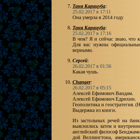
Таня Карацуба
:
25.02.2017 в 17:11
Она умерла в 2014 году
Таня Карацуба
:
25.02.2017 в 17:16
В чем? Я и сейчас знаю, что 
Для вас нужны официальные
верными.
Сергей
:
26.02.2017 в 01:56
Какая чушь.
Changer
:
26.02.2017 в 05:15
Алексей Ефимович Вандам.
Алексей Ефимович Едрихин.
Геополитика и геостратегия. (
Выдержка из книги.
Из застольных речей на банк
выяснились затем и внутренн
английский философ Бенджами
дой Веллингтона, американс