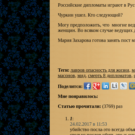
Российские дипломаты играют в Рус
Чуркин ушел. Кто следующий?
Могу предположить, что многие вед
женщин. Во всяком случае ведущих д
Мария Захарова готова занять пост 
Теги:
лавров опасность для жизни
,
м
масонов
,
мид
,
смерть 8 дипломатов
,
Поделится:
Мне понравилось:
Статью прочитали:
(3769) раз
1
:
24.02.2017 в 11:53
убийство посла-это всегда объ
столько послов убить-это ж они