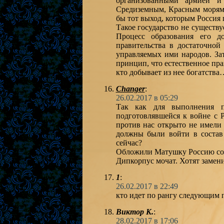
организованными армией и
Средиземным, Красным морями
бы тот выход, которым Россия 
Такое государство не существу
Процесс образования его д
правительства в достаточно
управляемых ими народов. За
принцип, что естественное пра
кто добывает из нее богатства
Changer
:
26.02.2017 в 05:29
Так как для выполнения п
подготовлявшейся к войне с Р
против нас открыто не имели 
должны были войти в состав
сейчас?
Обложили Матушку Россию со в
Дипкорпус мочат. Хотят зам
1
:
26.02.2017 в 22:49
кто идет по рангу следующим 
Виктор К.
:
28.02.2017 в 17:06