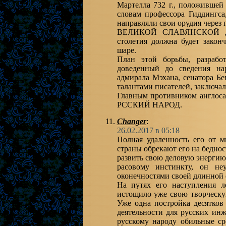
Мартелла 732 г., положившей
словам профессора Гиддингс
направляли свои орудия через
ВЕЛИКОЙ СЛАВЯНСКОЙ держ
столетия должна будет закон
шаре.
План этой борьбы, разраб
доведенный до сведения на
адмирала Мэхана, сенатора Б
талантами писателей, заключал
Главным противником англ
РССКИЙ НАРОД.
Changer
:
26.02.2017 в 05:18
Полная удаленность его от м
страны обрекают его на бедно
развить свою деловую энергию
расовому инстинкту, он не
оконечностями своей длинной
На путях его наступления л
истощило уже свою творческу
Уже одна постройка десятков
деятельности для русских ин
русскому народу обильные ср