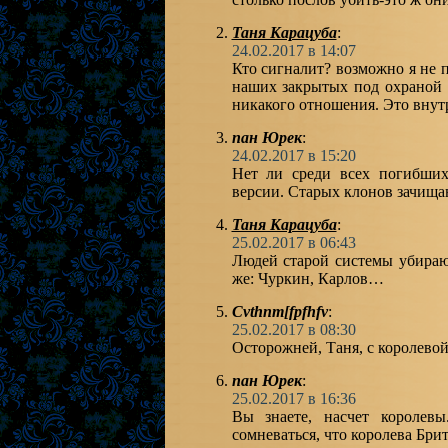
Таня Карацуба
:
24.02.2017 в 14:07
Кто сигналит? возможно я не 
наших закрытых под охраной 
никакого отношения. Это внут
пан Юрек
:
24.02.2017 в 15:20
Нет ли среди всех погибших
версии. Старых клонов зачища
Таня Карацуба
:
25.02.2017 в 06:43
Людей старой системы убираю
же: Чуркин, Карлов…
Cvthnm[fpfhfv
:
25.02.2017 в 08:30
Осторожней, Таня, с королево
пан Юрек
:
25.02.2017 в 16:36
Вы знаете, насчет королев
сомневаться, что королева Бри