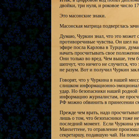
двойки, три нуля, и роковое число 1
Это масонские знаки.
Масонская матрица подверглась зачи
Думаю, Чуркин знал, что это может с
противоречивые чувства. Он шел на 
эфире посла Карлова в Турции, дум
начать просчитывать свое положение
Они только во вред. Чем выше, тем 
шепчут, что ничего не случится, чт
не разум. Вот и получил Чуркин зак
Говорят, что у Чуркина в нашей мисс
слишком информационно-эмоциональ
удар. Но безопасники нашей родной
информацию журналистам, не просчи
РФ можно обвинить в принесении см
Прежде чем врать, надо просчитыва
лишь о том, что безопасники тоже не
последний момент. Если Чуркина ув
Манхеттене, то отравление произошл
секретаршу, подавшую чай. На помощ