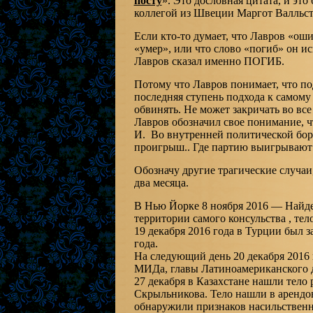
посту
». Это дословная цитата, и эт
коллегой из Швеции Маргот Валльст
Если кто-то думает, что Лавров «ош
«умер», или что слово «погиб» он ис
Лавров сказал именно ПОГИБ.
Потому что Лавров понимает, что по
последняя ступень подхода к самому
обвинять. Не может закричать во вс
Лавров обозначил свое понимание, ч
И. Во внутренней политической борь
проигрыш.. Где партию выигрывают
Обозначу другие трагические случаи
два месяца.
В Нью Йорке 8 ноября 2016 — Найде
территории самого консульства , тел
19 декабря 2016 года в Турции был 
года.
На следующий день 20 декабря 2016
МИДа, главы Латиноамериканского д
27 декабря в Казахстане нашли тело
Скрыльникова. Тело нашли в арендо
обнаружили признаков насильственн