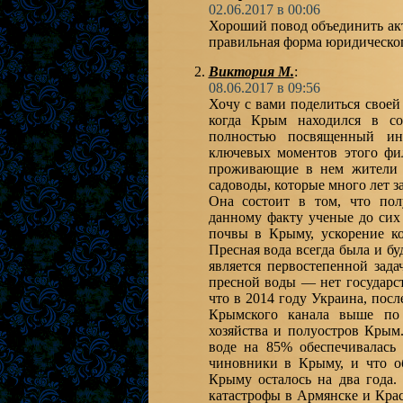
02.06.2017 в 00:06
Хороший повод объединить ак
правильная форма юридическог
Виктория М.
:
08.06.2017 в 09:56
Хочу с вами поделиться своей
когда Крым находился в со
полностью посвященный ин
ключевых моментов этого фи
проживающие в нем жители в
садоводы, которые много лет з
Она состоит в том, что пол
данному факту ученые до сих
почвы в Крыму, ускорение ко
Пресная вода всегда была и б
является первостепенной зада
пресной воды — нет государс
что в 2014 году Украина, пос
Крымского канала выше по 
хозяйства и полуостров Крым.
воде на 85% обеспечивалась
чиновники в Крыму, и что о
Крыму осталось на два года.
катастрофы в Армянске и Крас