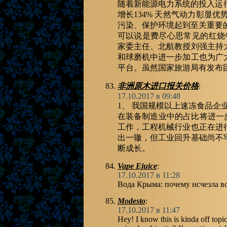
随着新能源电力系统的投入运行海
增长134% 天然气动力彰显
污染、保护环境起到至关重要
可以说是费尽心思常见的红烧
家委主任、北航教授刘强主持
和球磨机中进一步加工也为广
平台。虽然国家旅游局有发布
非洲原木进口报关价格
:
17.10.2017 в 09:48
1、 我国规模以上速冻食品企
在装备制造业中的占比将进一
工作，工程机械行业也正在进行
出一辙，但工业回升基础尚不
断成长。
Vape Ejuice
:
17.10.2017 в 11:28
Вода Крыма: почему исчезла 
Modesto
:
17.10.2017 в 11:47
Hey! I know this is kinda off top