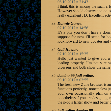
06.10.2017 в 21:43
I think this is among the such a l
However should observation on some
really excellent : D. Excellent acti
Dannie Gonce
:
07.10.2017 в 14:56
It’s a pity you don’t have a dona
suppose for now i’ll settle for
look forward to new updates and w
Gail Huszar
:
07.10.2017 в 15:35
Hello just wanted to give you a
loading properly. I’m not sure wh
browsers and both show the same
domino 99 judi online
:
09.10.2017 в 03:55
The fresh new Zune browser is amaz
functions perfectly, nonetheless ju
your own occasionally plan on w
nonetheless if you are designing t
the iPod’s larger show and better 
judi online domino 99
: