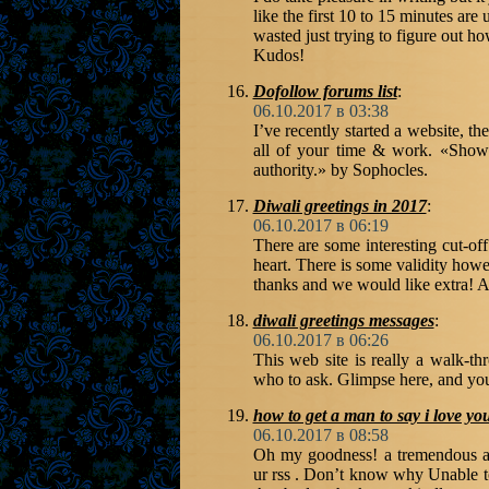
like the first 10 to 15 minutes are 
wasted just trying to figure out h
Kudos!
Dofollow forums list
:
06.10.2017 в 03:38
I’ve recently started a website, t
all of your time & work. «Show 
authority.» by Sophocles.
Diwali greetings in 2017
:
06.10.2017 в 06:19
There are some interesting cut-off 
heart. There is some validity howeve
thanks and we would like extra! 
diwali greetings messages
:
06.10.2017 в 06:26
This web site is really a walk-th
who to ask. Glimpse here, and you’l
how to get a man to say i love yo
06.10.2017 в 08:58
Oh my goodness! a tremendous ar
ur rss . Don’t know why Unable to 