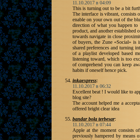
11.10.2017 в 04:09
This is turning out to be a bit fur
The interface is vibrant, consists
enable on your own out of the blu
direction of what you happen to b
product, and another established o
towards navigate in close proximit
of buyers, the Zune «Social» is i
shared preferences and turning int
of a playlist developed based m
listening toward, which is too exc
of comprehend you can keep away 
habits if oneself hence pick.
inkaexpress
:
11.10.2017 в 06:32
Excellent beat ! I would like to a
blog site?
The account helped me a acceptabl
offered bright clear idea
bandar bola terbesar
:
11.10.2017 в 07:44
Apple at the moment consists of
previously hampered by means of 