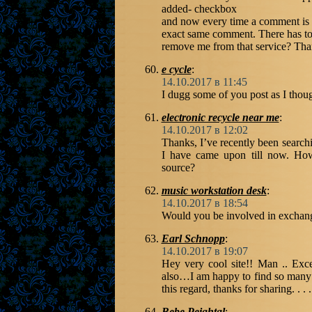
added- checkbox
and now every time a comment is a
exact same comment. There has to
remove me from that service? Th
e cycle
:
14.10.2017 в 11:45
I dugg some of you post as I thoug
electronic recycle near me
:
14.10.2017 в 12:02
Thanks, I’ve recently been searchin
I have came upon till now. How
source?
music workstation desk
:
14.10.2017 в 18:54
Would you be involved in exchan
Earl Schnopp
:
14.10.2017 в 19:07
Hey very cool site!! Man .. Exce
also…I am happy to find so many u
this regard, thanks for sharing. . . . 
Bebe Peightal
: