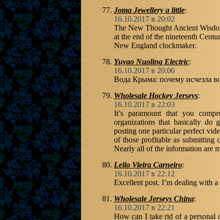
Joma Jewellery a little
:
16.10.2017 в 20:02
The New Thought Ancient Wisdom 
at the end of the nineteenth Cent
New England clockmaker.
Yuyao Nuoling Electric
:
16.10.2017 в 20:06
Вода Крыма: почему исчезла 
Wholesale Hockey Jerseys
:
16.10.2017 в 22:03
It’s paramount that you compre
organizations that basically do 
posting one particular perfect vi
of those profitable as submitting 
Nearly all of the information are
Lelio Vieira Carneiro
:
16.10.2017 в 22:12
Excellent post. I’m dealing with a 
Wholesale Jerseys China
:
16.10.2017 в 22:21
How can I take rid of a personal c