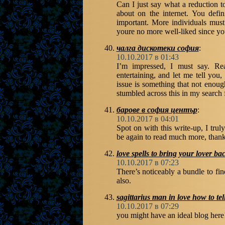
Can I just say what a reduction 
about on the internet. You defin
important. More individuals must 
youre no more well-liked since you
чалга дискотеки софия
:
10.10.2017 в 01:43
I’m impressed, I must say. Rea
entertaining, and let me tell you,
issue is something that not enoug
stumbled across this in my search f
барове в софия център
:
10.10.2017 в 04:01
Spot on with this write-up, I trul
be again to read much more, thanks
love spells to bring your lover ba
10.10.2017 в 07:23
There’s noticeably a bundle to fin
also.
sagittarius man in love how to tel
10.10.2017 в 07:29
you might have an ideal blog here