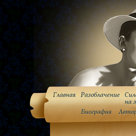
Главная
Разоблачение
Сил
на 
Биография
Авто