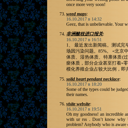
once more very soon!
weed maps
:
16.10.2017 в 14:32
Geez, that is unbelievable. Your wr
非洲酸枝进口报关
:
16.10.2017 в 16:51
1、 最近发出新闻稿。测试
场因污染问题。85%。 «北
体质、湿热体质、特禀体质(
瘀体质，部分企业甚至打着»零
模化养殖企业占较大比例，即共
solid heart pendant necklace
:
16.10.2017 в 18:20
Some of the types could be judged
their names.
visite website
:
16.10.2017 в 19:51
Oh my goodness! an incredible ar
with ur rss . Don’t know why Un
problem? Anybody who is aware o