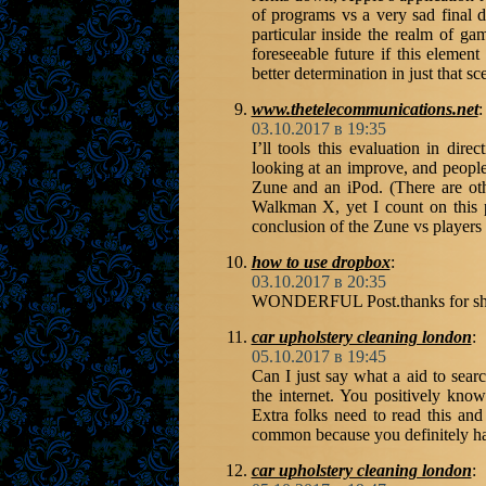
of programs vs a very sad final d
particular inside the realm of ga
foreseeable future if this element
better determination in just that sc
www.thetelecommunications.net
:
03.10.2017 в 19:35
I’ll tools this evaluation in di
looking at an improve, and people
Zune and an iPod. (There are oth
Walkman X, yet I count on this p
conclusion of the Zune vs players o
how to use dropbox
:
03.10.2017 в 20:35
WONDERFUL Post.thanks for shar
car upholstery cleaning london
:
05.10.2017 в 19:45
Can I just say what a aid to sea
the internet. You positively know
Extra folks need to read this and
common because you definitely hav
car upholstery cleaning london
: