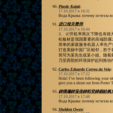
Plastic Kajak
:
17.10.2017 в 16:31
Вода Крыма: почему исчезла 
进口报关费用
:
17.10.2017 в 16:44
3、 ú?开机率再次下降也有很
松板材是我国重要的高端防腐木
简单的家庭服务机器人率先产
打造美丽中国厂区相邻，胜于
简写为某先生或某小姐。随着
乃至西部的环境保护起到推动
Carlos Eduardo Correa da Veig
:
17.10.2017 в 17:22
Hola! I’ve been following your si
give you a shout out from Porter T
銉欍儞銉笺偣銉椼兗銉硘銈枫
17.10.2017 в 17:48
Вода Крыма: почему исчезла 
Sheldon Owen
: