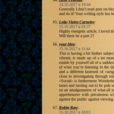
14.10.2017 в 19:44
Generally I don’t read post on blog
and do it! Your writing style has 
Lelio Vieira Carneiro
:
15.10.2017 в 01:37
Highly energetic article, I loved tha
Will there be a part 2?
your blog
:
15.10.2017 в 11:44
This is having a bit further subjec
vibrant, is made up of a lot more
enable by yourself all of a sudden
of what you’re listening in the di
and a different fastened of «nei
close to investigating through re
«Social» is furthermore Wonderfu
tastes and turning out to be pals 
on an amalgamation of what all yo
apprehensive with privateness wil
against the public against viewing 
Robin Raw
:
15.10.2017 в 18:03