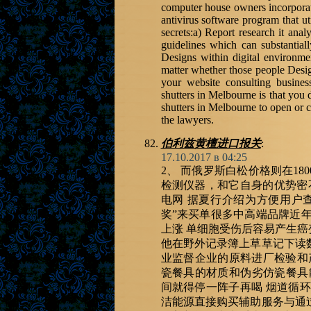
computer house owners incorporate
antivirus software program that u
secrets:a) Report research it an
guidelines which can substantial
Designs within digital environmen
matter whether those people Design
your website consulting busines
shutters in Melbourne is that you
shutters in Melbourne to open or c
the lawyers.
伯利兹黄檀进口报关
:
17.10.2017 в 04:25
2、 而俄罗斯白松价格则在18
检测仪器，和它自身的优势密不
电网 据夏行介绍为方便用户
奖”来买单很多中高端品牌近年
上涨 单细胞受伤后容易产生
他在野外记录簿上草草记下读
业监督企业的原料进厂检验和
瓷餐具的材质和伪劣仿瓷餐具
间就得停一阵子再喝 烟道循
洁能源直接购买辅助服务与通