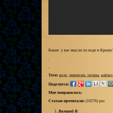
Какие у вас мысли по воде в Крыму
.
.
Теги:
вода
,
диверсии. татары
,
кайзел
Поделится:
Мне понравилось:
Статью прочитали:
(10576) раз
Валерий В
: