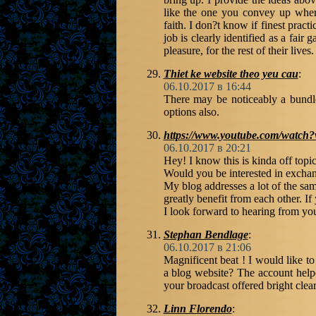
like the one you convey up where
faith. I don?t know if finest pract
job is clearly identified as a fair
pleasure, for the rest of their lives.
Thiet ke website theo yeu cau
:
06.10.2017 в 16:44
There may be noticeably a bundle
options also.
https://www.youtube.com/wat
06.10.2017 в 20:21
Hey! I know this is kinda off topi
Would you be interested in exchan
My blog addresses a lot of the sam
greatly benefit from each other. If
I look forward to hearing from you
Stephan Bendlage
:
06.10.2017 в 21:06
Magnificent beat ! I would like t
a blog website? The account helped
your broadcast offered bright clear
Linn Florendo
: