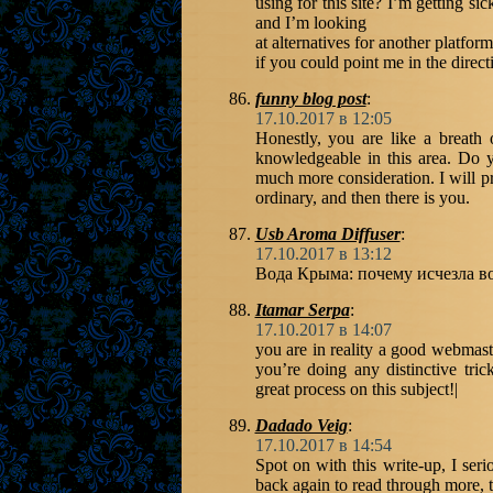
using for this site? I’m getting s
and I’m looking
at alternatives for another platfo
if you could point me in the direct
funny blog post
:
17.10.2017 в 12:05
Honestly, you are like a breath 
knowledgeable in this area. Do yo
much more consideration. I will pr
ordinary, and then there is you.
Usb Aroma Diffuser
:
17.10.2017 в 13:12
Вода Крыма: почему исчезла 
Itamar Serpa
:
17.10.2017 в 14:07
you are in reality a good webmaster
you’re doing any distinctive tri
great process on this subject!|
Dadado Veig
:
17.10.2017 в 14:54
Spot on with this write-up, I seri
back again to read through more, t