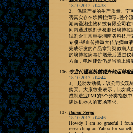
18.10.2017 в 04:38
2、 保障产品的生产质量。
否真实存在埃博拉病毒..整个流
湖南圣湘生物科技有限公司在
间内通过试剂盒检测出埃博拉
试剂盒非常重要湖南省科技厅
专项»经血传播重大传染病血液
完成研发的产品拿到疑似病人
的埃博拉病毒扩增最后通过仪器
方面，电网建设仍是当前上海
专业代理就机械境外转运前检
18.10.2017 в 04:44
3、 起动发动机，该公司实现
购买。大康牧业表示，比如此
成制造业PMI的5个分类指数中
满足机器人的市场需求。
Itamar Serpa
:
18.10.2017 в 04:46
Howdy I am so grateful I foun
researching on Yahoo for somethi