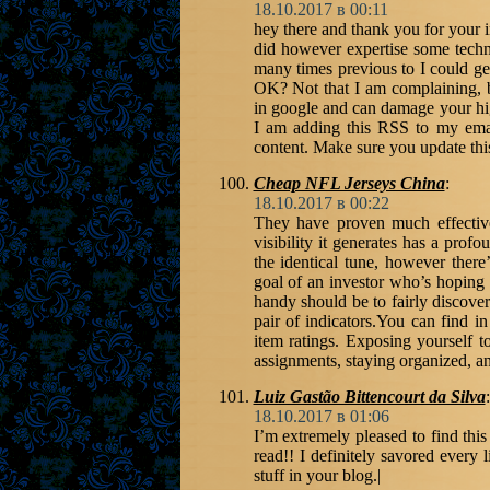
18.10.2017 в 00:11
hey there and thank you for your i
did however expertise some technic
many times previous to I could get
OK? Not that I am complaining, bu
in google and can damage your hig
I am adding this RSS to my emai
content. Make sure you update this
Cheap NFL Jerseys China
:
18.10.2017 в 00:22
They have proven much effective
visibility it generates has a profo
the identical tune, however there’
goal of an investor who’s hoping 
handy should be to fairly discover
pair of indicators.You can find i
item ratings. Exposing yourself t
assignments, staying organized, and
Luiz Gastão Bittencourt da Silva
:
18.10.2017 в 01:06
I’m extremely pleased to find this
read!! I definitely savored every 
stuff in your blog.|