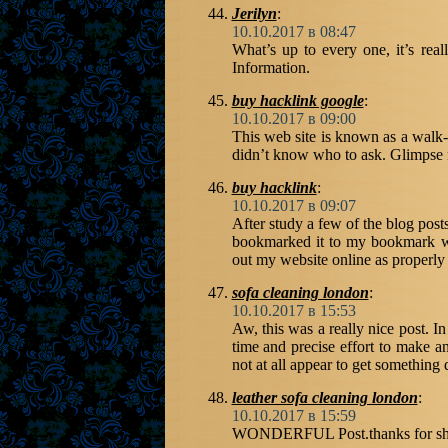
Jerilyn
:
10.10.2017 в 08:47
What’s up to every one, it’s reall
Information.
buy hacklink google
:
10.10.2017 в 09:00
This web site is known as a walk-
didn’t know who to ask. Glimpse ri
buy hacklink
:
10.10.2017 в 09:07
After study a few of the blog post
bookmarked it to my bookmark web
out my website online as properly
sofa cleaning london
:
10.10.2017 в 15:53
Aw, this was a really nice post. In
time and precise effort to make a
not at all appear to get something 
leather sofa cleaning london
:
10.10.2017 в 15:59
WONDERFUL Post.thanks for sha