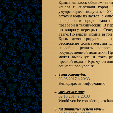
Крыма началось обезвоживание
канала и снабжали город 
умудряющиеся получать с Ук
остатки воды из ластов, а чи
из кранов в городе стало н
правовой и технический. В пе
по вопросу перекрытия Севе
Гааге. Но власти Крыма за три
Крыма демонстрируют свою не
бесспорные доказательства
способны решить вопрос
государственной политики. П
может высохнуть и стать р
пресной воды в Крыму сегодн
социального уровня.
Таня Карацуба
:
08.06.2017 в 20:33
Благодарю за информацию.
sms service uae
:
02.10.2017 в 20:03
Would you be considering exchan
fat diminisher system review
: