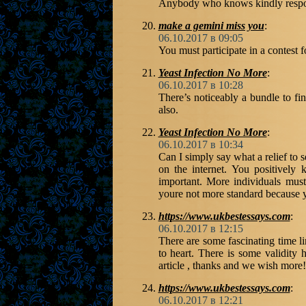
Anybody who knows kindly resp
make a gemini miss you
:
06.10.2017 в 09:05
You must participate in a contest f
Yeast Infection No More
:
06.10.2017 в 10:28
There’s noticeably a bundle to fi
also.
Yeast Infection No More
:
06.10.2017 в 10:34
Can I simply say what a relief to 
on the internet. You positively
important. More individuals must 
youre not more standard because yo
https://www.ukbestessays.com
:
06.10.2017 в 12:15
There are some fascinating time lim
to heart. There is some validity h
article , thanks and we wish more
https://www.ukbestessays.com
:
06.10.2017 в 12:21