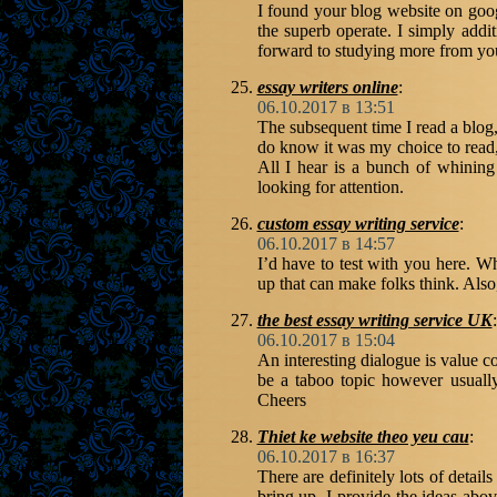
I found your blog website on goog
the superb operate. I simply ad
forward to studying more from yo
essay writers online
:
06.10.2017 в 13:51
The subsequent time I read a blog, 
do know it was my choice to read,
All I hear is a bunch of whining
looking for attention.
custom essay writing service
:
06.10.2017 в 14:57
I’d have to test with you here. Wh
up that can make folks think. Als
the best essay writing service UK
:
06.10.2017 в 15:04
An interesting dialogue is value co
be a taboo topic however usually
Cheers
Thiet ke website theo yeu cau
:
06.10.2017 в 16:37
There are definitely lots of details
bring up. I provide the ideas abo