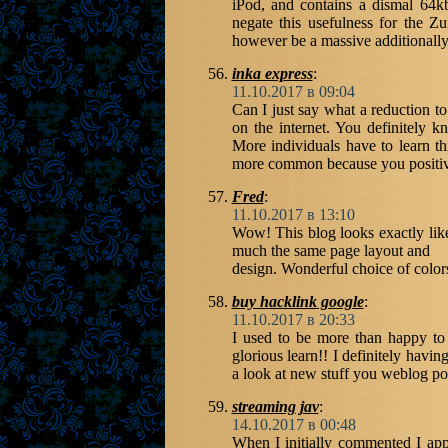
iPod, and contains a dismal 64kbps
negate this usefulness for the Zu
however be a massive additionally 
inka express
:
11.10.2017 в 09:04
Can I just say what a reduction t
on the internet. You definitely k
More individuals have to learn thi
more common because you positive
Fred
:
11.10.2017 в 13:10
Wow! This blog looks exactly like 
much the same page layout and
design. Wonderful choice of color
buy hacklink google
:
11.10.2017 в 20:33
I used to be more than happy to 
glorious learn!! I definitely havin
a look at new stuff you weblog po
streaming jav
:
14.10.2017 в 00:48
When I initially commented I ap