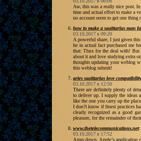
03.10.2017 в 06:06
Aw, this was a really nice post. In
time and actual effort to make a v
no account seem to get one thing 
how to make a sagittarius man fal
03.10.2017 в 09:20
A powerful share, I just given th
he in actual fact purchased me bre
that: Thnx for the deal with! But 
about it and love studying extra on
thoughts updating your weblog wit
this weblog submit!
aries sagittarius love compatibili
03.10.2017 в 12:50
There are definitely plenty of deta
to deliver up. I supply the ideas
like the one you carry up the plac
I don?t know if finest practices ha
clearly recognized as a good ga
pleasure, for the remainder of their
www.thetelecommunications.net
:
03.10.2017 в 17:52
Arms down, Apple’s application ret