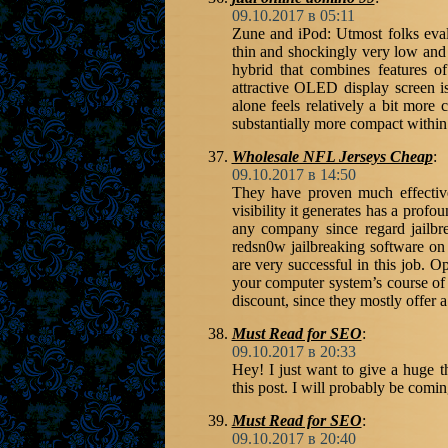
09.10.2017 в 05:11
Zune and iPod: Utmost folks eval
thin and shockingly very low and li
hybrid that combines features o
attractive OLED display screen is
alone feels relatively a bit more 
substantially more compact within 
Wholesale NFL Jerseys Cheap
:
09.10.2017 в 14:50
They have proven much effective
visibility it generates has a profo
any company since regard jailbre
redsn0w jailbreaking software on 
are very successful in this job. O
your computer system’s course of 
discount, since they mostly offer 
Must Read for SEO
:
09.10.2017 в 20:33
Hey! I just want to give a huge t
this post. I will probably be comi
Must Read for SEO
:
09.10.2017 в 20:40