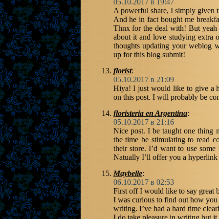
05.10.2017 в 19:47
A powerful share, I simply given th
And he in fact bought me breakfast
Thnx for the deal with! But yeah T
about it and love studying extra o
thoughts updating your weblog wi
up for this blog submit!
florist
:
05.10.2017 в 21:09
Hiya! I just would like to give a
on this post. I will probably be co
floristeria en Argentina
:
05.10.2017 в 21:16
Nice post. I be taught one thing m
the time be stimulating to read co
their store. I’d want to use som
Natually I’ll offer you a hyperlin
Maybelle
:
06.10.2017 в 02:53
First off I would like to say great 
I was curious to find out how you 
writing. I’ve had a hard time clea
I do take pleasure in writing but it