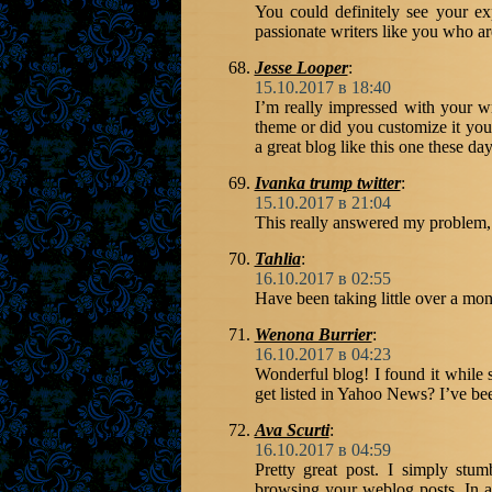
You could definitely see your e
passionate writers like you who ar
Jesse Looper
:
15.10.2017 в 18:40
I’m really impressed with your wri
theme or did you customize it yours
a great blog like this one these day
Ivanka trump twitter
:
15.10.2017 в 21:04
This really answered my problem,
Tahlia
:
16.10.2017 в 02:55
Have been taking little over a mon
Wenona Burrier
:
16.10.2017 в 04:23
Wonderful blog! I found it while
get listed in Yahoo News? I’ve bee
Ava Scurti
:
16.10.2017 в 04:59
Pretty great post. I simply stu
browsing your weblog posts. In a