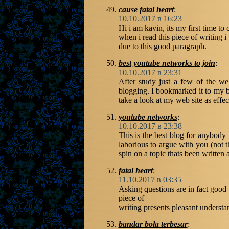
cause fatal heart
:
10.10.2017 в 16:23
Hi i am kavin, its my first time 
when i read this piece of writing 
due to this good paragraph.
best youtube networks to join
:
10.10.2017 в 23:31
After study just a few of the we
blogging. I bookmarked it to my b
take a look at my web site as effe
youtube networks
:
10.10.2017 в 23:38
This is the best blog for anybody 
laborious to argue with you (not
spin on a topic thats been written a
fatal heart
:
11.10.2017 в 03:35
Asking questions are in fact good 
piece of
writing presents pleasant understa
bandar bola terbesar
: