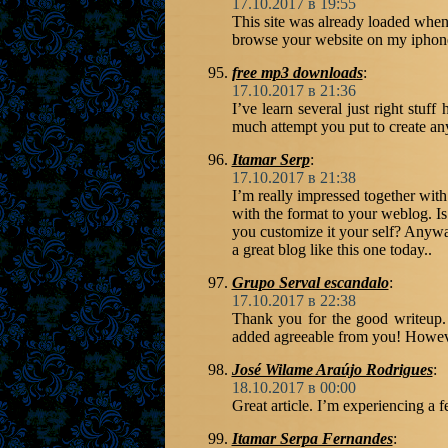
17.10.2017 в 19:55
This site was already loaded when
browse your website on my iphone
free mp3 downloads
:
17.10.2017 в 21:36
I’ve learn several just right stuf
much attempt you put to create any
Itamar Serp
:
17.10.2017 в 21:38
I’m really impressed together with 
with the format to your weblog. Is 
you customize it your self? Anyway
a great blog like this one today..
Grupo Serval escandalo
:
17.10.2017 в 22:38
Thank you for the good writeup.
added agreeable from you! Howe
José Wilame Araújo Rodrigues
:
18.10.2017 в 00:00
Great article. I’m experiencing a f
Itamar Serpa Fernandes
: