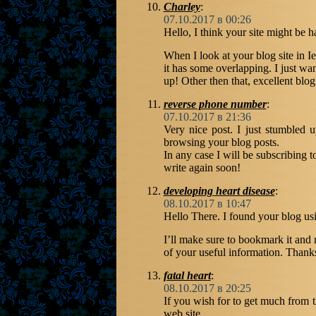
Charley
:
07.10.2017 в 00:26
Hello, I think your site might be 
When I look at your blog site in Ie
it has some overlapping. I just wa
up! Other then that, excellent blog
reverse phone number
:
07.10.2017 в 21:36
Very nice post. I just stumbled 
browsing your blog posts.
In any case I will be subscribing 
write again soon!
developing heart disease
:
08.10.2017 в 10:47
Hello There. I found your blog usi
I’ll make sure to bookmark it and 
of your useful information. Thanks
fatal heart
:
08.10.2017 в 20:25
If you wish for to get much from t
web site.