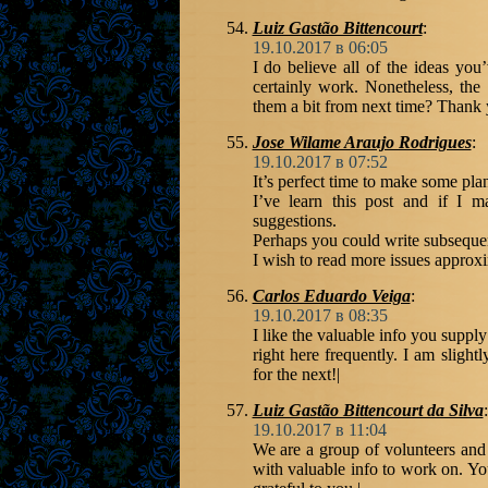
Luiz Gastão Bittencourt
:
19.10.2017 в 06:05
I do believe all of the ideas yo
certainly work. Nonetheless, the
them a bit from next time? Thank y
Jose Wilame Araujo Rodrigues
:
19.10.2017 в 07:52
It’s perfect time to make some plan
I’ve learn this post and if I m
suggestions.
Perhaps you could write subsequent a
I wish to read more issues approxi
Carlos Eduardo Veiga
:
19.10.2017 в 08:35
I like the valuable info you suppl
right here frequently. I am slight
for the next!|
Luiz Gastão Bittencourt da Silva
:
19.10.2017 в 11:04
We are a group of volunteers and
with valuable info to work on. Y