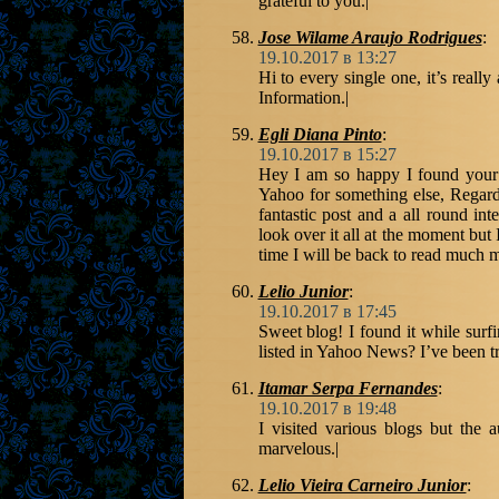
grateful to you.|
Jose Wilame Araujo Rodrigues
:
19.10.2017 в 13:27
Hi to every single one, it’s really 
Information.|
Egli Diana Pinto
:
19.10.2017 в 15:27
Hey I am so happy I found your w
Yahoo for something else, Regardl
fantastic post and a all round int
look over it all at the moment but
time I will be back to read much 
Lelio Junior
:
19.10.2017 в 17:45
Sweet blog! I found it while sur
listed in Yahoo News? I’ve been try
Itamar Serpa Fernandes
:
19.10.2017 в 19:48
I visited various blogs but the a
marvelous.|
Lelio Vieira Carneiro Junior
: