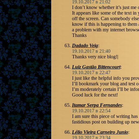
19.10.2017 в 21:02
I don’t know whether it’s just me 
It appears like some of the text in
off the screen. Can somebody els
know if this is happening to them 
a problem with my internet browse
Thanks
Dadado Veig
:
19.10.2017 в 21:40
Thanks very nice blog!|
Luiz Gastão Bittencourt
:
19.10.2017 в 22:47
I just like the helpful info you prov
I’ll bookmark your blog and test o
I’m moderately certain I’ll be info
Good luck for the next!
Itamar Serpa Fernandes
:
19.10.2017 в 22:54
I am sure this piece of writing has t
fastidious post on building up ne
Lélio Vieira Carneiro Junio
:
19.10.2017 в 23:34