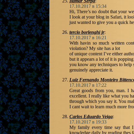
Itamar Serpa
:
17.10.2017 в 15:34
Hi, There’s no doubt that your we
I look at your blog in Safari, it l
just wanted to give you a quick hea
tercio borlenghi jr
:
17.10.2017 в 16:21
With havin so much written cont
violation? My site has a lot
of unique content I’ve either auth
but it appears a lot of it is poppin
you know any techniques to help s
genuinely appreciate it.
Luiz Fernando Monteiro Bittenc
17.10.2017 в 17:22
Great goods from you, man. I ha
excellent. I really like what you h
through which you say it. You make
I cant wait to learn much more from
Carlos Eduardo Veiga
:
17.10.2017 в 19:33
My family every time say that I
knowledge daily by reading thes fas