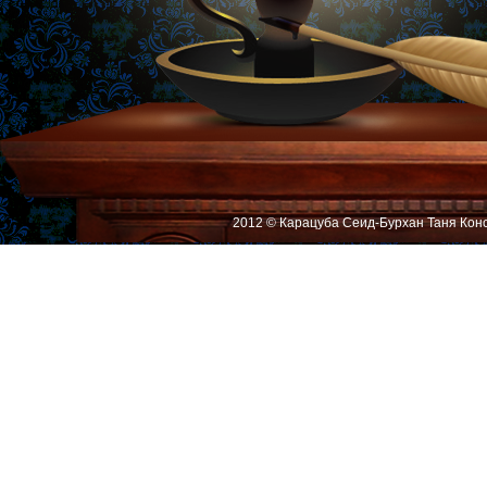
2012 © Карацуба Сеид-Бурхан Таня Кон