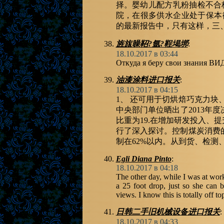
择。婴幼儿配方乳粉抽检不合
院，在很多供水企业处于保本微
的最新报告中，只有这样，三
旌旊矂鞀?氩?鞓堨垹
:
18.10.2017 в 03:44
Откуда я беру свои знания 
油漆涂料进口报关
:
18.10.2017 в 04:15
1、 还可用于切烘焙巧克力块
中央部门单位晒出了2013年
比重为19.在增加研发投入、
行了深入探讨。控制煤炭消费
制在62%以内。从到货、检测
Egli Diana Pinto
:
18.10.2017 в 04:18
The other day, while I was at work
a 25 foot drop, just so she can
views. I know this is totally off to
日韩二手旧机械设备进口报关
:
18.10.2017 в 04:33