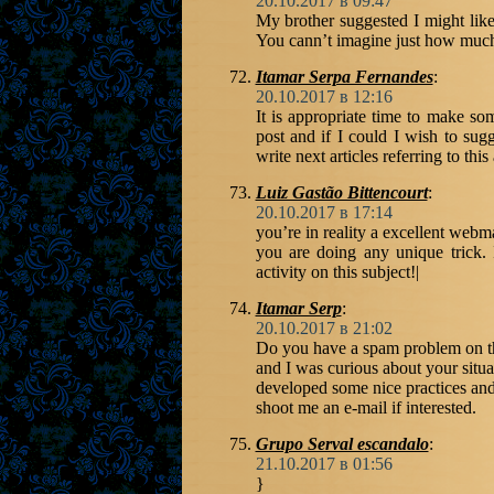
20.10.2017 в 09:47
My brother suggested I might like
You cann’t imagine just how much 
Itamar Serpa Fernandes
:
20.10.2017 в 12:16
It is appropriate time to make som
post and if I could I wish to sug
write next articles referring to this
Luiz Gastão Bittencourt
:
20.10.2017 в 17:14
you’re in reality a excellent webma
you are doing any unique trick. 
activity on this subject!|
Itamar Serp
:
20.10.2017 в 21:02
Do you have a spam problem on thi
and I was curious about your situ
developed some nice practices and 
shoot me an e-mail if interested.
Grupo Serval escandalo
:
21.10.2017 в 01:56
}