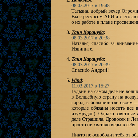
08.03.2017 в 19:48
Татьяна, добрый вечер!Огромн
Вы с ресурсом АРИ и с его ав
о их работе в плане просвещен
Таня Карацуба
:
08.03.2017 в 20:38
Наталья, спасибо за внимание
Извините.
Таня Карацуба
:
08.03.2017 в 20:39
Спасибо Андрей!
Wind
:
11.03.2017 в 15:27
Гудвин на самом деле не волш
в Волшебную страну на возд
город, в большинстве своём —
которые обязаны носить все 
изумрудов). Однако заветные
деле Страшила, Дровосек и Лев
просто не хватало веры в себя.
Никто не освободит тебя от об