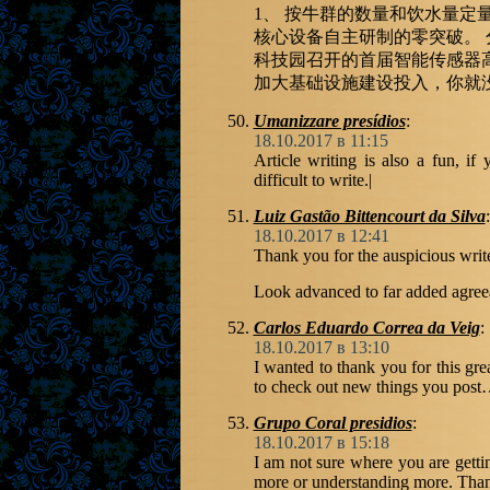
1、 按牛群的数量和饮水量定
核心设备自主研制的零突破。
科技园召开的首届智能传感器
加大基础设施建设投入，你就
Umanizzare presídios
:
18.10.2017 в 11:15
Article writing is also a fun, if
difficult to write.|
Luiz Gastão Bittencourt da Silva
:
18.10.2017 в 12:41
Thank you for the auspicious write
Look advanced to far added agree
Carlos Eduardo Correa da Veig
:
18.10.2017 в 13:10
I wanted to thank you for this gre
to check out new things you post
Grupo Coral presidios
:
18.10.2017 в 15:18
I am not sure where you are getti
more or understanding more. Thanks