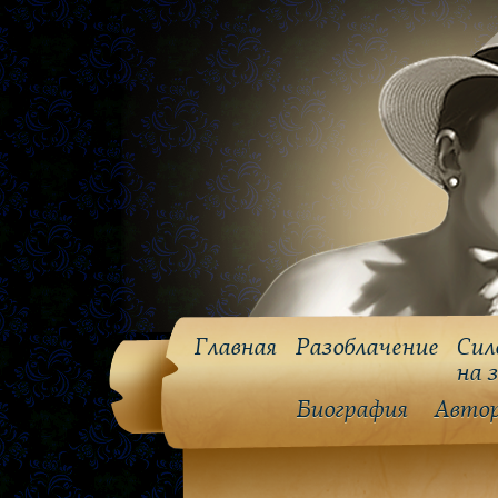
Главная
Разоблачение
Сил
на 
Биография
Авто