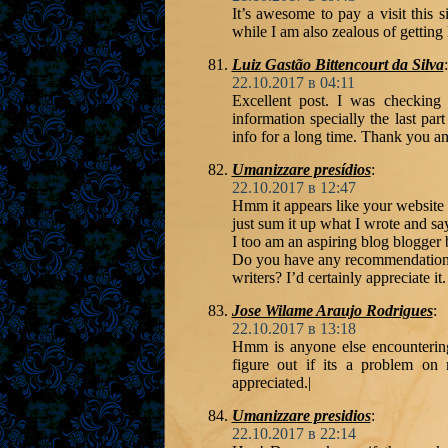
It’s awesome to pay a visit this s
while I am also zealous of gettin
Luiz Gastão Bittencourt da Silva
:
22.10.2017 в 04:11
Excellent post. I was checking 
information specially the last par
info for a long time. Thank you and
Umanizzare presídios
:
22.10.2017 в 12:47
Hmm it appears like your website a
just sum it up what I wrote and sa
I too am an aspiring blog blogger b
Do you have any recommendations
writers? I’d certainly appreciate it.
Jose Wilame Araujo Rodrigues
:
22.10.2017 в 13:18
Hmm is anyone else encountering
figure out if its a problem on
appreciated.|
Umanizzare presidios
:
22.10.2017 в 22:14