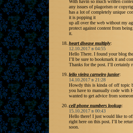
With havin so much written conten
any issues of plagorism or copyri
has a lot of completely unique con
it is popping it
up all over the web without my a
protect against content from being 
it.
heart disease multiply
:
12.10.2017 в 04:55
Hello There. I found your blog the
I’ll be sure to bookmark it and co
Thanks for the post. I’ll certainly r
lelio vieira carneiro junior
:
14.10.2017 в 21:28
Howdy this is kinda of off topic
you have to manually code with H
wanted to get advice from someone
cell phone numbers lookup
:
15.10.2017 в 00:43
Hello there! I just would like to o
right here on this post. I’ll be retu
soon.