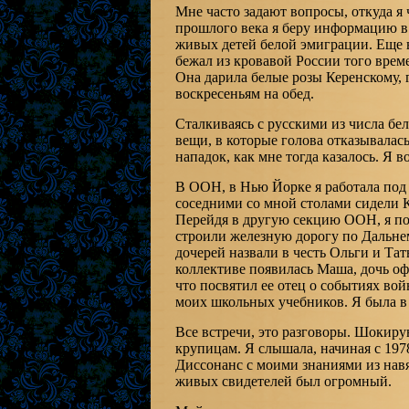
Мне часто задают вопросы, откуда 
прошлого века я беру информацию в 
живых детей белой эмиграции. Еще в 
бежал из кровавой России того врем
Она дарила белые розы Керенскому, 
воскресеньям на обед.
Сталкиваясь с русскими из числа бе
вещи, в которые голова отказывалас
нападок, как мне тогда казалось. Я 
В ООН, в Нью Йорке я работала под 
соседними со мной столами сидели К
Перейдя в другую секцию ООН, я по
строили железную дорогу по Дальне
дочерей назвали в честь Ольги и Та
коллективе появилась Маша, дочь оф
что посвятил ее отец о событиях вой
моих школьных учебников. Я была в
Все встречи, это разговоры. Шокир
крупицам. Я слышала, начиная с 197
Диссонанс с моими знаниями из нав
живых свидетелей был огромный.