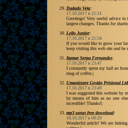
Dadado Veig
:
17.10.2017 в 21:31
Greetings! Very useful advice in th
largest changes. Thanks for sharin
Lelio Junior
:
17.10.2017 в 21:54
If you would like to grow your fami
keep visiting this web site and be 
Itamar Serpa Fernandes
:
17.10.2017 в 23:47
I constantly spent my half an hour
mug of coffee.|
Umanizzare Gestão Prisional Lt
17.10.2017 в 23:49
I was suggested this website by my
by means of him as no one else
incredible! Thanks!|
mp3 songs free download
:
18.10.2017 в 00:29
Wonderful article! We are linking 