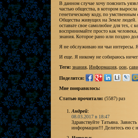
В данном случае хочу пояснить уязв
частью общества, в котором выросла 
генетическому коду, по умственным 
Общества живущих на Земле людей. 
оставьте свое самолюбие для тех, с 
воспринимайте просто как человека,
знания. Которое рано или поздно до
Я не обслуживаю ни чьи интересы. Я 
И еще. Я никому не собираюсь ничег
Теги:
знания
,
Информация
,
оон
,
сав
Поделится:
Мне понравилось:
Статью прочитали:
(5587) раз
Андрей
:
08.03.2017 в 18:47
Здравствуйте Татьяна. Зависть
информации!!! Делитесь ею с н
Наталья
: