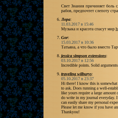
Свет Знания причиняет боль 
рабов, предпочтет слепоту стр
Лора
:
11.03.2017 в 15:46
Музыка и красота спасут мир
h
Gor
:
15.03.2017 в 10:36
Татьяна, а что было вместо Та
jessica simpson extensions
:
03.10.2017 в 12:56
Incredible points. Solid arguments
traveling wilburys
:
05.10.2017 в 23:37
Hi there! I know this is somewhat
to ask. Does running a well-establ
like yours require a large amount
do write in my journal everyday. I’d
can easily share my personal exper
Please let me know if you have any
Thankyou!