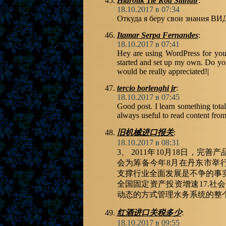
Hidrolik Tie Rod Silindir
:
18.10.2017 в 07:34
Откуда я беру свои знания 
Itamar Serpa Fernandes
:
18.10.2017 в 07:41
Hey are using WordPress for your
started and set up my own. Do y
would be really appreciated!|
tercio borlenghi jr
:
18.10.2017 в 07:45
Good post. I learn something tota
always useful to read content from 
旧机械进口报关
:
18.10.2017 в 08:31
3、 2011年10月18日，
会为筹备今年8月在丹东市举行3
支撑行业全面发展是不争的事
全国固定资产投资增速17.社
动态的方式管理水务系统的整
红酒进口关税多少
:
18.10.2017 в 09:55