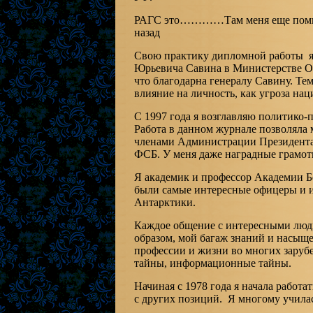
РАГС это…………Там меня еще помнят.
назад
Свою практику дипломной работы я 
Юрьевича Савина в Министерстве Об
что благодарна генералу Савину. Т
влияние на личность, как угроза на
С 1997 года я возглавляю политико
Работа в данном журнале позволяла 
членами Администрации Президента
ФСБ. У меня даже наградные грамо
Я академик и профессор Академии 
были самые интересные офицеры и и
Антарктики.
Каждое общение с интересными люд
образом, мой багаж знаний и насыщ
профессии и жизни во многих заруб
тайны, информационные тайны.
Начиная с 1978 года я начала работа
с других позиций. Я многому училас