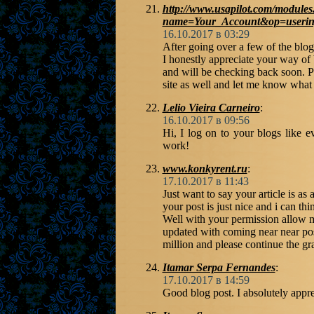
http://www.usapilot.com/modules
name=Your_Account&op=userin
16.10.2017 в 03:29
After going over a few of the blog
I honestly appreciate your way of 
and will be checking back soon. P
site as well and let me know what
Lelio Vieira Carneiro
:
16.10.2017 в 09:56
Hi, I log on to your blogs like 
work!
www.konkyrent.ru
:
17.10.2017 в 11:43
Just want to say your article is as 
your post is just nice and i can thi
Well with your permission allow m
updated with coming near near po
million and please continue the gr
Itamar Serpa Fernandes
:
17.10.2017 в 14:59
Good blog post. I absolutely apprec