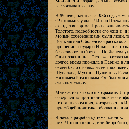
Мой опыт и возраст дал мне возмож
рассказывать ее вам.
В Женеве, начиная с 1986 года, у ме
О! сколько я узнала! И про Плеханов
скандалах в доме. Про неряшливость
Толстого, подробности его жизни, и
Моими собеседниками были люди, та
Вот княгиня Оболенская рассказала,
прошение государю Николаю 2 о зак
безоговорочный отказ. Но Женева ук
Они поженились. Этот же рассказ мн
долгое время прожила в Париже в ли
семьи было столько именитых имен:
Шувалова, Мусины-Пушкины, Раевски
Николаем Романовым. Он был моим с
старшим сыном.
Мне часто пытаются возражать. И пр
совершенно противоположную информа
что та информация, которая есть в 
при общей политике оболванивания 
Я начала разработку темы клонов. Н
них. Что они клоны, или биороботы,