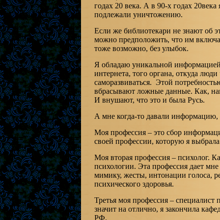
годах 20 века. А в 90-х годах 20век
подлежали уничтожению.
Если же библиотекари не знают об э
можно предположить, что им включаю
тоже возможно, без улыбок.
Я обладаю уникальной информацией.
интернета, того органа, откуда люди
саморазвиваться. Этой потребностью
вбрасывают ложные данные. Как, нап
И внушают, что это и была Русь.
А мне когда-то давали информацию, ч
Моя профессия – это сбор информаци
своей профессии, которую я выбрала
Моя вторая профессия – психолог. К
психологии. Эта профессия дает мне
мимику, жесты, интонации голоса, р
психического здоровья.
Третья моя профессия – специалист 
значит на отлично, я закончила каф
РФ.