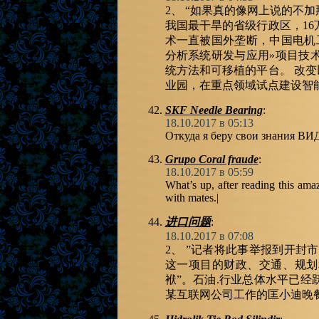
2、 “如果真的像网上说的不
我国最干旱的省级行政区，1
术一直被国外垄断，中国电机
分析系统研发与应用»项目技
统方法和可移植的平台。 改变
业园，在重点领域试点建设智
SKF Needle Bearing
:
18.10.2017 в 05:13
Откуда я беру свои знания 
Grupo Coral fraude
:
18.10.2017 в 05:59
What’s up, after reading this ama
with mates.|
进口问题
:
18.10.2017 в 07:08
2、 ”记者将此事举报到开封
这一项目的财政、交通、规划
袱”。石油.行业总体水平已经
某互联网公司工作的匡小迪晚