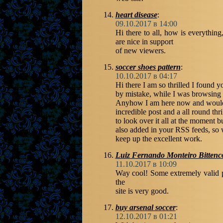
heart disease
:
09.10.2017 в 14:00
Hi there to all, how is everything
are nice in support
of new viewers.
soccer shoes pattern
:
10.10.2017 в 04:17
Hi there I am so thrilled I found 
by mistake, while I was browsing 
Anyhow I am here now and would j
incredible post and a all round thr
to look over it all at the moment 
also added in your RSS feeds, so 
keep up the excellent work.
Luiz Fernando Monteiro Bittenc
11.10.2017 в 10:09
Way cool! Some extremely valid po
the
site is very good.
buy arsenal soccer
:
12.10.2017 в 01:21