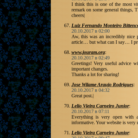
I think this is one of the most v
remark on some general things, The
cheers|
Luiz Fernando Monteiro Bittenc
20.10.2017 в 02:00
Aw, this was an incredibly nice 
article… but what can I say… I pro
www.jouram.org
:
20.10.2017 в 02:49
Greetings! Very useful advice wit
important changes.
Thanks a lot for sharing!
Jose Wilame Araujo Rodrigues
:
20.10.2017 в 04:32
Great post.|
Lelio Vieira Carneiro Junior
:
20.10.2017 в 07:11
Everything is very open with a 
informative. Your website is very 
Lelio Vieira Carneiro Junior
: