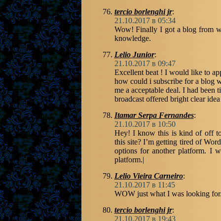
tercio borlenghi jr
:
21.10.2017 в 05:34
Wow! Finally I got a blog from wh
knowledge.
Lelio Junior
:
21.10.2017 в 09:47
Excellent beat ! I would like to a
how could i subscribe for a blog 
me a acceptable deal. I had been ti
broadcast offered bright clear idea
Itamar Serpa Fernandes
:
21.10.2017 в 10:50
Hey! I know this is kind of off 
this site? I’m getting tired of Wo
options for another platform. I 
platform.|
Lelio Vieira Carneiro
:
21.10.2017 в 11:45
WOW just what I was looking for
tercio borlenghi jr
:
21.10.2017 в 19:43