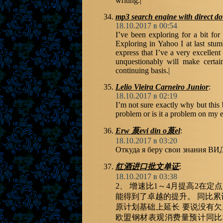
writing.|
mp3 search engine with direct d
18.10.2017 в 00:54
I’ve been exploring for a bit for
Exploring in Yahoo I at last stum
express that I’ve a very excellent
unquestionably will make certai
continuing basis.|
Lelio Vieira Carneiro Junior
:
18.10.2017 в 02:19
I’m not sure exactly why but this 
problem or is it a problem on my en
Erw 葲evi din o葲el
:
18.10.2017 в 03:20
Откуда я беру свои знания 
红酒进口批文单证
:
18.10.2017 в 03:38
2、 增速比1～4月提高2在
能得到了卓越的提升。 同比累
原计划基础上延长 要说没有欠款的
欧盟钢材表观消费量预计同比