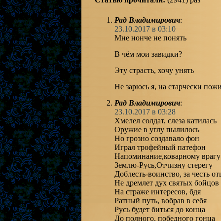
Рад Владимирович
:
23.10.2017 в 03:10
Мне нонче не понять
В чём мои завидки?
Эту страсть, хочу унять
Не зарюсь я, на старчески пож
Рад Владимирович
:
23.10.2017 в 03:28
Хмелел солдат, слеза катилась
Оружие в углу пылилось
Но грозно создавало фон
Играл трофейный патефон
Напоминание,коварному врагу
Землю-Русь,Отчизну стерегу
Доблесть-воинство, за честь от
Не дремлет дух святых бойцов
На страже интересов, бдя
Ратный путь, вобрав в себя
Русь будет биться до конца
До полного, победного гонца