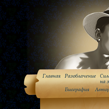
Главная
Разоблачение
Сил
на 
Биография
Авто