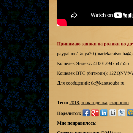
Принимаю заявки на ролики по дру
paypal.me/Tanya20 (mariekaratsouba@g
Кошелек Яндекс: 410013947547555
Кошелек BTC (биткоин): 12ZQNVf
Для сообщений: tk@karatsouba.ru
Теги:
2018
,
знак зодиака
,
скорпион
Поделится:
Мне понравилось:
Статью прочитали:
(2941) раз