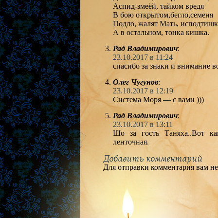
Аспид-змеёй, тайком вредя
В бою открытом,бегло,семеня
Подло, жалят Мать, исподтишк
А в остальном, тонка кишка.
Рад Владимирович
:
23.10.2017 в 11:24
спасибо за знаки и внимание 
Олег Чугунов
:
23.10.2017 в 12:19
Система Моря — с вами )))
Рад Владимирович
:
23.10.2017 в 13:11
Шо за гость Таняха..Вот ка
ленточная.
Добавить комментарий
Для отправки комментария вам н