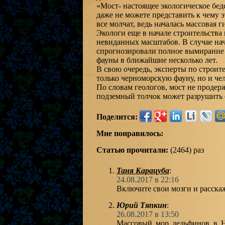
«Мост- настоящее экологическое бед
даже не можете представить к чему 
все молчат, ведь началась массовая г
Экологи еще в начале строительства
невиданных масштабов. В случае нача
спрогнозировали полное вымирание 
фауны в ближайшие несколько лет.
В свою очередь, эксперты по строите
только черноморскую фауну, но и че
По словам геологов, мост не продер
подземный толчок может разрушить 
Поделится:
Мне понравилось:
Статью прочитали:
(2464) раз
Таня Карацуба
:
24.08.2017 в 22:16
Включите свои мозги и расск
Юрий Тяпкин
:
26.08.2017 в 13:50
Массовый мор дельфинов в Н