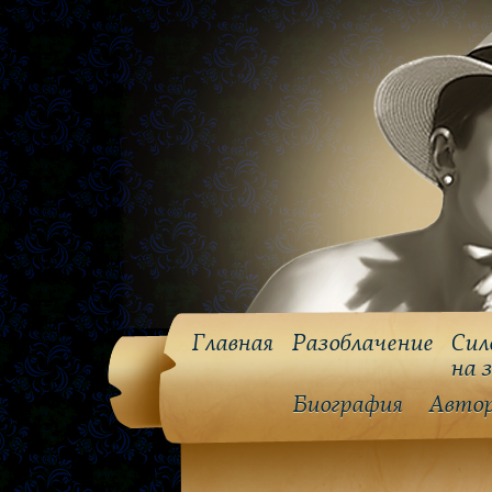
Главная
Разоблачение
Сил
на 
Биография
Авто