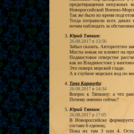
предотвращения ненужных к
Новороссийской Военно-Морск
Так же было во время подгото
Тогда потравили всех диких 
ночам наблюдать за обстанов
Юрий Тяпкин
:
26.08.2017 в 13:56
Забыл сказать. Авторитетно з
Мосты никак не влияют на про
Подмостовое отверстие рассчи
как во Владивостоке у вантово
Это поверх морской глади.
А в глубине морских вод по мо
Таня Карацуба
:
26.08.2017 в 14:34
Вопрос к Тяпкину: а что ра
Почему именно сейчас?
Юрий Тяпкин
:
26.08.2017 в 17:05
В Новороссийске формируетс
составе 6 единиц.
Пока их там 3 или 4. Остал