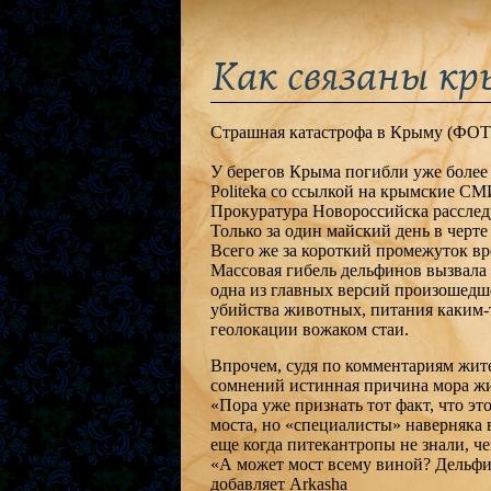
Как связаны кр
Страшная катастрофа в Крыму (ФО
У берегов Крыма погибли уже более 
Politeka со ссылкой на крымские СМ
Прокуратура Новороссийска расслед
Только за один майский день в черт
Всего же за короткий промежуток вр
Массовая гибель дельфинов вызвала
одна из главных версий произошедше
убийства животных, питания каким-
геолокации вожаком стаи.
Впрочем, судя по комментариям жите
сомнений истинная причина мора жи
«Пора уже признать тот факт, что это
моста, но «специалисты» наверняка 
еще когда питекантропы не знали, ч
«А может мост всему виной? Дельфи
добавляет Arkasha