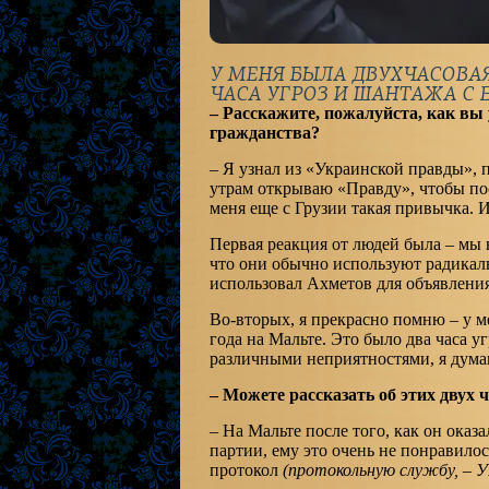
У МЕНЯ БЫЛА ДВУХЧАСОВАЯ
ЧАСА УГРОЗ И ШАНТАЖА С 
– Расскажите, пожалуйста, как вы 
гражданства?
– Я узнал из «Украинской правды», 
утрам открываю «Правду», чтобы пос
меня еще с Грузии такая привычка. И
Первая реакция от людей была – мы 
что они обычно используют радикал
использовал Ахметов для объявления
Во-вторых, я прекрасно помню – у м
года на Мальте. Это было два часа уг
различными неприятностями, я думаю
– Можете рассказать об этих двух 
– На Мальте после того, как он оказ
партии, ему это очень не понравилос
протокол
(протокольную службу, – 