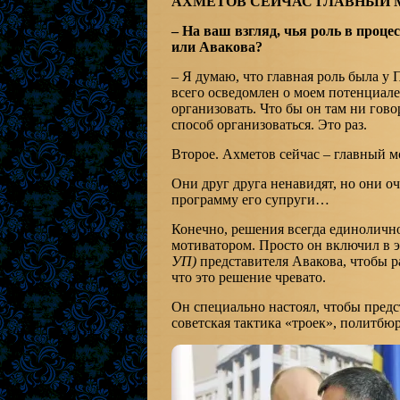
АХМЕТОВ СЕЙЧАС ГЛАВНЫЙ 
– На ваш взгляд, чья роль в проц
или Авакова?
– Я думаю, что главная роль была у
всего осведомлен о моем потенциале,
организовать. Что бы он там ни говор
способ организоваться. Это раз.
Второе. Ахметов сейчас – главный 
Они друг друга ненавидят, но они о
программу его супруги…
Конечно, решения всегда единоличн
мотиватором. Просто он включил в 
УП)
представителя Авакова, чтобы р
что это решение чревато.
Он специально настоял, чтобы предс
советская тактика «троек», политбю