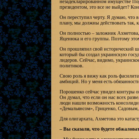
незадекларированном имуществе Порош
президентом, это все не выйдет? Кон
Он переступил черту. Я думаю, что 
плану, мы должны действовать так, 
Он полностью – заложник Ахметова,
Яценюка и его группы. Поэтому это
Он прошляпил свой исторический ша
который бы создал украинскую госуд
лидеров. Сейчас, видимо, украинско
политиков.
Свою роль я вижу как роль фасилит
амбиций. Но у меня есть обязанности
Порошенко сейчас увидел контуры оп
Он думал, что если он нас всех разв
люди нашли возможность консолиди
«Демальянсом», Гриценко, Садовым,
Для олигархата, Ахметова это катаст
– Вы сказали, что будете обжаловат