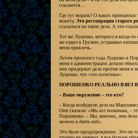
ссылается…
Где тут мораль? О каких принципах 
монету.
Это реставрация старого р
ссылаться на такие дела. А эти ссыла
Тот же Луценко, которого я когда-т
же ездил в Грузию, устраивал кипиш 
меня привлечь.
Летом прошлого года Луценко и Поро
меня в администрации делали обыски,
они придержат дела против меня и м
Луценко, что «это политика».
ПОРОШЕНКО РЕАЛЬНО ВЗЯЛ 
– Ваше окружение – это кто?
– Когда возбудили дела на Марушевс
Они сказали:
«Мы все политики,
– эт
Порошенко. –
Мы, конечно, эти дела
можно и дать ход».
Это было предупреждение. Это он тож
упорно не замечал, я все больше об