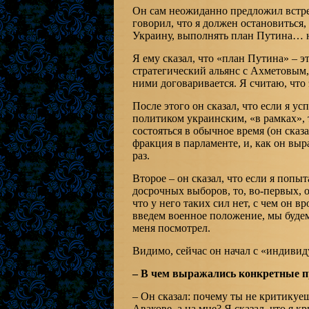
Он сам неожиданно предложил встрет
говорил, что я должен остановиться,
Украину, выполнять план Путина… на
Я ему сказал, что «план Путина» – эт
стратегический альянс с Ахметовым,
ними договаривается. Я считаю, что 
После этого он сказал, что если я у
политиком украинским, «в рамках»,
состояться в обычное время (он сказа
фракция в парламенте, и, как он выр
раз.
Второе – он сказал, что если я попы
досрочных выборов, то, во-первых, о
что у него таких сил нет, с чем он в
введем военное положение, мы буде
меня посмотрел.
Видимо, сейчас он начал с «индивид
– В чем выражались конкретные 
– Он сказал: почему ты не критикуе
Авакове, а на мне? Я сказал, что я к