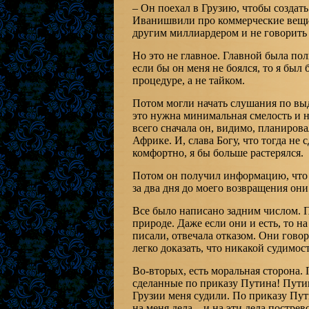
– Он поехал в Грузию, чтобы создат
Иванишвили про коммерческие вещи 
другим миллиардером и не говорить п
Но это не главное. Главной была по
если бы он меня не боялся, то я был
процедуре, а не тайком.
Потом могли начать слушания по выд
это нужна минимальная смелость и нек
всего сначала он, видимо, планировал
Африке. И, слава Богу, что тогда не 
комфортно, я бы больше растерялся.
Потом он получил информацию, что я
за два дня до моего возвращения они
Все было написано задним числом. П
природе. Даже если они и есть, то н
писали, отвечала отказом. Они говор
легко доказать, что никакой судимост
Во-вторых, есть моральная сторона.
сделанные по приказу Путина! Путин 
Грузии меня судили. По приказу Пу
на меня дела – и на эти дела постр