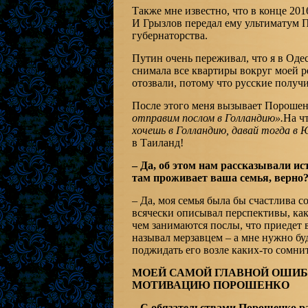
Также мне известно, что в конце 20
И Грызлов передал ему ультиматум П
губернаторства.
Путин очень переживал, что я в Оде
снимала все квартиры вокруг моей р
отозвали, потому что русские получи
После этого меня вызывает Порошен
отправим послом в Голландию».
На чт
хочешь в Голландию, давай тогда в
в Таиланд!
– Да, об этом нам рассказывали 
там проживает ваша семья, верно
– Да, моя семья была бы счастлива 
всячески описывал перспективы, как 
чем занимаются послы, что приедет в
называл мерзавцем – а мне нужно буд
поджидать его возле каких-то сомнит
МОЕЙ САМОЙ ГЛАВНОЙ ОШИБК
МОТИВАЦИЮ ПОРОШЕНКО
– С обязательствами Порошенко ра