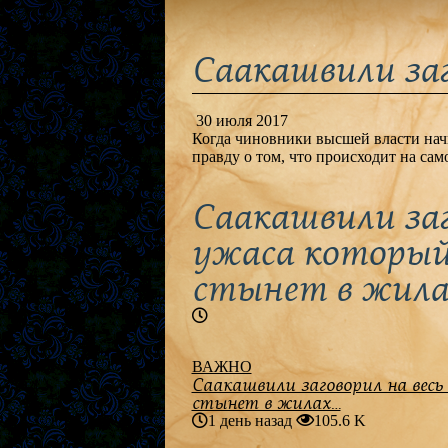
Саакашвили заг
30 июля 2017
Когда чиновники высшей власти начи
правду о том, что происходит на сам
Саакашвили заг
ужаса который 
стынет в жил
ВАЖНО
Саакашвили заговорил на весь
стынет в жилах…
1 день назад
105.6 K