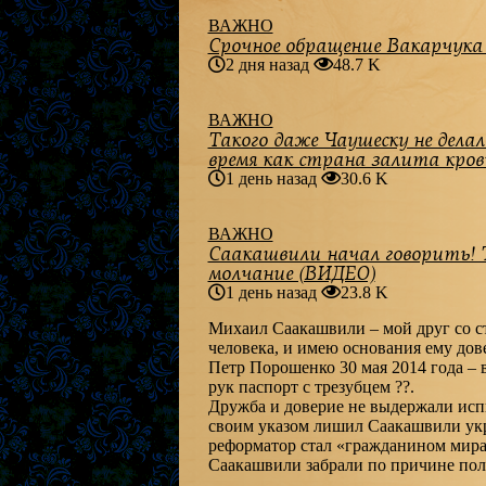
ВАЖНО
Срочное обращение Вакарчука
2 дня назад
48.7 K
ВАЖНО
Такого даже Чаушеску не дела
время как страна залита кро
1 день назад
30.6 K
ВАЖНО
Саакашвили начал говорить! Т
молчание (ВИДЕО)
1 день назад
23.8 K
Михаил Саакашвили – мой друг со ст
человека, и имею основания ему дов
Петр Порошенко 30 мая 2014 года – 
рук паспорт с трезубцем ??.
Дружба и доверие не выдержали исп
своим указом лишил Саакашвили ук
реформатор стал «гражданином мира
Саакашвили забрали по причине пол