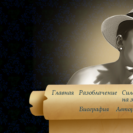
Главная
Разоблачение
Сил
на 
Биография
Авто