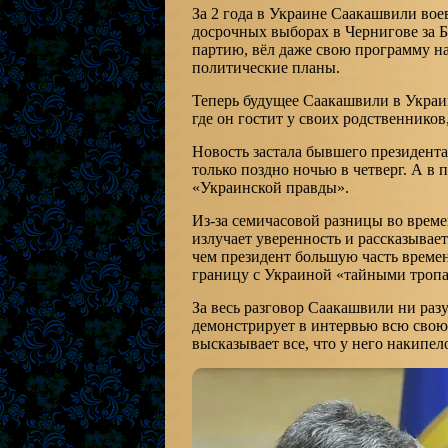
За 2 года в Украине Саакашвили вое
досрочных выборах в Чернигове за Б
партию, вёл даже свою программу н
политические планы.
Теперь будущее Саакашвили в Украи
где он гостит у своих родственников
Новость застала бывшего президента
только поздно ночью в четверг. А в
«Украинской правды».
Из-за семичасовой разницы во врем
излучает уверенность и рассказывает
чем президент большую часть времен
границу с Украиной «тайными троп
За весь разговор Саакашвили ни раз
демонстрирует в интервью всю свою 
высказывает все, что у него накипел