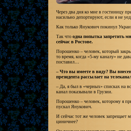
Через два дня ко мне в гостиницу п
насильно депортируют, если я не уеду
Как только Янукович покинул Украину
Так что
одна попытка запретить мн
сейчас в Ростове.
Порошенко – человек, который закры
то время, когда «5-му каналу» не да
поставил…
– Что вы имеете в виду? Вы внес
президента рассылает на телекана
– Да, я был в «черных» списках на в
канал показывали в Грузии.
Порошенко – человек, которому я пр
пускал Янукович.
И сейчас тот же человек запрещает м
циничнее?