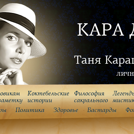
КАРА 
Таня Кара
личн
овикам
Коктебельские
Философия
Легенд
заметку
истории
cакрального
мисти
ры
Политика
Здоровье
Бастарды
Фо