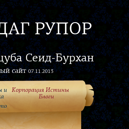
ДАГ РУПОР
цуба Сеид-Бурхан
ый сайт
07.11.2013
ы и
Корпорация Истины
ка
Блоги
то