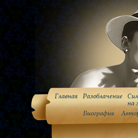
Главная
Разоблачение
Сил
на 
Биография
Авто