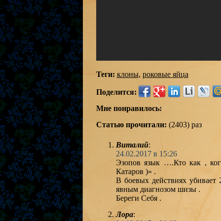
Теги:
клоны
,
роковые яйца
Поделится:
Мне понравилось:
Статью прочитали:
(2403) раз
Виталий
:
24.02.2017 в 15:26
Эзопов язык ….Кто как , ко
Катаров )» .
В боевых действиях убивает 
явным диагнозом шизы .
Береги Себя .
Лора
: