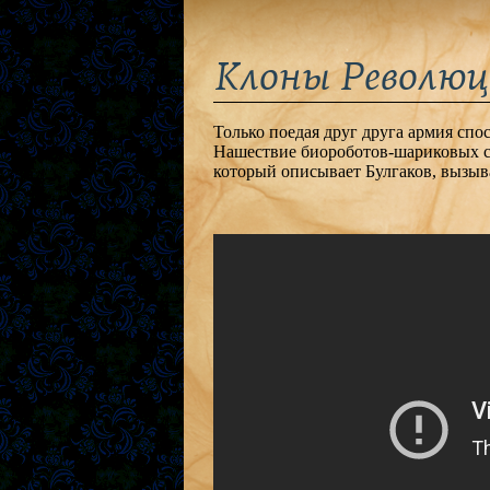
Клоны Революци
Только поедая друг друга армия спо
Нашествие биороботов-шариковых со
который описывает Булгаков, вызыв