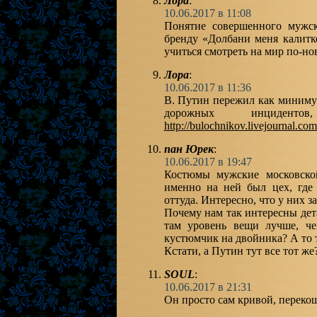
Лора
:
10.06.2017 в 11:08
Понятие совершенного мужск
бренду «Долбани меня калит
учиться смотреть на мир по-но
Лора
:
10.06.2017 в 11:36
В. Путин пережил как минимум
дорожных инциде
http://bulochnikov.livejournal.co
пан Юрек
:
10.06.2017 в 19:47
Костюмы мужские московско
именно на ней был цех, где
оттуда. Интересно, что у них з
Почему нам так интересны дет
там уровень вещи лучше, ч
кустюмчик на двойника? А то 
Кстати, а Путин тут все тот 
SOUL
:
10.06.2017 в 21:31
Он просто сам кривой, перек