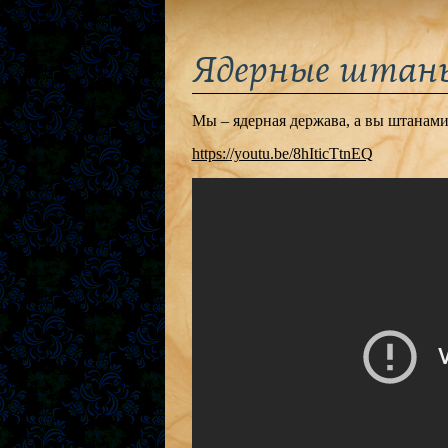
Ядерные штан
Мы – ядерная держава, а вы штанами
https://youtu.be/8hIticTtnEQ