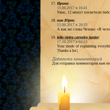
Ирина
:
15.06.2017 в 16:41
Ужас, 12 минут посветили баб
пан Юрек
:
15.06.2017 в 20:35
А как же слова Чехова: «В чел
lelio vieira carneiro junior
:
17.10.2017 в 02:53
Your mode of explaining everythin
Thanks a lot.|
Добавить комментарий
Для отправки комментария вам н