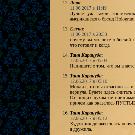
Лора
:
11.06.2017 в 11:49
Лучше уж такой костюмчи
американского бренд Hologram
Елена
:
11.06.2017 в 20:33
почему вы молчите о боевой 
что готовят и когда
Таня Карацуба
:
12.06.2017 в 05:03
Напишите о том, что вы знаете
Таня Карацуба
:
12.06.2017 в 05:10
Михаил, это вы огласили — и 
вернула. Будете здесь считать
От нищих духом не принимаю 
причем как оказалось ПУСТЫЕ с
Таня Карацуба
:
12.06.2017 в 05:12
Художник должен знать «почем
я дружила.