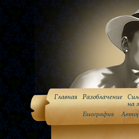
Главная
Разоблачение
Сил
на 
Биография
Авто