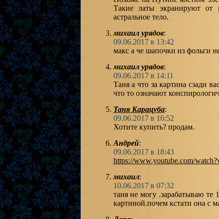
Такие латы экранируют от п
астральное тело.
михаил урядов
:
09.06.2017 в 13:42
макс а че шапочки из фольги н
михаил урядов
:
09.06.2017 в 14:11
Таня а что за картина сзади в
что то означают конспирологич
Таня Карацуба
:
09.06.2017 в 16:52
Хотите купить? продам.
Андрей
:
09.06.2017 в 18:43
https://www.youtube.com/watch
михаил
:
10.06.2017 в 07:32
таня не могу .зарабатываю те 
картиной.почем кстати она с 