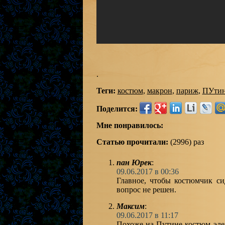
.
Теги:
костюм
,
макрон
,
париж
,
ПУти
Поделится:
Мне понравилось:
Статью прочитали:
(2996) раз
пан Юрек
:
09.06.2017 в 00:36
Главное, чтобы костюмчик сид
вопрос не решен.
Максим
:
09.06.2017 в 11:17
Похоже на Путине костюм эле