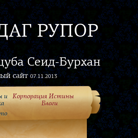
ДАГ РУПОР
цуба Сеид-Бурхан
ый сайт
07.11.2013
ы и
Корпорация Истины
ка
Блоги
то