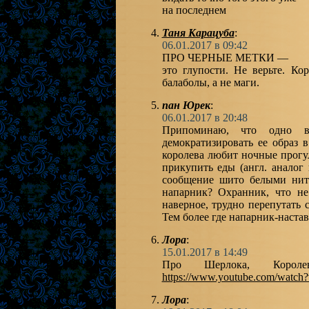
на последнем
Таня Карацуба
:
06.01.2017 в 09:42
ПРО ЧЕРНЫЕ МЕТКИ —
это глупости. Не верьте. К
балаболы, а не маги.
пан Юрек
:
06.01.2017 в 20:48
Припоминаю, что одно вр
демократизировать ее образ 
королева любит ночные прогул
прикупить еды (англ. анало
сообщение шито белыми нит
напарник? Охранник, что не
наверное, трудно перепутать 
Тем более где напарник-наста
Лора
:
15.01.2017 в 14:49
Про Шерлока, Корол
https://www.youtube.com/wat
Лора
: