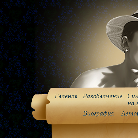
Главная
Разоблачение
Сил
на 
Биография
Авто