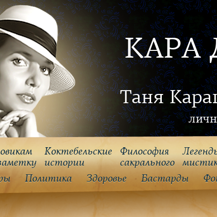
КАРА 
Таня Кара
личн
овикам
Коктебельские
Философия
Легенд
заметку
истории
cакрального
мисти
ры
Политика
Здоровье
Бастарды
Фо