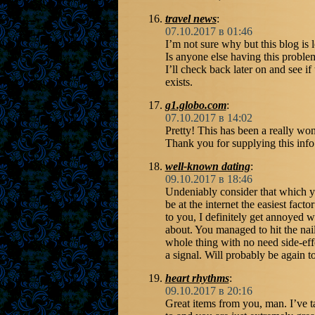
travel news
:
07.10.2017 в 01:46
I’m not sure why but this blog is
Is anyone else having this proble
I’ll check back later on and see if 
exists.
g1.globo.com
:
07.10.2017 в 14:02
Pretty! This has been a really wond
Thank you for supplying this info
well-known dating
:
09.10.2017 в 18:46
Undeniably consider that which yo
be at the internet the easiest facto
to you, I definitely get annoyed w
about. You managed to hit the nai
whole thing with no need side-effe
a signal. Will probably be again 
heart rhythms
:
09.10.2017 в 20:16
Great items from you, man. I’ve ta