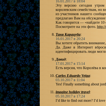
16.01.2017 в 18:04
Эту версию сегодня утром
королевским семействам, но в
из участников нашего сообще
предлагаю Вам на обсуждение
Как говорится — «найдите 10
Посмотрите на эти фото.
http:
Таня Карацуба
:
16.01.2017 в 20:24
Вы хотите обратить внимание,
Да. Даже в Интернет вброси
идентифицировать люди могли 
Давид
:
17.01.2017 в 15:14
Есть версия, что Королёва в к
Carlos Eduardo Veiga
:
03.10.2017 в 11:04
Yes! Finally something about jord
imagine holiday travel
:
05.10.2017 в 17:24
I’d like to find out more? I’d love