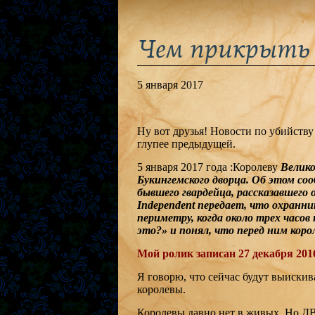
Чем прикрыть 
5 января 2017
Ну вот друзья! Новости по убийству
глупее предыдущей.
5 января 2017 года :Королеву
Велико
Букингемского дворца. Об этом со
бывшего гвардейца, рассказавшего
Independent передает, что охранн
периметру, когда около трех часов
это?» и понял, что перед ним корол
Мой ролик записан 27 декабря 2016
Я говорю, что сейчас будут выискив
королевы.
Королевы давно нет в живых. Но ДВО