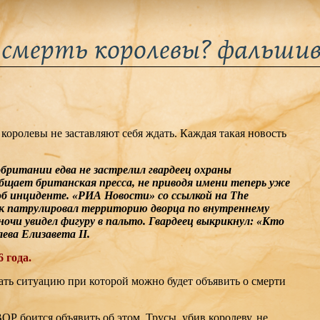
смерть королевы? фальши
 королевы не заставляют себя ждать. Каждая такая новость
британии едва не застрелил гвардеец охраны
общает британская пресса, не приводя имени теперь уже
 об инциденте. «РИА Новости» со ссылкой на The
ик патрулировал территорию дворца по внутреннему
 ночи увидел фигуру в пальто. Гвардеец выкрикнул: «Кто
ева Елизавета II.
 года.
ать ситуацию при которой можно будет объявить о смерти
Р боится объявить об этом. Трусы, убив королеву, не