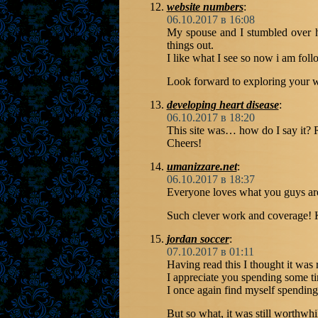
website numbers
:
06.10.2017 в 16:08
My spouse and I stumbled over h
things out.
I like what I see so now i am fol
Look forward to exploring your w
developing heart disease
:
06.10.2017 в 18:20
This site was… how do I say it? R
Cheers!
umanizzare.net
:
06.10.2017 в 18:37
Everyone loves what you guys are
Such clever work and coverage! K
jordan soccer
:
07.10.2017 в 01:11
Having read this I thought it was 
I appreciate you spending some tim
I once again find myself spending
But so what, it was still worthwhi