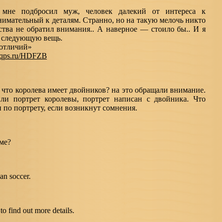
 мне подбросил муж, человек далекий от интереса к
нимательный к деталям. Странно, но на такую мелочь никто
ства не обратил внимания.. А наверное — стоило бы.. И я
 следующую вещь.
 отличий»
//qps.ru/HDFZB
 что королева имеет двойников? на это обращали внимание.
ли портрет королевы, портрет написан с двойника. Что
по портрету, если возникнут сомнения.
оме?
an soccer.
 to find out more details.