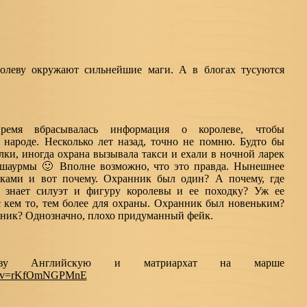
оролеву окружают сильнейшие маги. А в блогах тусуются
емя вбрасывалась информация о королеве, чтобы
в народе. Несколько лет назад, точно не помню. Будто бы
ки, иногда охрана вызывала такси и ехали в ночной ларек
г шаурмы 🙂 Вполне возможно, что это правда. Нынешнее
ками и вот почему. Охранник был один? А почему, где
 знает силуэт и фигуру королевы и ее походку? Уж ее
с кем то, тем более для охраны. Охранник был новеньким?
вник? Однозначно, плохо придуманный фейк.
еву Английскую и матриархат на марше
ch?v=rKfOmNGPMnE