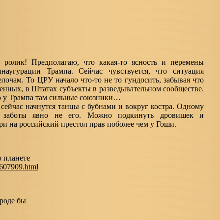
а ролик! Предполагаю, что какая-то ясность и перемены
наугурации Трампа. Сейчас чувствуется, что ситуация
елочам. То ЦРУ начало что-то не то гундосить, забывая что
аренных, в Штатах субъекты в разведывательном сообществе.
о у Трампа там сильные союзники…
 сейчас начнутся танцы с бубнами и вокруг костра. Одному
 заботы явно не его. Можно подкинуть дровишек и
и на российский престол прав поболее чем у Гоши.
о планете
/4607909.html
роде бы