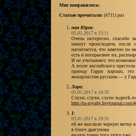
Мне понравилось:
Статью прочитали:
(6711) раз
пан Юрек
:
05.01.2017 в 15:11
Очень интересно, спасибо з
начнут происходить после и
нагнетается, что заметно по м
есть и посерьезнее их, распи
И не учитывают, что возможн
А возле английского престола
принцу Гарри хорошо, это
монархистам русским — у Гарр
Лора
:
05.01.2017 в 16:35
Слухи, слухи, слухи ходютЬ п
http://ru-royalty.livejournal.com
1
:
05.01.2017 в 19:31
ей же выслали черную метку в
в блоге драгунова
видать точно того этого уже