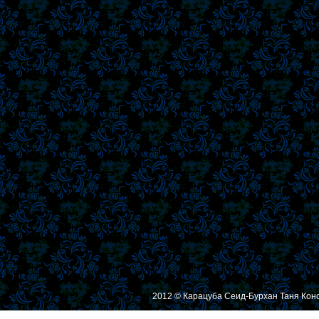
2012 © Карацуба Сеид-Бурхан Таня Кон