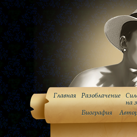
Главная
Разоблачение
Сил
на 
Биография
Авто