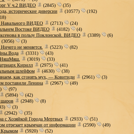
еорг V ч.2 ВИДЕО
(2845)
(35)
ода, исторические диверсии
(10577)
(192)
18)
о Навального ВИДЕО
(2713)
(24)
Дальнем Востоке ВИДЕО
(4182)
(4)
ксенова в пользу Поклонской. ВИДЕО
(3389)
(6)
(3056)
(3)
 Ничего не меняется.
(5223)
(82)
йны.Вода
(3331)
(43)
м НяшМяш.
(3019)
(33)
патриарх Кирилл
(2975)
(41)
нальным шлейфом
(4630)
(38)
наем, как сгонять мух, — Ковитиди
(2961)
(3)
ым поставили Ленина
(2967)
(49)
5)
(97)
(5894)
(42)
 шаров
(2948)
(8)
93)
(3)
(2942)
(35)
ча с Хозяйкой Города Мертвых
(2933)
(51)
м отрезает крымчан от информации
(2590)
(49)
я Крымом
(5920)
(52)