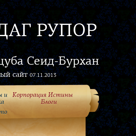
ДАГ РУПОР
цуба Сеид-Бурхан
ый сайт
07.11.2013
ы и
Корпорация Истины
ка
Блоги
то