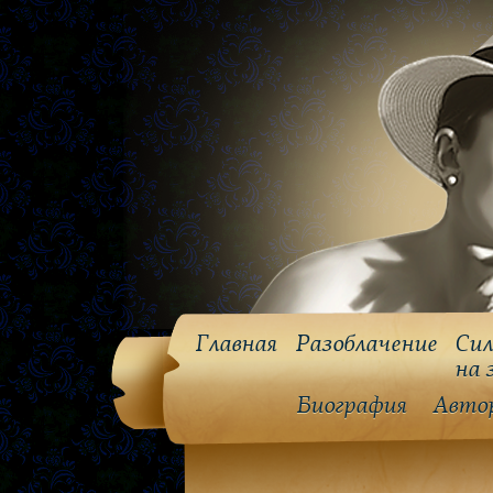
Главная
Разоблачение
Сил
на 
Биография
Авто