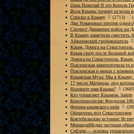
Царь Николай II это Король Г
Вода Крыма: почему исчезла в
Списки в Крыму
(2713)
(
Два Усмановых против одног
Срочно! Движение войск на 
В Крыму наметили сместить А
Айвазовский гробокопатель
Крым. Дорога на Севастополь.
Крым сразу после Большой во
Дорога на Севастополь. Кры
Поклонская замироточила vs 
Поклонская и монах с крими
Крымская Муха: Мы в Крыму з
17 число Матрицы, под котор
Назовите имя Крыма?
(368
Кто управляет Крымом. Salem
Конспирологам: Феодосия 186
Феерия крымского неба
(26
Оборотень под Севастополем
Коктебельские истории: Встре
МирандаМедиа частным образо
Сейлем — основы управлени