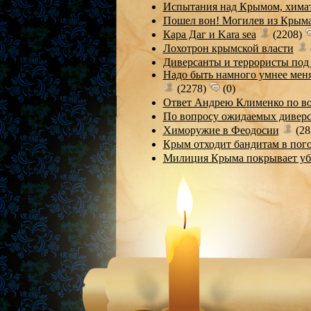
Испытания над Крымом, химат
Пошел вон! Могилев из Крыма
Кара Даг и Kara sea
(2208)
Лохотрон крымской власти
Диверсанты и террористы по
Надо быть намного умнее меня,
(2278)
(0)
Ответ Андрею Клименко по в
По вопросу ожидаемых дивер
Химоружие в Феодосии
(28
Крым отходит бандитам в пог
Милиция Крыма покрывает уби