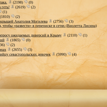
ака.
(2198)
(0)
 геть!
(2619)
(2)
(1)
(1810)
(2)
д крышей Анатолия Могилева
(2756)
(3)
 чтобы «развести» в переписке в сетях (Виолетта Лисина)
опросу ожидаемых диверсий в Крыму
(2110)
(1)
сий
(1865)
(0)
36)
(2)
онах
(2655)
(3)
йцу севастопольских девочек
(5990)
(4)