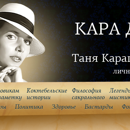
КАРА 
Таня Кара
личн
овикам
Коктебельские
Философия
Легенд
заметку
истории
cакрального
мисти
ры
Политика
Здоровье
Бастарды
Фо