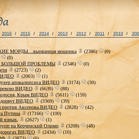
да
2016
/
2015
/
2014
/
2013
/
2012
/
2011
/
2010
/
20
ИЕ МОРДЫ…вырванная мошонка
(2386)
(0)
)
(0)
Л БОЛЬШОЙ ПРОБЛЕМЫ
(2346)
(0)
ети
(2723)
(2)
 ВИДЕО
(2063)
(1)
шухер апокалипсиса ВИДЕО
(3174)
(30)
 Кремлю ВИДЕО
(6639)
(88)
Феодосия, Крым ВИДЕО
(5611)
(159)
подорвут ВИДЕО
(3369)
(39)
ия против Аксенова.ВИДЕО
(2828)
(42)
та Путина
(17166)
(100)
й взрыв.
(2627)
(1)
рупп на Керченский Олимп
(3208)
(48)
а дорогах ВИДЕО
(2434)
(10)
 РФ
(3873)
(6)