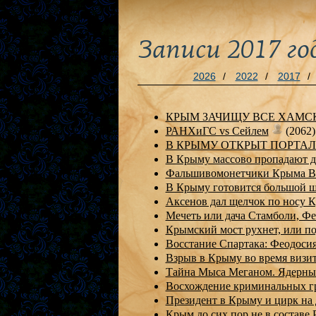
Записи 2017 го
2026
/
2022
/
2017
/
КРЫМ ЗАЧИЩУ ВСЕ ХАМСК
РАНХиГС vs Сейлем
(2062
В КРЫМУ ОТКРЫТ ПОРТА
В Крыму массово пропадают д
Фальшивомонетчики Крыма
В Крыму готовится большой 
Аксенов дал щелчок по носу
Мечеть или дача Стамболи, 
Крымский мост рухнет, или 
Восстание Спартака: Феодос
Взрыв в Крыму во время визи
Тайна Мыса Меганом. Ядерны
Восхождение криминальных г
Президент в Крыму и цирк н
Крым до сих пор не в составе