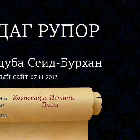
ДАГ РУПОР
цуба Сеид-Бурхан
ый сайт
07.11.2013
ы и
Корпорация Истины
ка
Блоги
то