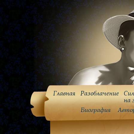
Главная
Разоблачение
Сил
на 
Биография
Авто