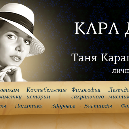
КАРА 
Таня Кара
личн
овикам
Коктебельские
Философия
Легенд
заметку
истории
cакрального
мисти
ры
Политика
Здоровье
Бастарды
Фо