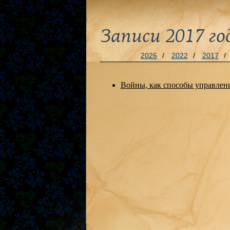
Записи 2017 го
2026
/
2022
/
2017
/
Войны, как способы управле