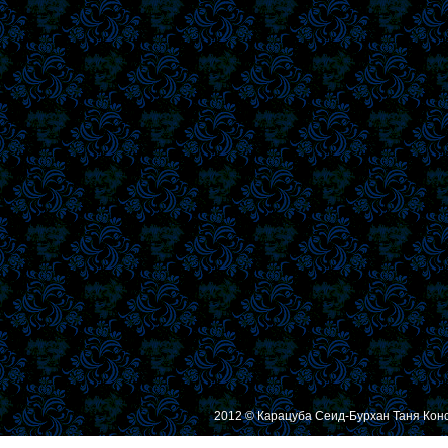
2012 © Карацуба Сеид-Бурхан Таня Кон