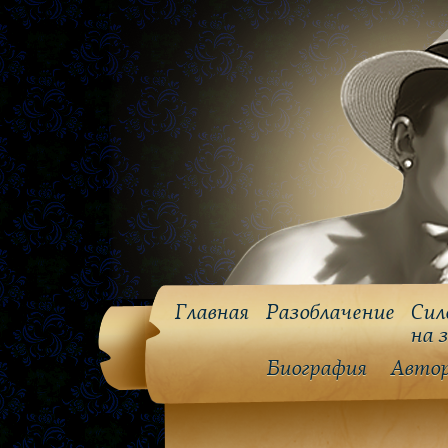
Главная
Разоблачение
Сил
на 
Биография
Авто