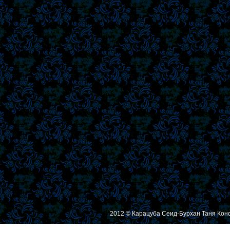
2012 © Карацуба Сеид-Бурхан Таня Кон