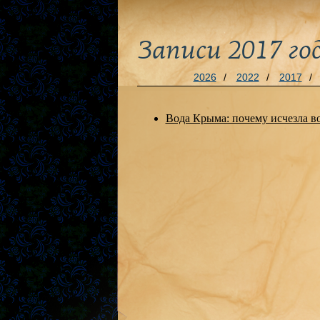
Записи 2017 го
2026
/
2022
/
2017
/
Вода Крыма: почему исчезла в