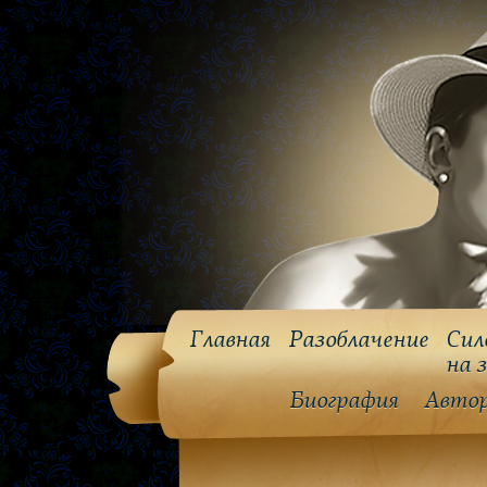
Главная
Разоблачение
Сил
на 
Биография
Авто