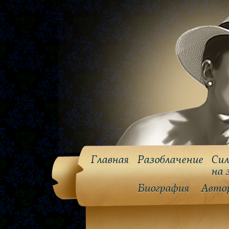
Главная
Разоблачение
Сил
на 
Биография
Авто