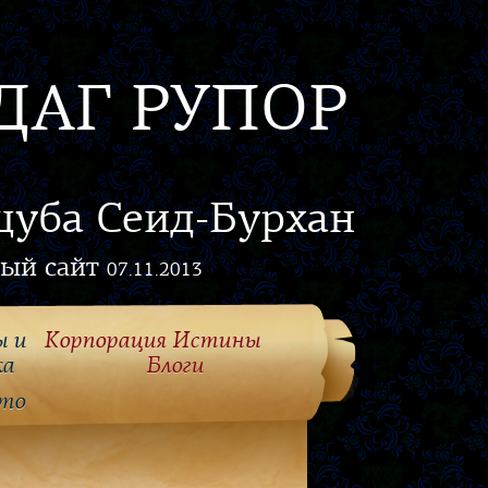
ДАГ РУПОР
цуба Сеид-Бурхан
ый сайт
07.11.2013
ы и
Корпорация Истины
ка
Блоги
то