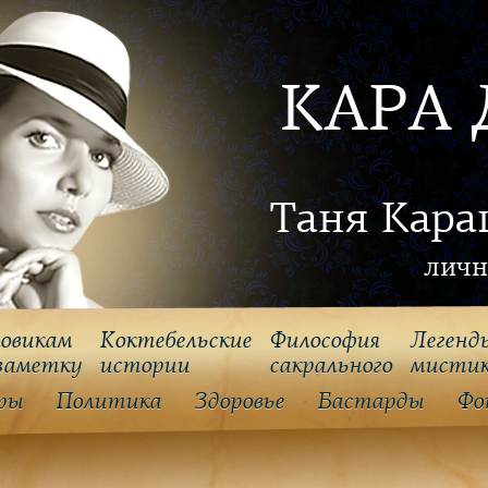
КАРА 
Таня Кара
личн
овикам
Коктебельские
Философия
Легенд
заметку
истории
cакрального
мисти
ры
Политика
Здоровье
Бастарды
Фо