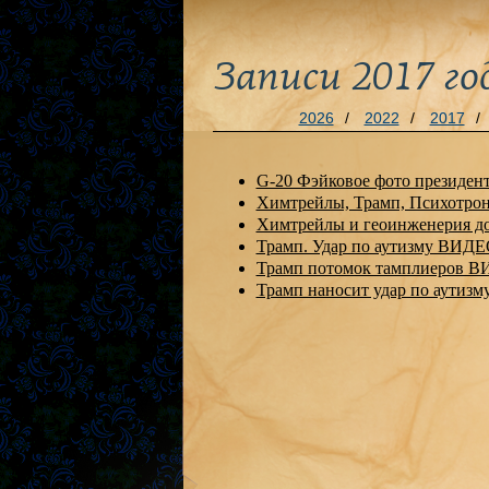
Записи 2017 го
2026
/
2022
/
2017
/
G-20 Фэйковое фото президен
Химтрейлы, Трамп, Психотро
Химтрейлы и геоинженерия д
Трамп. Удар по аутизму ВИД
Трамп потомок тамплиеров 
Трамп наносит удар по аутизм