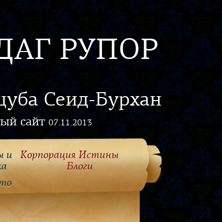
ДАГ РУПОР
цуба Сеид-Бурхан
ый сайт
07.11.2013
ы и
Корпорация Истины
ка
Блоги
то