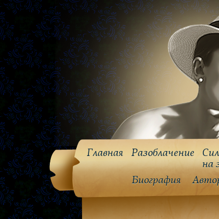
Главная
Разоблачение
Сил
на 
Биография
Авто