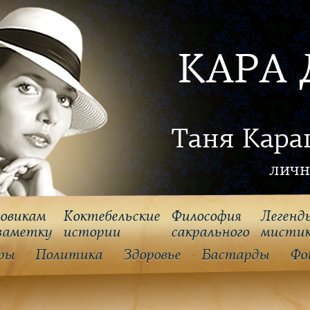
КАРА 
Таня Кара
личн
овикам
Коктебельские
Философия
Легенд
заметку
истории
cакрального
мисти
ры
Политика
Здоровье
Бастарды
Фо