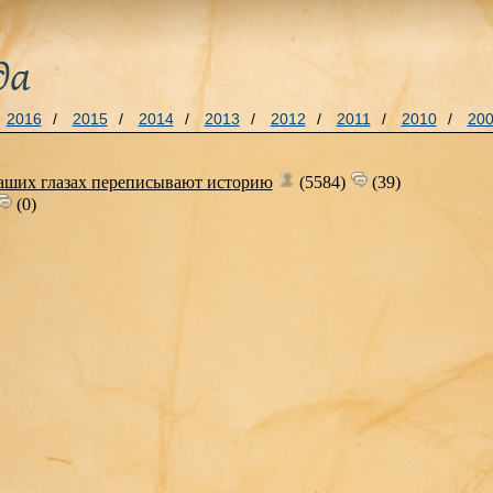
да
2016
/
2015
/
2014
/
2013
/
2012
/
2011
/
2010
/
20
аших глазах переписывают историю
(5584)
(39)
(0)