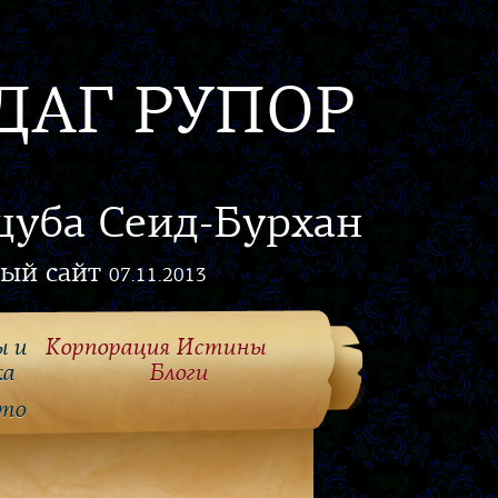
ДАГ РУПОР
цуба Сеид-Бурхан
ый сайт
07.11.2013
ы и
Корпорация Истины
ка
Блоги
то