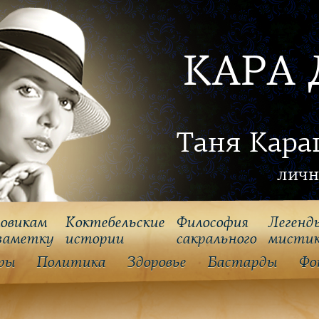
КАРА 
Таня Кара
личн
овикам
Коктебельские
Философия
Легенд
заметку
истории
cакрального
мисти
ры
Политика
Здоровье
Бастарды
Фо