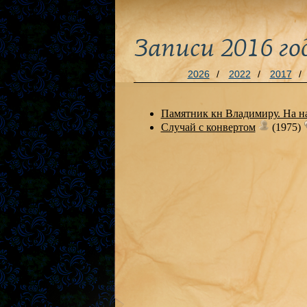
Записи 2016 го
2026
/
2022
/
2017
/
Памятник кн Владимиру. На н
Случай с конвертом
(1975)