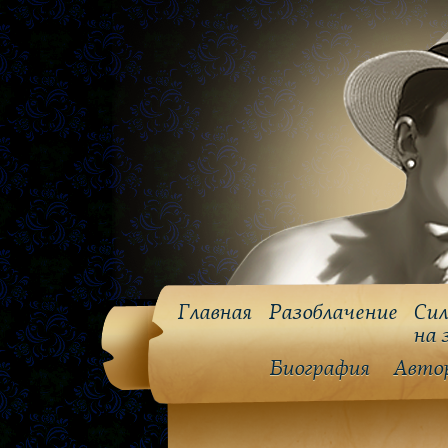
Главная
Разоблачение
Сил
на 
Биография
Авто