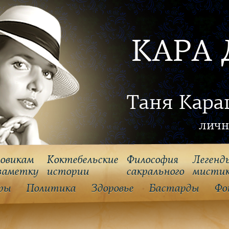
КАРА 
Таня Кара
личн
овикам
Коктебельские
Философия
Легенд
заметку
истории
cакрального
мисти
ры
Политика
Здоровье
Бастарды
Фо