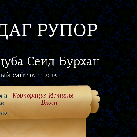
ДАГ РУПОР
цуба Сеид-Бурхан
ый сайт
07.11.2013
ы и
Корпорация Истины
ка
Блоги
то