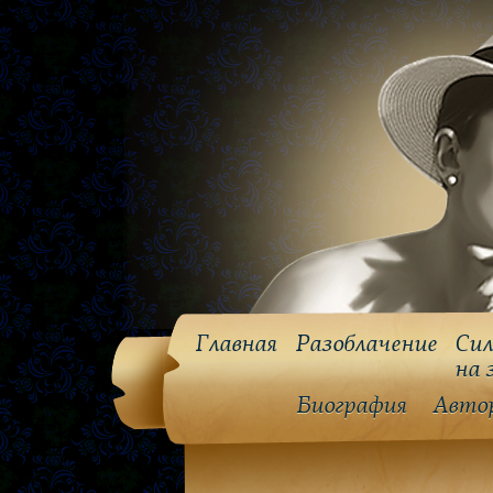
Главная
Разоблачение
Сил
на 
Биография
Авто