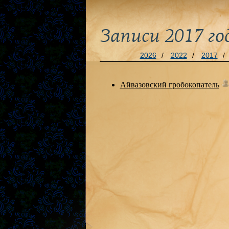
Записи 2017 го
2026
/
2022
/
2017
/
Айвазовский гробокопатель