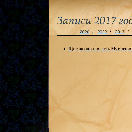
Записи 2017 го
2026
/
2022
/
2017
/
Щит жизни и власть Мутанто