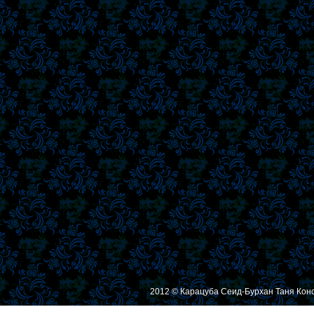
2012 © Карацуба Сеид-Бурхан Таня Кон