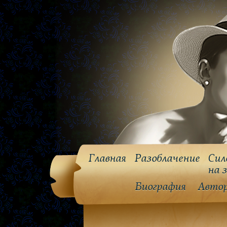
Главная
Разоблачение
Сил
на 
Биография
Авто