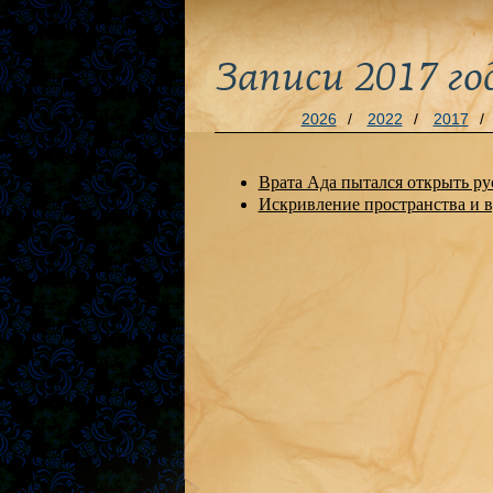
Записи 2017 го
2026
/
2022
/
2017
/
Врата Ада пытался открыть 
Искривление пространства и