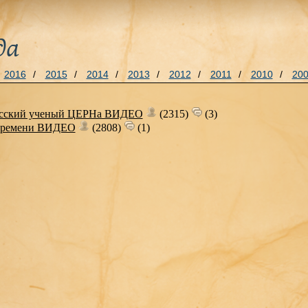
да
2016
/
2015
/
2014
/
2013
/
2012
/
2011
/
2010
/
20
русский ученый ЦЕРНа ВИДЕО
(2315)
(3)
 времени ВИДЕО
(2808)
(1)