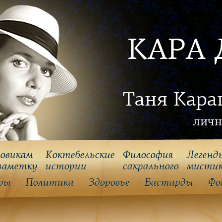
КАРА 
Таня Кара
личн
овикам
Коктебельские
Философия
Легенд
заметку
истории
cакрального
мисти
ры
Политика
Здоровье
Бастарды
Фо