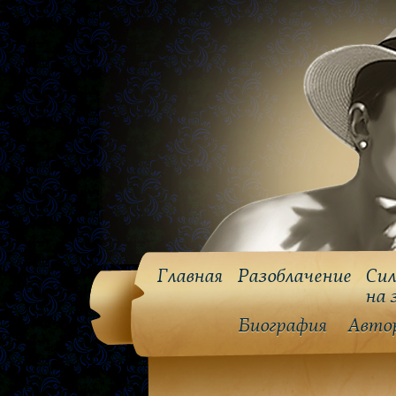
Главная
Разоблачение
Сил
на 
Биография
Авто