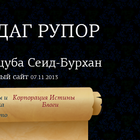
ДАГ РУПОР
цуба Сеид-Бурхан
ый сайт
07.11.2013
ы и
Корпорация Истины
ка
Блоги
то