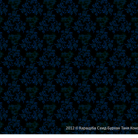
2012 © Карацуба Сеид-Бурхан Таня Кон