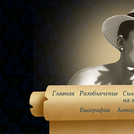
Главная
Разоблачение
Сил
на 
Биография
Авто