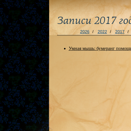
Записи 2017 го
2026
/
2022
/
2017
/
Умная мышь: бумеранг помо