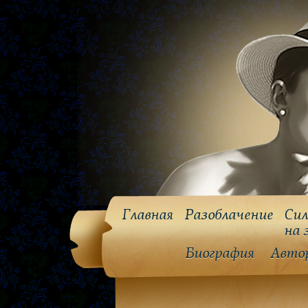
Главная
Разоблачение
Сил
на 
Биография
Авто