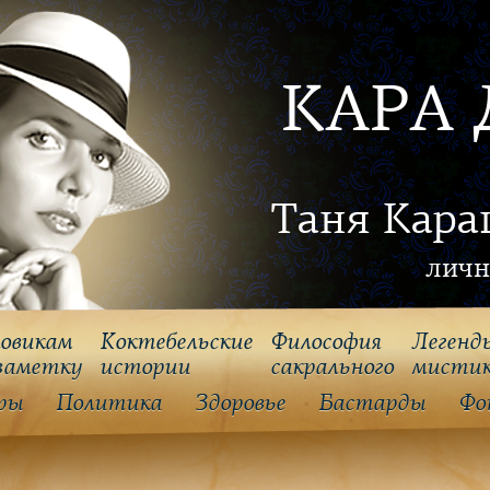
КАРА 
Таня Кара
личн
овикам
Коктебельские
Философия
Легенд
заметку
истории
cакрального
мисти
ры
Политика
Здоровье
Бастарды
Фо