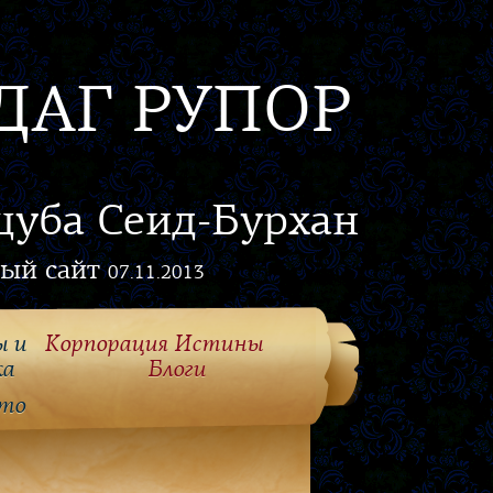
ДАГ РУПОР
цуба Сеид-Бурхан
ый сайт
07.11.2013
ы и
Корпорация Истины
ка
Блоги
то