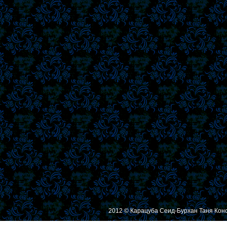
2012 © Карацуба Сеид-Бурхан Таня Кон