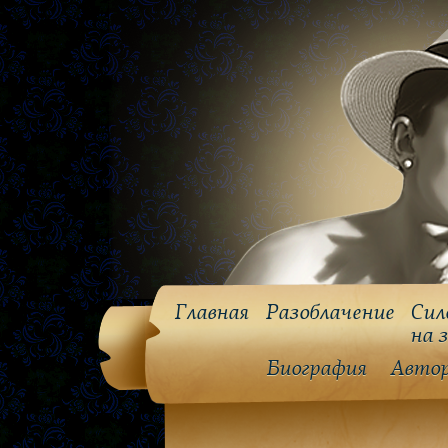
Главная
Разоблачение
Сил
на 
Биография
Авто