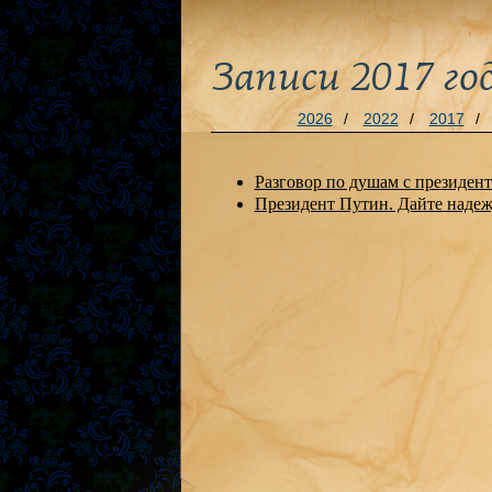
Записи 2017 го
2026
/
2022
/
2017
/
Разговор по душам с презид
Президент Путин. Дайте наде