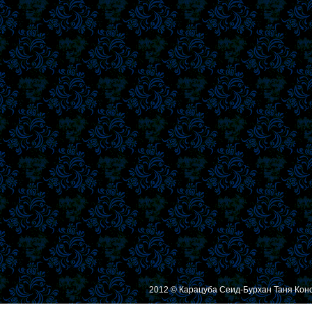
2012 © Карацуба Сеид-Бурхан Таня Кон