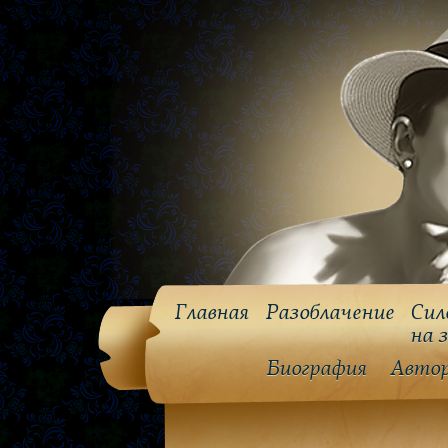
Главная
Разоблачение
Сил
на 
Биография
Авто