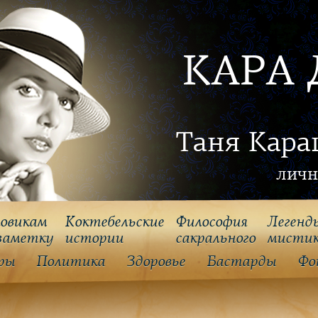
КАРА 
Таня Кара
личн
овикам
Коктебельские
Философия
Легенд
заметку
истории
cакрального
мисти
ры
Политика
Здоровье
Бастарды
Фо