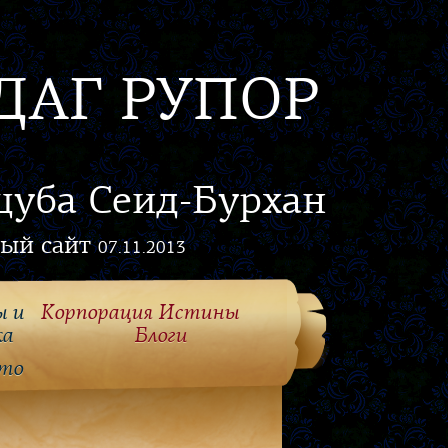
ДАГ РУПОР
цуба Сеид-Бурхан
ый сайт
07.11.2013
ы и
Корпорация Истины
ка
Блоги
то