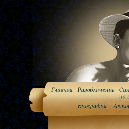
Главная
Разоблачение
Сил
на 
Биография
Авто