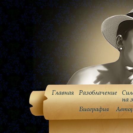
Главная
Разоблачение
Сил
на 
Биография
Авто