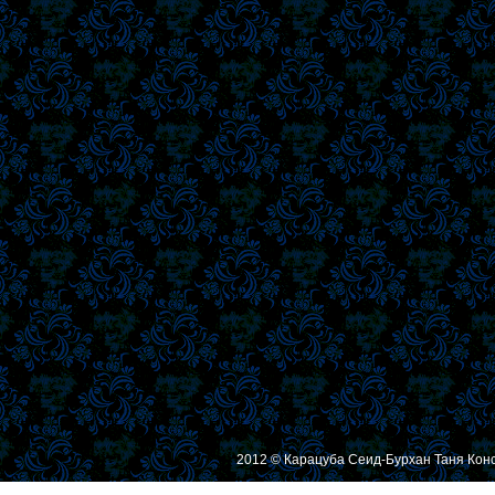
2012 © Карацуба Сеид-Бурхан Таня Кон