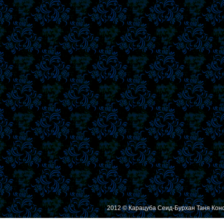
2012 © Карацуба Сеид-Бурхан Таня Кон