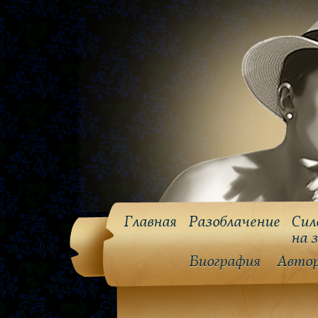
Главная
Разоблачение
Сил
на 
Биография
Авто