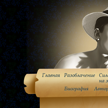
Главная
Разоблачение
Сил
на 
Биография
Авто