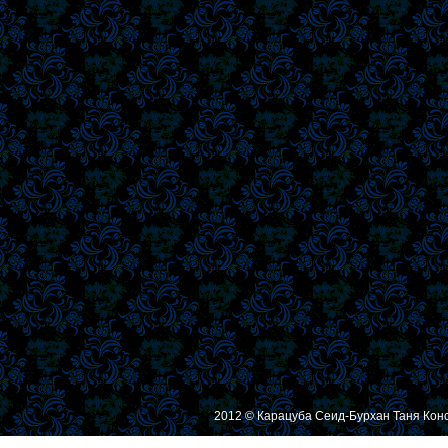
2012 © Карацуба Сеид-Бурхан Таня Кон