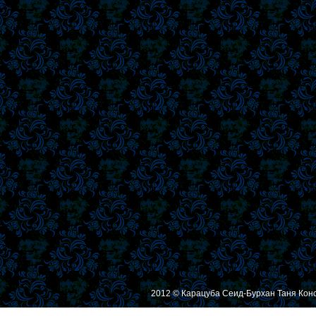
2012 © Карацуба Сеид-Бурхан Таня Кон