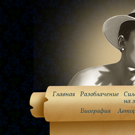
Главная
Разоблачение
Сил
на 
Биография
Авто