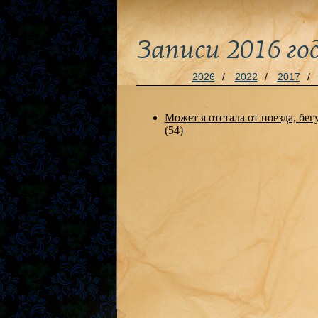
Записи 2016 го
2026
/
2022
/
2017
/
Может я отстала от поезда, бе
(54)