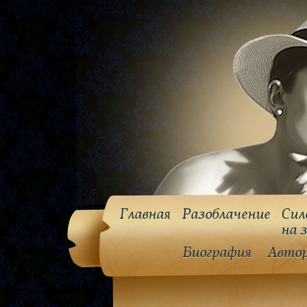
Главная
Разоблачение
Сил
на 
Биография
Авто