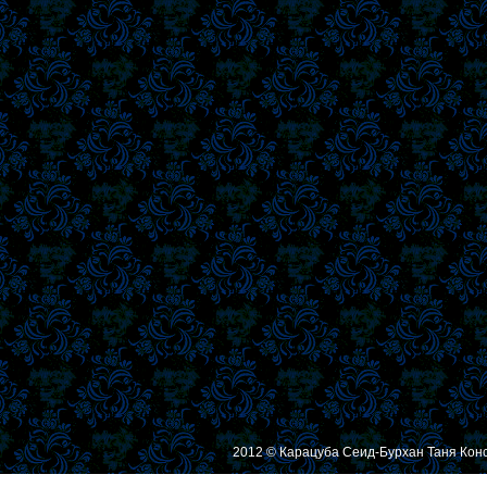
2012 © Карацуба Сеид-Бурхан Таня Кон